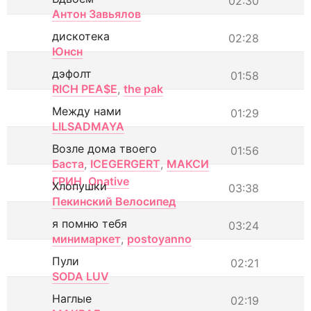
02:30
Антон Завьялов
дискотека
02:28
Юнсн
дэфолт
01:58
RICH PEA$E
,
the pak
Между нами
01:29
LILSADMAYA
Возле дома твоего
01:56
Баста
,
ICEGERGERT
,
МАКСИ
ГРИН
,
Onative
Хлопушки
03:38
Пекинский Велосипед
я помню тебя
03:24
минимаркет
,
postoyanno
Пули
02:21
SODA LUV
Наглые
02:19