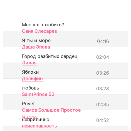
Мне кого любить?
Сеня Слесарев
Я ты и море
04:16
Даша Эпова
Город разбитых сердец
02:04
Лилая
Яблоки
03:26
Дельфин
любовь
03:28
SaintPrince 52
Privet
02:35
Самое Большое Простое
Число
неприлично
04:52
неисправность