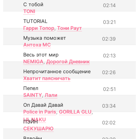
С тобой
02:14
TONI
TUTORIAL
03:21
Гарри Топор
,
Тони Раут
Музыка поможет
02:39
Антоха МС
Весь этот мир
02:13
NEMIGA
,
Дорогой Дневник
Непрочитанное сообщение
02:26
Хватит паясничать
Пепел
02:51
SAINTY
,
Лали
Оп Давай Давай
03:34
Police in Paris
,
GORILLA GLU
,
LIL NAKU
ПЭЙН
02:02
СЕКУШАРЮ
Вдвоём