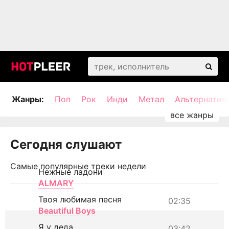
Жанры:
Поп
Рок
Инди
Метал
Альтернатив
Сегодня слушают
Самые популярные треки недели
Нежные ладони
ALMARY
Твоя любимая песня
02:35
Beautiful Boys
Я у деда
03:42