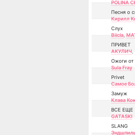
POLINA CH
Песня о 
Кирилл К
Слух
Biicla
,
MA
ПРИВЕТ
АКУЛИЧ
,
Ожоги от
Sula Fray
Privet
Самое Бо
Замуж
Клава Ко
ВСЕ ЕЩЕ
GATASKI
SLANG
Эндшпил