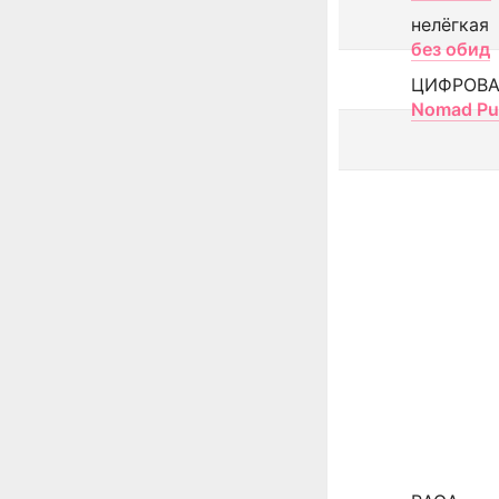
нелёгкая
без обид
ЦИФРОВА
Nomad Pu