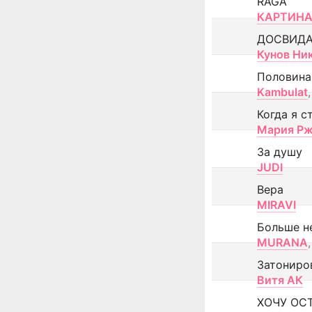
RAGA
КАРТИНА
ДОСВИД
Кунов Ни
Половина
Kambulat
,
Когда я с
Мария Рж
За душу
JUDI
Вера
MIRAVI
Больше н
MURANA
,
Затониро
Витя АК
ХОЧУ ОС