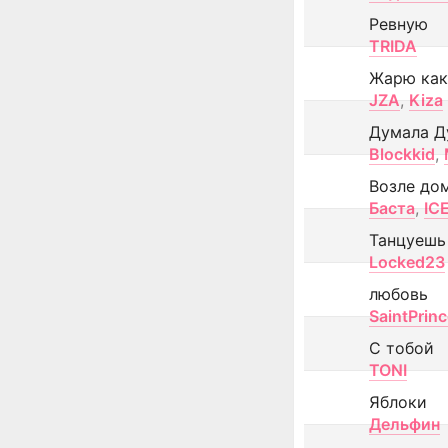
Ревную
TRIDA
Жарю как
JZA
,
Kiza
Думала Д
Blockkid
,
Возле до
Баста
,
IC
Танцуешь
Locked23
любовь
SaintPrin
С тобой
TONI
Яблоки
Дельфин