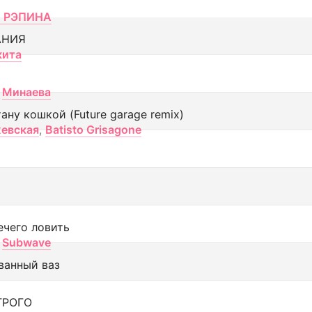
 РЭПИНА
АНИЯ
кита
Минаева
тану кошкой (Future garage remix)
евская
,
Batisto Grisagone
ечего ловить
Subwave
ванный ваз
ТРОГО