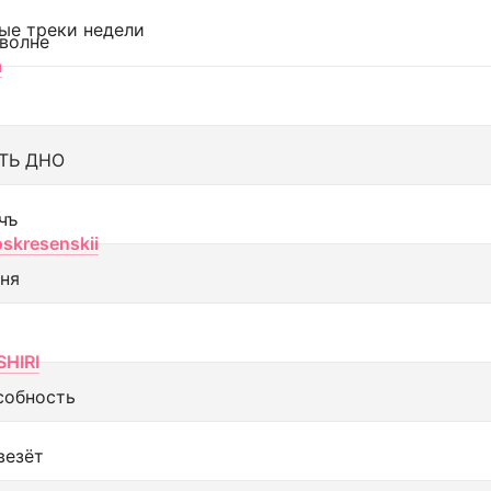
ые треки недели
 волне
а
ТЬ ДНО
чъ
oskresenskii
еня
SHIRI
собность
везёт