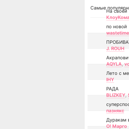
Самые популярн
На своей
КлоуКом
по новой
wastetime
ПРОБИВА
J. ROUH
Акрапови
AQYLA
,
v
Лето с м
IHY
РАДА
BLIZKEY
,
суперспо
пазнякс
Дуракам 
О! Марго