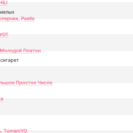
ILI
смелых
оперник
,
Paella
YOT
Молодой Платон
 сигарет
льшое Простое Число
ка
ь
,
TumaniYO