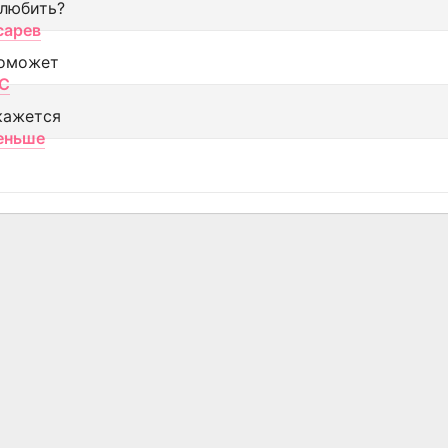
 любить?
сарев
оможет
МС
кажется
еньше