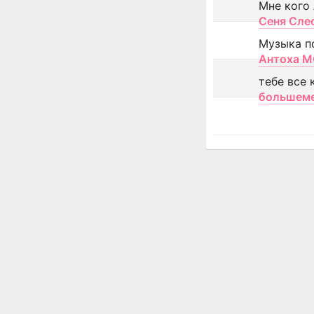
Мне кого
Сеня Сле
Музыка п
Антоха 
тебе все 
большем