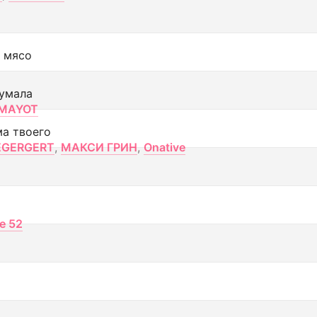
 мясо
умала
MAYOT
ма твоего
EGERGERT
,
МАКСИ ГРИН
,
Onative
ce 52