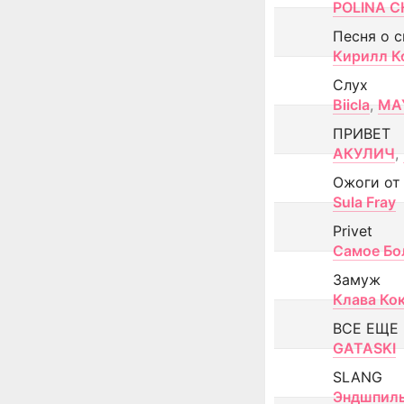
POLINA CH
Песня о 
Кирилл К
Слух
Biicla
,
MA
ПРИВЕТ
АКУЛИЧ
,
Ожоги от
Sula Fray
Privet
Самое Бо
Замуж
Клава Ко
ВСЕ ЕЩЕ
GATASKI
SLANG
Эндшпил