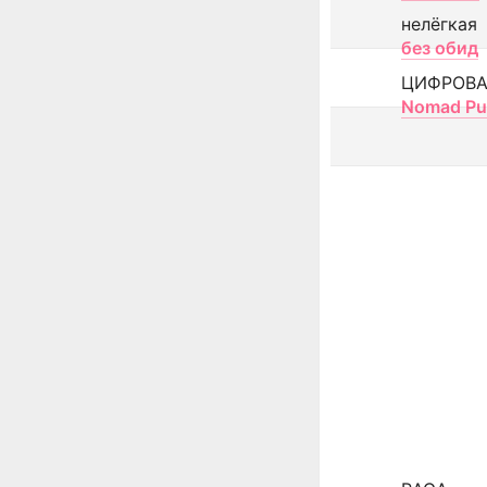
нелёгкая
без обид
ЦИФРОВА
Nomad Pu