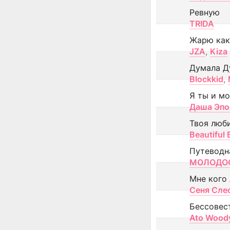
Ревную
TRIDA
Жарю как
JZA
,
Kiza
Думала Д
Blockkid
,
Я ты и м
Даша Эпо
Твоя люб
Beautiful
Путеводн
МОЛОДОС
Мне кого
Сеня Сле
Бессовес
Ato Wood