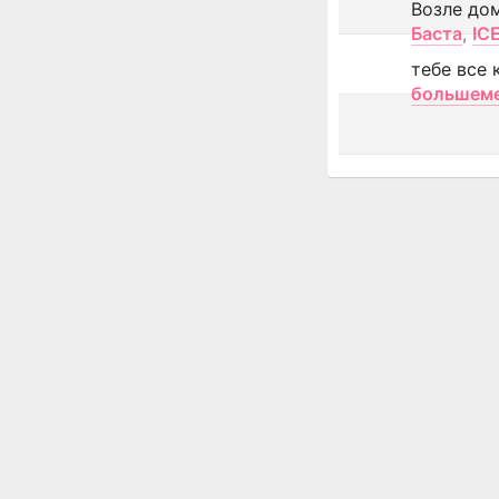
Возле до
Баста
,
IC
тебе все 
большем