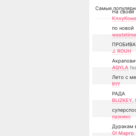
Самые популярн
На своей
КлоуКом
по новой
wastetime
ПРОБИВА
J. ROUH
Акрапови
AQYLA
fe
Лето с м
IHY
РАДА
BLIZKEY
,
суперспо
пазнякс
Дуракам 
О! Марго