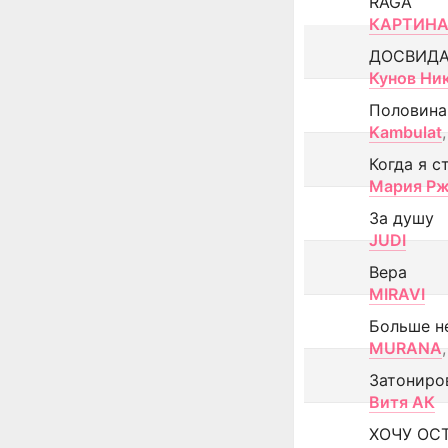
RAGA
КАРТИНА
ДОСВИД
Кунов Ни
Половина
Kambulat
,
Когда я с
Мария Рж
За душу
JUDI
Вера
MIRAVI
Больше н
MURANA
,
Затониро
Витя АК
ХОЧУ ОС