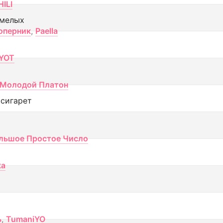
ILI
смелых
оперник
,
Paella
YOT
Молодой Платон
 сигарет
льшое Простое Число
ка
ь
,
TumaniYO