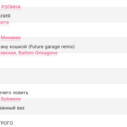
 РЭПИНА
АНИЯ
кита
Минаева
тану кошкой (Future garage remix)
евская
,
Batisto Grisagone
ечего ловить
Subwave
ванный ваз
ТРОГО