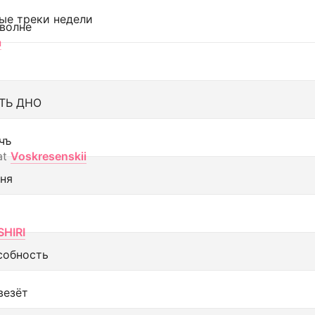
ые треки недели
 волне
а
ТЬ ДНО
чъ
at
Voskresenskii
еня
SHIRI
собность
везёт