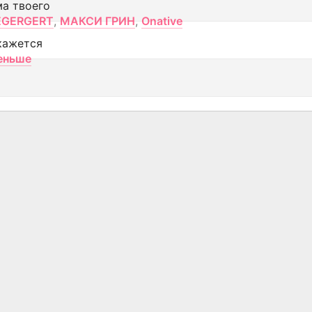
ма твоего
EGERGERT
,
МАКСИ ГРИН
,
Onative
кажется
еньше