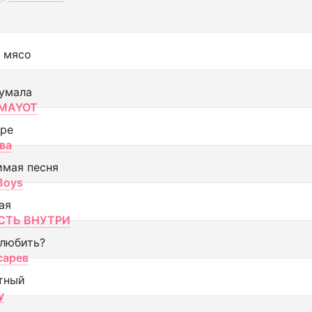
 мясо
умала
MAYOT
оре
ва
имая песня
 Boys
ая
ТЬ ВНУТРИ
 любить?
сарев
тный
y