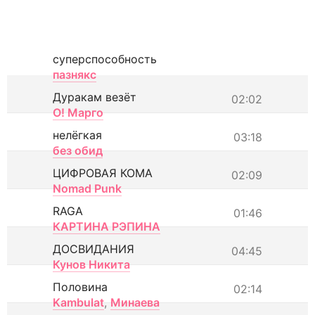
суперспособность
пазнякс
Дуракам везёт
02:02
О! Марго
нелёгкая
03:18
без обид
ЦИФРОВАЯ КОМА
02:09
Nomad Punk
RAGA
01:46
КАРТИНА РЭПИНА
ДОСВИДАНИЯ
04:45
Кунов Никита
Половина
02:14
Kambulat
,
Минаева