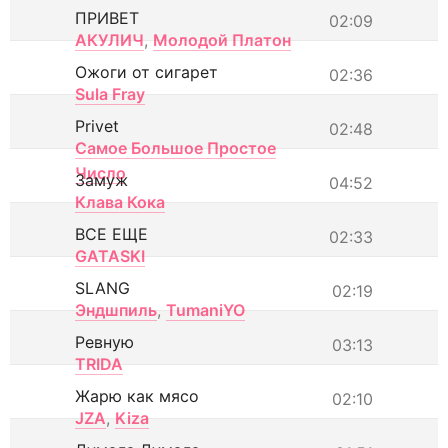
ПРИВЕТ
02:09
АКУЛИЧ
,
Молодой Платон
Ожоги от сигарет
02:36
Sula Fray
Privet
02:48
Самое Большое Простое
Число
Замуж
04:52
Клава Кока
ВСЕ ЕЩЕ
02:33
GATASKI
SLANG
02:19
Эндшпиль
,
TumaniYO
Ревную
03:13
TRIDA
Жарю как мясо
02:10
JZA
,
Kiza