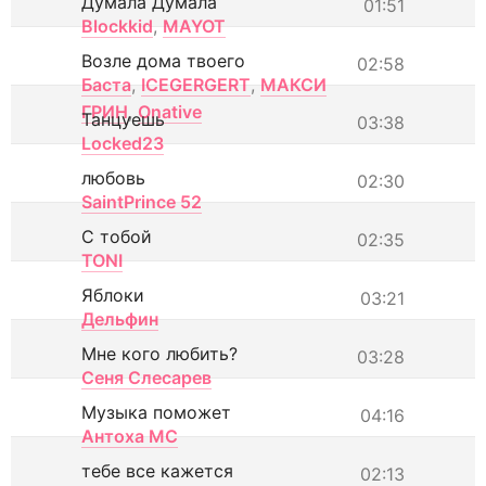
Думала Думала
01:51
Blockkid
,
MAYOT
Возле дома твоего
02:58
Баста
,
ICEGERGERT
,
МАКСИ
ГРИН
,
Onative
Танцуешь
03:38
Locked23
любовь
02:30
SaintPrince 52
С тобой
02:35
TONI
Яблоки
03:21
Дельфин
Мне кого любить?
03:28
Сеня Слесарев
Музыка поможет
04:16
Антоха МС
тебе все кажется
02:13