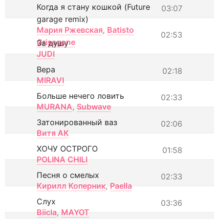
Когда я стану кошкой (Future
03:07
garage remix)
Мария Ржевская
,
Batisto
02:53
Grisagone
За душу
JUDI
Вера
02:18
MIRAVI
Больше нечего ловить
02:33
MURANA
,
Subwave
Затонированный ваз
02:06
Витя АК
ХОЧУ ОСТРОГО
01:58
POLINA CHILI
Песня о смелых
02:33
Кирилл Коперник
,
Paella
Слух
03:36
Biicla
,
MAYOT