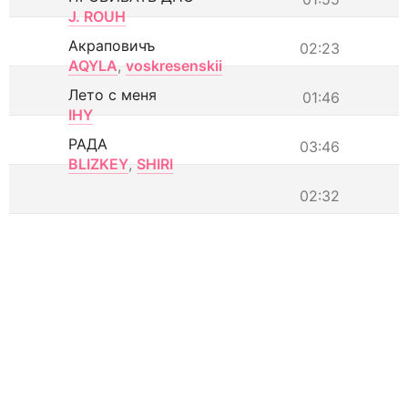
J. ROUH
Акраповичъ
02:23
AQYLA
,
voskresenskii
Лето с меня
01:46
IHY
РАДА
03:46
BLIZKEY
,
SHIRI
02:32