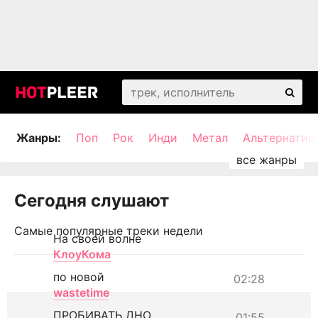
Жанры:
Поп
Рок
Инди
Метал
Альтернатив
Сегодня слушают
Самые популярные треки недели
На своей волне
КлоуКома
по новой
02:28
wastetime
ПРОБИВАТЬ ДНО
01:55