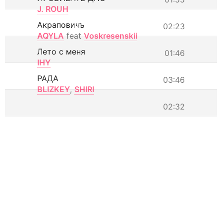
J. ROUH
Акраповичъ
02:23
AQYLA
feat
Voskresenskii
Лето с меня
01:46
IHY
РАДА
03:46
BLIZKEY
,
SHIRI
02:32