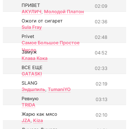
ПРИВЕТ
02:09
АКУЛИЧ
,
Молодой Платон
Ожоги от сигарет
02:36
Sula Fray
Privet
02:48
Самое Большое Простое
Число
Замуж
04:52
Клава Кока
ВСЕ ЕЩЕ
02:33
GATASKI
SLANG
02:19
Эндшпиль
,
TumaniYO
Ревную
03:13
TRIDA
Жарю как мясо
02:10
JZA
,
Kiza