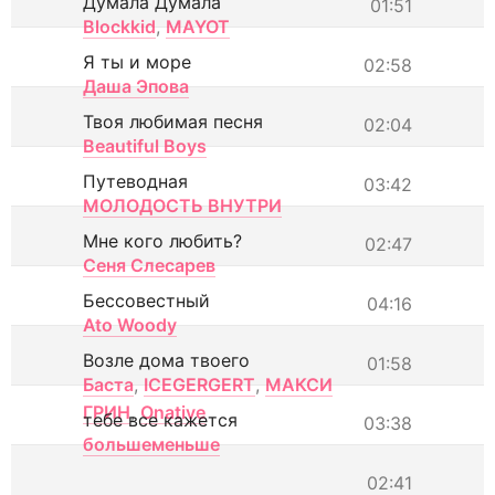
Думала Думала
01:51
Blockkid
,
MAYOT
Я ты и море
02:58
Даша Эпова
Твоя любимая песня
02:04
Beautiful Boys
Путеводная
03:42
МОЛОДОСТЬ ВНУТРИ
Мне кого любить?
02:47
Сеня Слесарев
Бессовестный
04:16
Ato Woody
Возле дома твоего
01:58
Баста
,
ICEGERGERT
,
МАКСИ
ГРИН
,
Onative
тебе все кажется
03:38
большеменьше
02:41