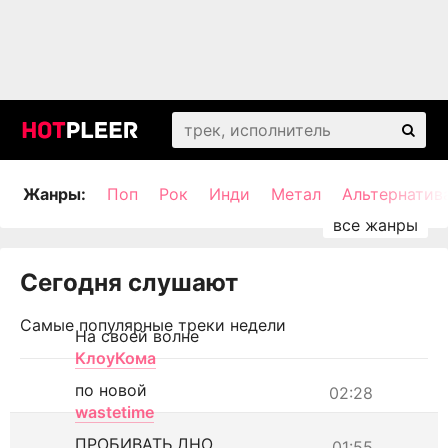
Жанры:
Поп
Рок
Инди
Метал
Альтернатив
Сегодня слушают
Самые популярные треки недели
На своей волне
КлоуКома
по новой
02:28
wastetime
ПРОБИВАТЬ ДНО
01:55