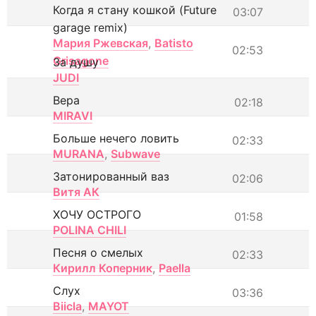
Когда я стану кошкой (Future
03:07
garage remix)
Мария Ржевская
,
Batisto
02:53
Grisagone
За душу
JUDI
Вера
02:18
MIRAVI
Больше нечего ловить
02:33
MURANA
,
Subwave
Затонированный ваз
02:06
Витя АК
ХОЧУ ОСТРОГО
01:58
POLINA CHILI
Песня о смелых
02:33
Кирилл Коперник
,
Paella
Слух
03:36
Biicla
,
MAYOT