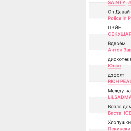
SAINTY
,
Оп Давай
Police in P
ПЭЙН
СЕКУША
Вдвоём
Антон За
дискотек
Юнсн
дэфолт
RICH PEA
Между н
LILSADM
Возле до
Баста
,
IC
Хлопушки
Пекински