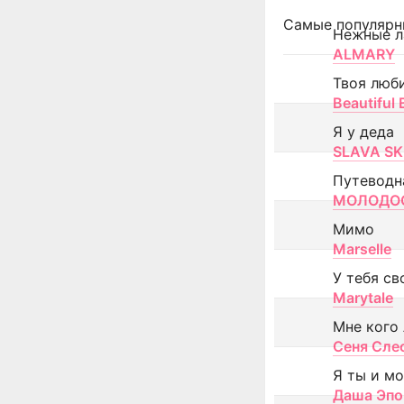
Самые популярн
Нежные л
ALMARY
Твоя люб
Beautiful
Я у деда
SLAVA SK
Путеводн
МОЛОДОС
Мимо
Marselle
У тебя св
Marytale
Мне кого
Сеня Сле
Я ты и м
Даша Эпо