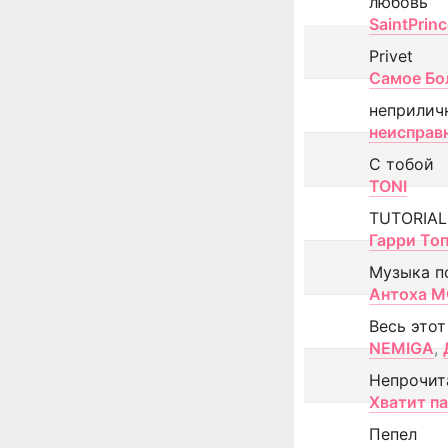
любовь
SaintPrin
Privet
Самое Бо
неприлич
неисправ
С тобой
TONI
TUTORIAL
Гарри То
Музыка п
Антоха 
Весь этот
NEMIGA
,
Непрочит
Хватит п
Пепел