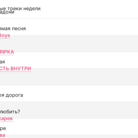
ые треки недели
адони
имая песня
 Boys
RIPKA
ая
ТЬ ВНУТРИ
оя дорога
 любить?
сарев
оре
ва