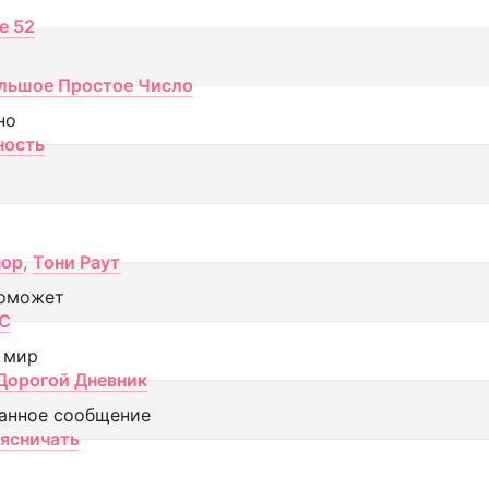
ce 52
льшое Простое Число
но
ность
пор
,
Тони Раут
оможет
МС
 мир
Дорогой Дневник
анное сообщение
аясничать