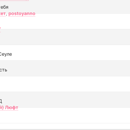
тебя
кет
,
postoyanno
V
Сеуле
сть
Д
й) Люфт