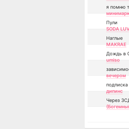
я помню 
минимар
Пули
SODA LU
Наглые
MAKRAE
Дождь в 
umiso
зависимо
вечером
подписка
дипинс
Через ЗС
(Богемны