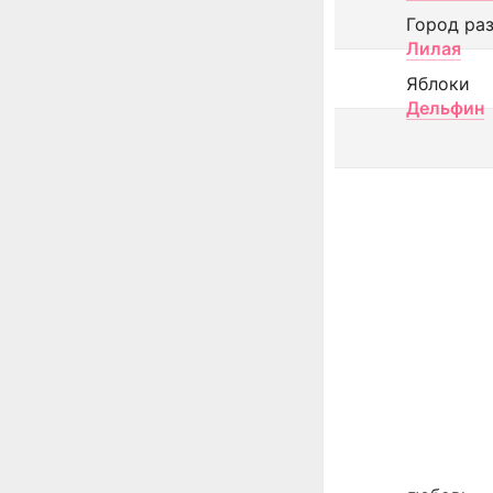
Город ра
Лилая
Яблоки
Дельфин