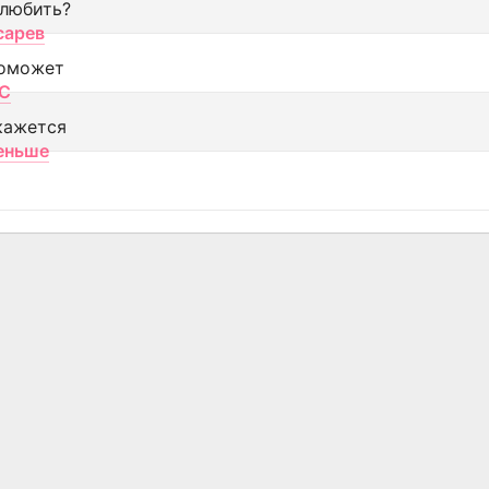
 любить?
сарев
оможет
МС
кажется
еньше