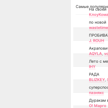
Самые популярн
На своей
КлоуКом
по новой
wastetime
ПРОБИВА
J. ROUH
Акрапови
AQYLA
,
v
Лето с м
IHY
РАДА
BLIZKEY
,
суперспо
пазнякс
Дуракам 
О! Марго