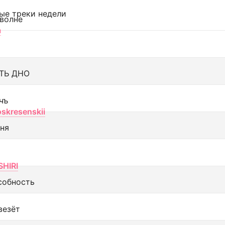
ые треки недели
 волне
а
ТЬ ДНО
чъ
oskresenskii
еня
SHIRI
собность
везёт