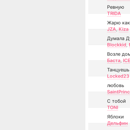
Ревную
TRIDA
Жарю как
JZA
,
Kiza
Думала Д
Blockkid
,
Возле до
Баста
,
IC
Танцуешь
Locked23
любовь
SaintPrin
С тобой
TONI
Яблоки
Дельфин