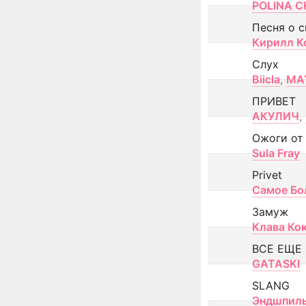
POLINA CH
Песня о 
Кирилл К
Слух
Biicla
,
MA
ПРИВЕТ
АКУЛИЧ
,
Ожоги от
Sula Fray
Privet
Самое Бо
Замуж
Клава Ко
ВСЕ ЕЩЕ
GATASKI
SLANG
Эндшпил