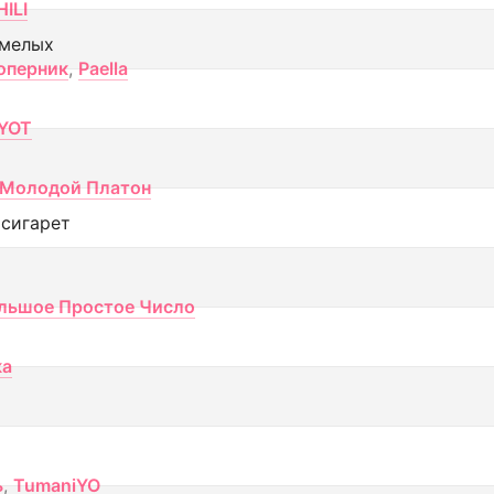
ILI
смелых
оперник
,
Paella
YOT
Молодой Платон
 сигарет
льшое Простое Число
ка
ь
,
TumaniYO