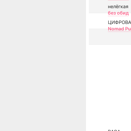
нелёгкая
без обид
ЦИФРОВА
Nomad Pu