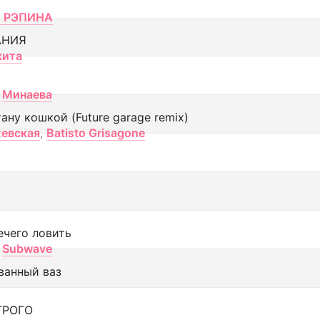
 РЭПИНА
АНИЯ
кита
Минаева
тану кошкой (Future garage remix)
евская
,
Batisto Grisagone
ечего ловить
Subwave
ванный ваз
ТРОГО