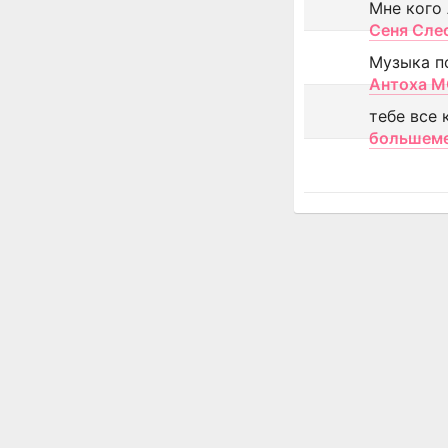
Мне кого
Сеня Сле
Музыка п
Антоха 
тебе все 
большем