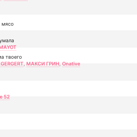
 мясо
умала
MAYOT
ма твоего
EGERGERT
,
МАКСИ ГРИН
,
Onative
ce 52