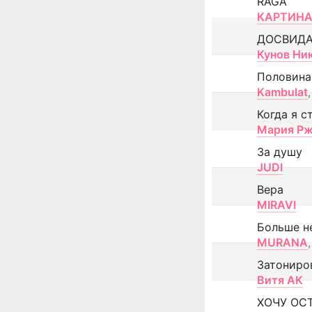
RAGA
КАРТИНА
ДОСВИД
Кунов Ни
Половина
Kambulat
,
Когда я с
Мария Рж
За душу
JUDI
Вера
MIRAVI
Больше н
MURANA
,
Затониро
Витя АК
ХОЧУ ОС