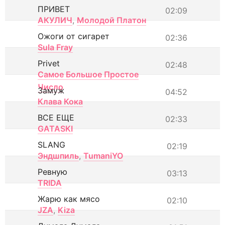
ПРИВЕТ
02:09
АКУЛИЧ
,
Молодой Платон
Ожоги от сигарет
02:36
Sula Fray
Privet
02:48
Самое Большое Простое
Число
Замуж
04:52
Клава Кока
ВСЕ ЕЩЕ
02:33
GATASKI
SLANG
02:19
Эндшпиль
,
TumaniYO
Ревную
03:13
TRIDA
Жарю как мясо
02:10
JZA
,
Kiza