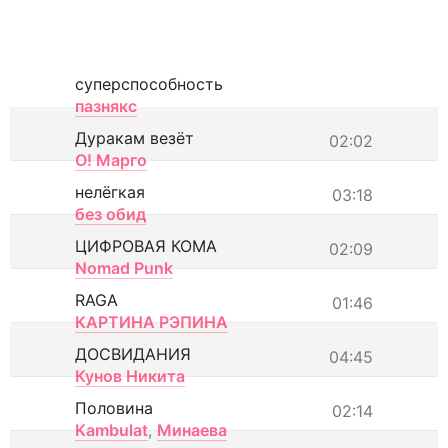
суперспособность
пазнякс
Дуракам везёт
02:02
О! Марго
нелёгкая
03:18
без обид
ЦИФРОВАЯ КОМА
02:09
Nomad Punk
RAGA
01:46
КАРТИНА РЭПИНА
ДОСВИДАНИЯ
04:45
Кунов Никита
Половина
02:14
Kambulat
,
Минаева