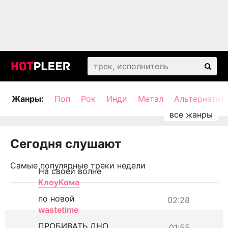
Жанры:
Поп
Рок
Инди
Метал
Альтернатив
Сегодня слушают
Самые популярные треки недели
На своей волне
КлоуКома
по новой
02:28
wastetime
ПРОБИВАТЬ ДНО
01:55