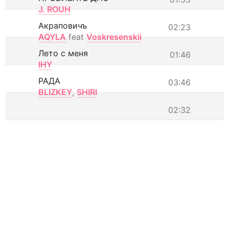
J. ROUH
Акраповичъ
02:23
AQYLA
feat
Voskresenskii
Лето с меня
01:46
IHY
РАДА
03:46
BLIZKEY
,
SHIRI
02:32