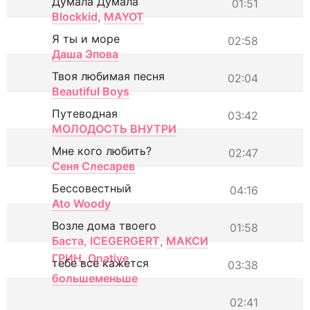
Думала Думала
01:51
Blockkid
,
MAYOT
Я ты и море
02:58
Даша Эпова
Твоя любимая песня
02:04
Beautiful Boys
Путеводная
03:42
МОЛОДОСТЬ ВНУТРИ
Мне кого любить?
02:47
Сеня Слесарев
Бессовестный
04:16
Ato Woody
Возле дома твоего
01:58
Баста
,
ICEGERGERT
,
МАКСИ
ГРИН
,
Onative
тебе все кажется
03:38
большеменьше
02:41