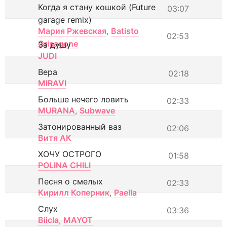
Когда я стану кошкой (Future
03:07
garage remix)
Мария Ржевская
,
Batisto
02:53
Grisagone
За душу
JUDI
Вера
02:18
MIRAVI
Больше нечего ловить
02:33
MURANA
,
Subwave
Затонированный ваз
02:06
Витя АК
ХОЧУ ОСТРОГО
01:58
POLINA CHILI
Песня о смелых
02:33
Кирилл Коперник
,
Paella
Слух
03:36
Biicla
,
MAYOT