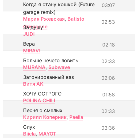
Когда я стану кошкой (Future
03:07
garage remix)
Мария Ржевская
,
Batisto
02:53
Grisagone
За душу
JUDI
Вера
02:18
MIRAVI
Больше нечего ловить
02:33
MURANA
,
Subwave
Затонированный ваз
02:06
Витя АК
ХОЧУ ОСТРОГО
01:58
POLINA CHILI
Песня о смелых
02:33
Кирилл Коперник
,
Paella
Слух
03:36
Biicla
,
MAYOT