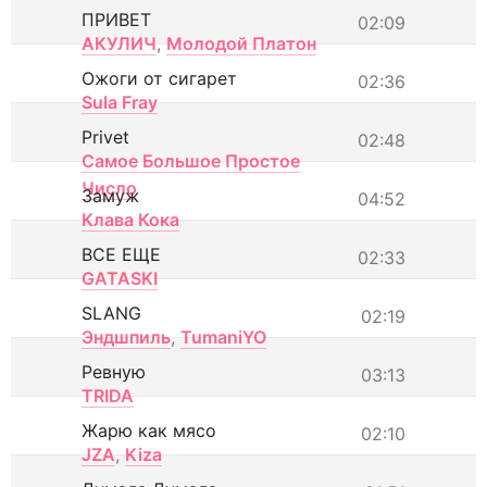
ПРИВЕТ
02:09
АКУЛИЧ
,
Молодой Платон
Ожоги от сигарет
02:36
Sula Fray
Privet
02:48
Самое Большое Простое
Число
Замуж
04:52
Клава Кока
ВСЕ ЕЩЕ
02:33
GATASKI
SLANG
02:19
Эндшпиль
,
TumaniYO
Ревную
03:13
TRIDA
Жарю как мясо
02:10
JZA
,
Kiza