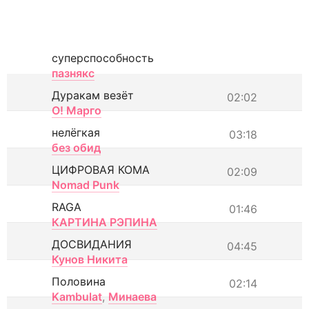
суперспособность
пазнякс
Дуракам везёт
02:02
О! Марго
нелёгкая
03:18
без обид
ЦИФРОВАЯ КОМА
02:09
Nomad Punk
RAGA
01:46
КАРТИНА РЭПИНА
ДОСВИДАНИЯ
04:45
Кунов Никита
Половина
02:14
Kambulat
,
Минаева