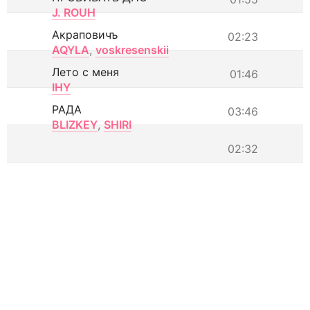
J. ROUH
Акраповичъ
02:23
AQYLA
,
voskresenskii
Лето с меня
01:46
IHY
РАДА
03:46
BLIZKEY
,
SHIRI
02:32