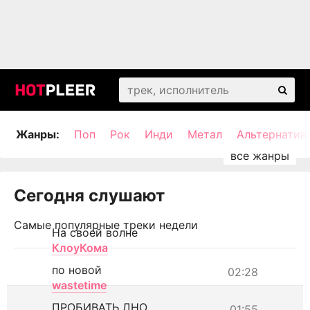
Жанры:
Поп
Рок
Инди
Метал
Альтернатив
Сегодня слушают
Самые популярные треки недели
На своей волне
КлоуКома
по новой
02:28
wastetime
ПРОБИВАТЬ ДНО
01:55