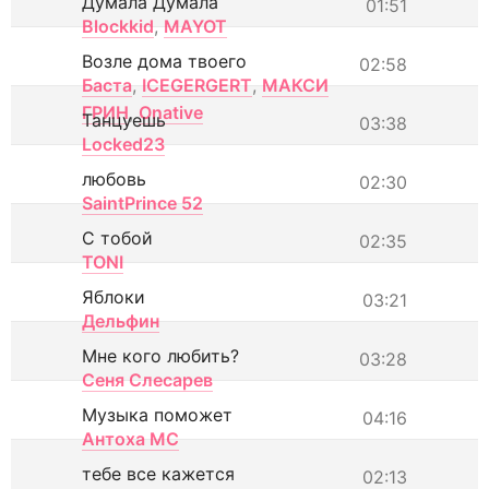
Думала Думала
01:51
Blockkid
,
MAYOT
Возле дома твоего
02:58
Баста
,
ICEGERGERT
,
МАКСИ
ГРИН
,
Onative
Танцуешь
03:38
Locked23
любовь
02:30
SaintPrince 52
С тобой
02:35
TONI
Яблоки
03:21
Дельфин
Мне кого любить?
03:28
Сеня Слесарев
Музыка поможет
04:16
Антоха МС
тебе все кажется
02:13