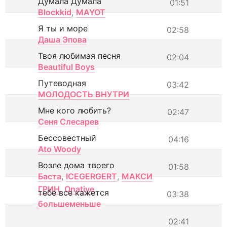
Думала Думала
01:51
Blockkid
,
MAYOT
Я ты и море
02:58
Даша Эпова
Твоя любимая песня
02:04
Beautiful Boys
Путеводная
03:42
МОЛОДОСТЬ ВНУТРИ
Мне кого любить?
02:47
Сеня Слесарев
Бессовестный
04:16
Ato Woody
Возле дома твоего
01:58
Баста
,
ICEGERGERT
,
МАКСИ
ГРИН
,
Onative
тебе все кажется
03:38
большеменьше
02:41