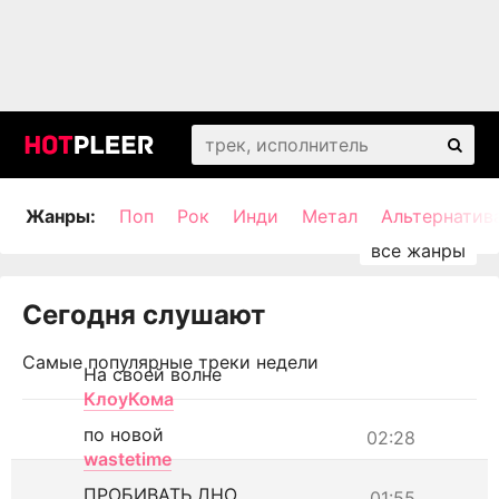
Жанры:
Поп
Рок
Инди
Метал
Альтернатив
Сегодня слушают
Самые популярные треки недели
На своей волне
КлоуКома
по новой
02:28
wastetime
ПРОБИВАТЬ ДНО
01:55