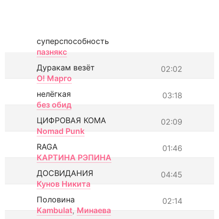
суперспособность
пазнякс
Дуракам везёт
02:02
О! Марго
нелёгкая
03:18
без обид
ЦИФРОВАЯ КОМА
02:09
Nomad Punk
RAGA
01:46
КАРТИНА РЭПИНА
ДОСВИДАНИЯ
04:45
Кунов Никита
Половина
02:14
Kambulat
,
Минаева