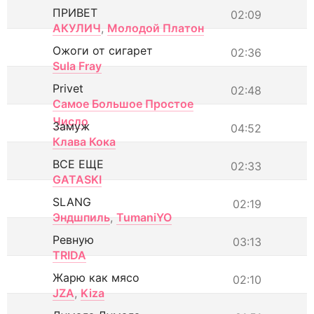
ПРИВЕТ
02:09
АКУЛИЧ
,
Молодой Платон
Ожоги от сигарет
02:36
Sula Fray
Privet
02:48
Самое Большое Простое
Число
Замуж
04:52
Клава Кока
ВСЕ ЕЩЕ
02:33
GATASKI
SLANG
02:19
Эндшпиль
,
TumaniYO
Ревную
03:13
TRIDA
Жарю как мясо
02:10
JZA
,
Kiza