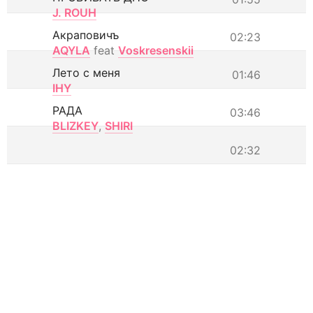
J. ROUH
Акраповичъ
02:23
AQYLA
feat
Voskresenskii
Лето с меня
01:46
IHY
РАДА
03:46
BLIZKEY
,
SHIRI
02:32