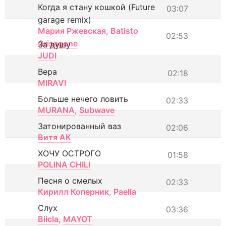
Когда я стану кошкой (Future
03:07
garage remix)
Мария Ржевская
,
Batisto
02:53
Grisagone
За душу
JUDI
Вера
02:18
MIRAVI
Больше нечего ловить
02:33
MURANA
,
Subwave
Затонированный ваз
02:06
Витя АК
ХОЧУ ОСТРОГО
01:58
POLINA CHILI
Песня о смелых
02:33
Кирилл Коперник
,
Paella
Слух
03:36
Biicla
,
MAYOT