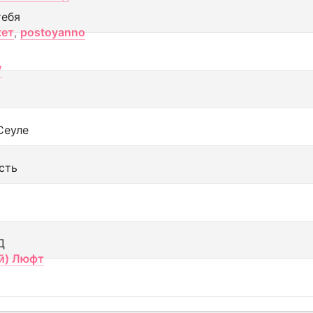
тебя
кет
,
postoyanno
V
Сеуле
сть
Д
й) Люфт