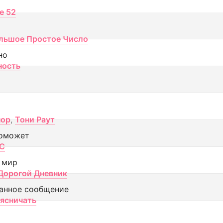
ce 52
льшое Простое Число
но
ность
пор
,
Тони Раут
оможет
МС
 мир
Дорогой Дневник
анное сообщение
аясничать