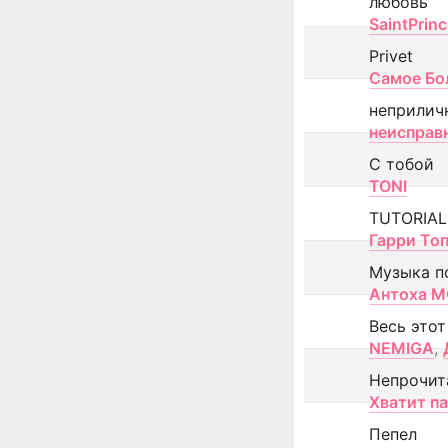
любовь
SaintPrin
Privet
Самое Бо
неприлич
неисправ
С тобой
TONI
TUTORIAL
Гарри То
Музыка п
Антоха 
Весь этот
NEMIGA
,
Непрочит
Хватит п
Пепел