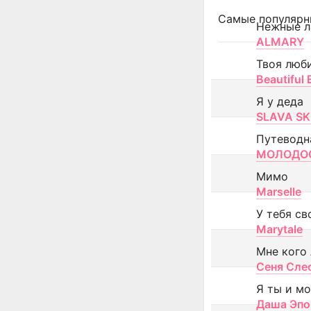
Самые популярн
Нежные л
ALMARY
Твоя люб
Beautiful
Я у деда
SLAVA SK
Путеводн
МОЛОДОС
Мимо
Marselle
У тебя св
Marytale
Мне кого
Сеня Сле
Я ты и м
Даша Эпо