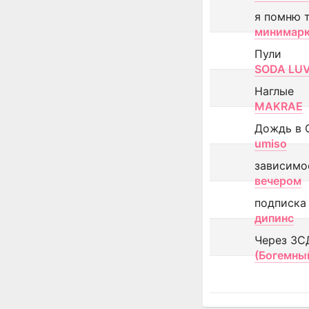
я помню 
минимар
Пули
SODA LU
Наглые
MAKRAE
Дождь в 
umiso
зависимо
вечером
подписка
дипинс
Через ЗС
(Богемны