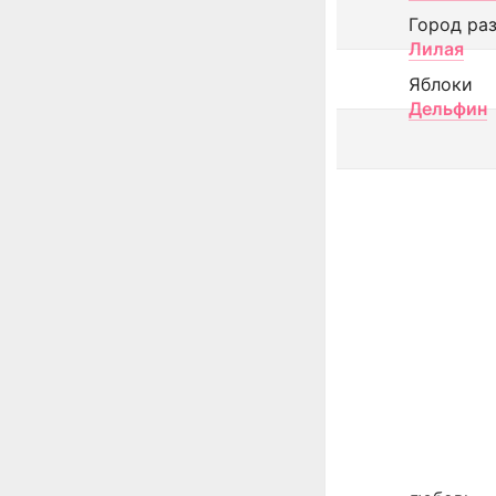
Город ра
Лилая
Яблоки
Дельфин