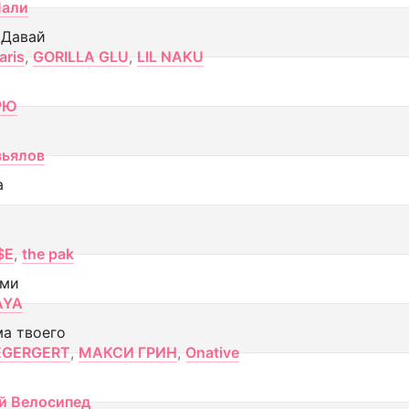
Лали
 Давай
aris
,
GORILLA GLU
,
LIL NAKU
РЮ
вьялов
а
$E
,
the pak
ами
AYA
ма твоего
EGERGERT
,
МАКСИ ГРИН
,
Onative
й Велосипед