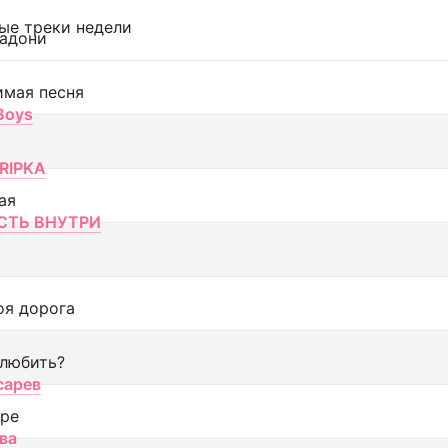
ые треки недели
адони
имая песня
 Boys
RIPKA
ая
ТЬ ВНУТРИ
оя дорога
 любить?
сарев
оре
ва