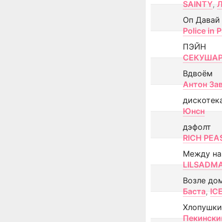
SAINTY
,
Оп Давай
Police in P
ПЭЙН
СЕКУША
Вдвоём
Антон За
дискотек
Юнсн
дэфолт
RICH PEA
Между н
LILSADM
Возле до
Баста
,
IC
Хлопушки
Пекински