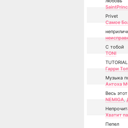
любовь
SaintPrin
Privet
Самое Бо
неприлич
неисправ
С тобой
TONI
TUTORIAL
Гарри То
Музыка п
Антоха 
Весь этот
NEMIGA
,
Непрочит
Хватит п
Пепел