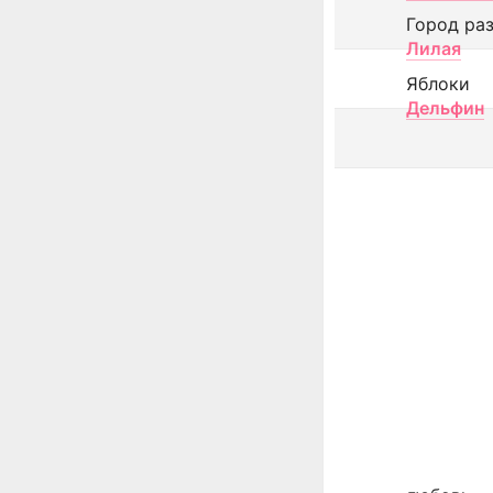
Город ра
Лилая
Яблоки
Дельфин