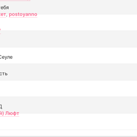
тебя
кет
,
postoyanno
V
Сеуле
сть
Д
й) Люфт