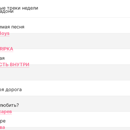
ые треки недели
адони
имая песня
 Boys
RIPKA
ая
ТЬ ВНУТРИ
оя дорога
 любить?
сарев
оре
ва