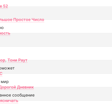
ce 52
льшое Простое Число
но
ность
пор
,
Тони Раут
оможет
МС
 мир
Дорогой Дневник
анное сообщение
аясничать