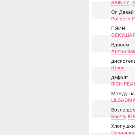
SAINTY
,
Оп Давай
Police in P
ПЭЙН
СЕКУША
Вдвоём
Антон За
дискотек
Юнсн
дэфолт
RICH PEA
Между н
LILSADM
Возле до
Баста
,
IC
Хлопушки
Пекински