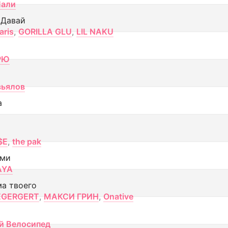
Лали
 Давай
aris
,
GORILLA GLU
,
LIL NAKU
РЮ
вьялов
а
$E
,
the pak
ами
AYA
ма твоего
EGERGERT
,
МАКСИ ГРИН
,
Onative
й Велосипед