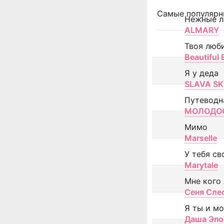
Самые популярн
Нежные л
ALMARY
Твоя люб
Beautiful
Я у деда
SLAVA SK
Путеводн
МОЛОДОС
Мимо
Marselle
У тебя св
Marytale
Мне кого
Сеня Сле
Я ты и м
Даша Эпо