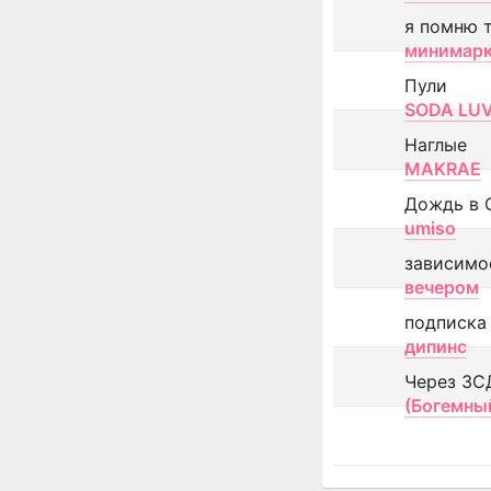
я помню 
минимар
Пули
SODA LU
Наглые
MAKRAE
Дождь в 
umiso
зависимо
вечером
подписка
дипинс
Через ЗС
(Богемны