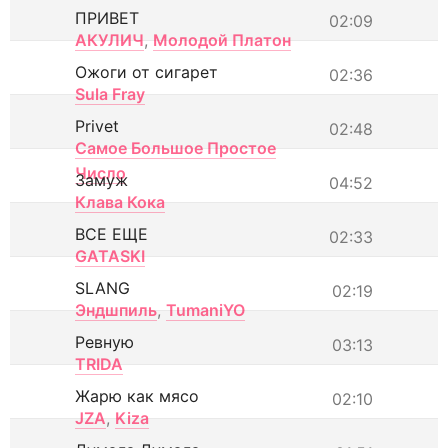
ПРИВЕТ
02:09
АКУЛИЧ
,
Молодой Платон
Ожоги от сигарет
02:36
Sula Fray
Privet
02:48
Самое Большое Простое
Число
Замуж
04:52
Клава Кока
ВСЕ ЕЩЕ
02:33
GATASKI
SLANG
02:19
Эндшпиль
,
TumaniYO
Ревную
03:13
TRIDA
Жарю как мясо
02:10
JZA
,
Kiza