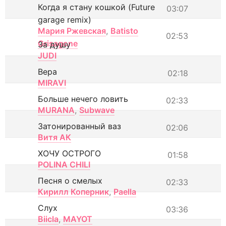
Когда я стану кошкой (Future
03:07
garage remix)
Мария Ржевская
,
Batisto
02:53
Grisagone
За душу
JUDI
Вера
02:18
MIRAVI
Больше нечего ловить
02:33
MURANA
,
Subwave
Затонированный ваз
02:06
Витя АК
ХОЧУ ОСТРОГО
01:58
POLINA CHILI
Песня о смелых
02:33
Кирилл Коперник
,
Paella
Слух
03:36
Biicla
,
MAYOT