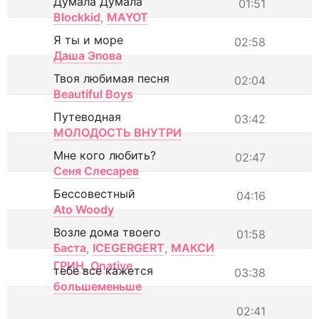
Думала Думала
01:51
Blockkid
,
MAYOT
Я ты и море
02:58
Даша Эпова
Твоя любимая песня
02:04
Beautiful Boys
Путеводная
03:42
МОЛОДОСТЬ ВНУТРИ
Мне кого любить?
02:47
Сеня Слесарев
Бессовестный
04:16
Ato Woody
Возле дома твоего
01:58
Баста
,
ICEGERGERT
,
МАКСИ
ГРИН
,
Onative
тебе все кажется
03:38
большеменьше
02:41