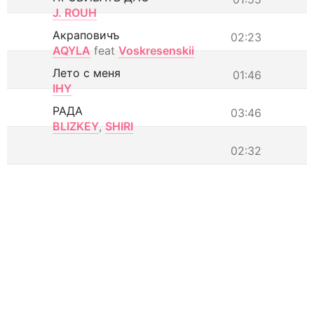
J. ROUH
Акраповичъ
02:23
AQYLA
feat
Voskresenskii
Лето с меня
01:46
IHY
РАДА
03:46
BLIZKEY
,
SHIRI
02:32