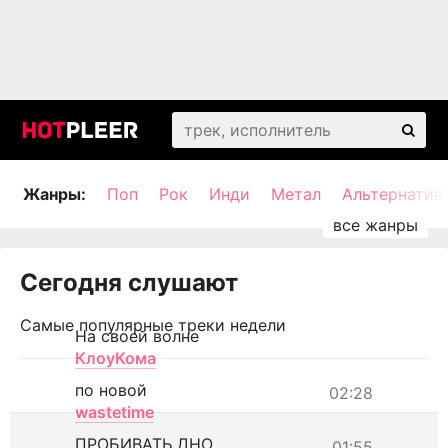
Жанры:
Поп
Рок
Инди
Метал
Альтернатив
Сегодня слушают
Самые популярные треки недели
На своей волне
КлоуКома
по новой
02:28
wastetime
ПРОБИВАТЬ ДНО
01:55