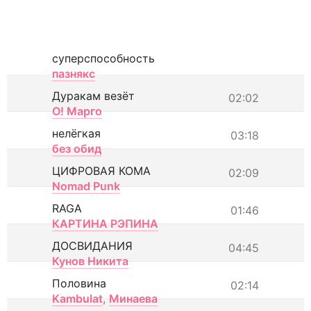
суперспособность
пазнякс
Дуракам везёт
02:02
О! Марго
нелёгкая
03:18
без обид
ЦИФРОВАЯ КОМА
02:09
Nomad Punk
RAGA
01:46
КАРТИНА РЭПИНА
ДОСВИДАНИЯ
04:45
Кунов Никита
Половина
02:14
Kambulat
,
Минаева