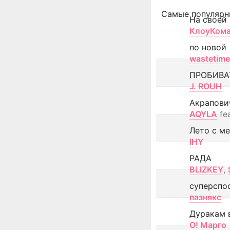
Самые популярн
На своей
КлоуКом
по новой
wastetime
ПРОБИВА
J. ROUH
Акрапови
AQYLA
fe
Лето с м
IHY
РАДА
BLIZKEY
,
суперспо
пазнякс
Дуракам 
О! Марго