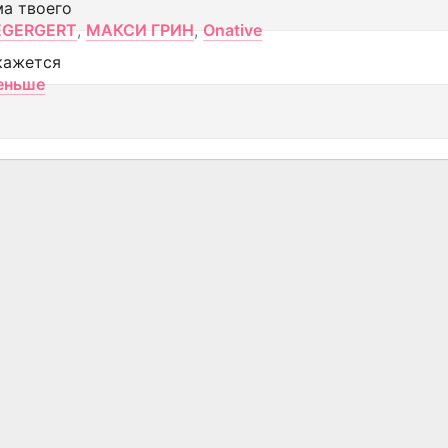
ма твоего
EGERGERT
,
МАКСИ ГРИН
,
Onative
кажется
еньше