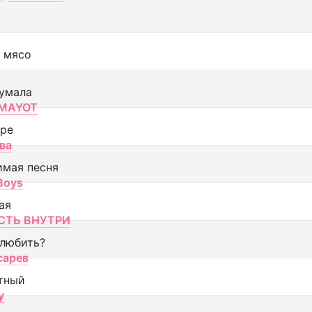
 мясо
умала
MAYOT
оре
ва
имая песня
 Boys
ая
ТЬ ВНУТРИ
 любить?
сарев
тный
y