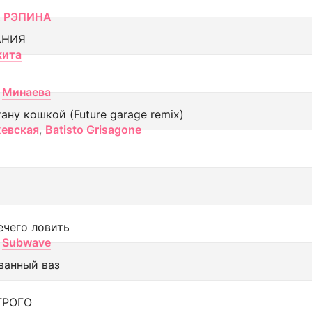
 РЭПИНА
АНИЯ
кита
Минаева
тану кошкой (Future garage remix)
евская
,
Batisto Grisagone
ечего ловить
Subwave
ванный ваз
ТРОГО