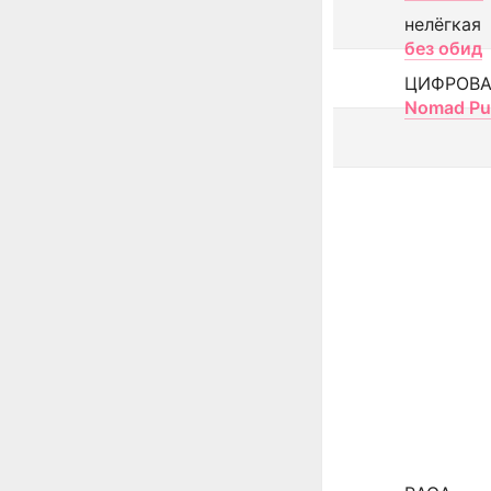
нелёгкая
без обид
ЦИФРОВА
Nomad Pu