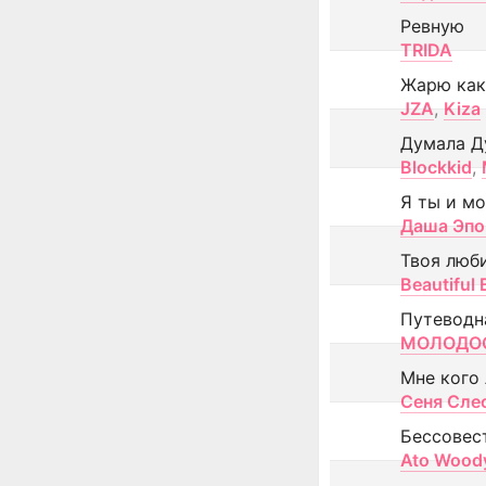
Ревную
TRIDA
Жарю как
JZA
,
Kiza
Думала Д
Blockkid
,
Я ты и м
Даша Эпо
Твоя люб
Beautiful
Путеводн
МОЛОДОС
Мне кого
Сеня Сле
Бессовес
Ato Wood