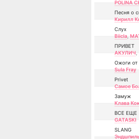
POLINA CH
Песня о 
Кирилл К
Слух
Biicla
,
MA
ПРИВЕТ
АКУЛИЧ
,
Ожоги от
Sula Fray
Privet
Самое Бо
Замуж
Клава Ко
ВСЕ ЕЩЕ
GATASKI
SLANG
Эндшпил