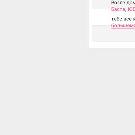
Возле до
Баста
,
IC
тебе все 
большем