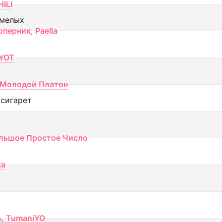
ILI
смелых
оперник
,
Paella
YOT
Молодой Платон
 сигарет
льшое Простое Число
ка
ь
,
TumaniYO