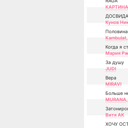
RAGA
КАРТИНА
ДОСВИД
Кунов Ни
Половина
Kambulat
,
Когда я с
Мария Рж
За душу
JUDI
Вера
MIRAVI
Больше н
MURANA
,
Затониро
Витя АК
ХОЧУ ОС