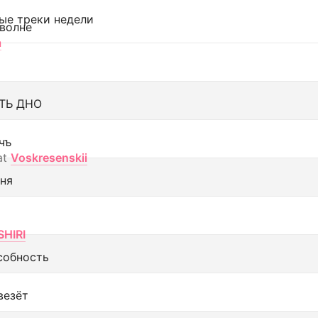
ые треки недели
 волне
а
ТЬ ДНО
чъ
at
Voskresenskii
еня
SHIRI
собность
везёт