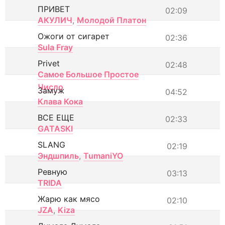
ПРИВЕТ
02:09
АКУЛИЧ
,
Молодой Платон
Ожоги от сигарет
02:36
Sula Fray
Privet
02:48
Самое Большое Простое
Число
Замуж
04:52
Клава Кока
ВСЕ ЕЩЕ
02:33
GATASKI
SLANG
02:19
Эндшпиль
,
TumaniYO
Ревную
03:13
TRIDA
Жарю как мясо
02:10
JZA
,
Kiza