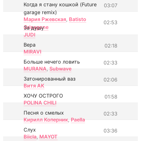
Когда я стану кошкой (Future
03:07
garage remix)
Мария Ржевская
,
Batisto
02:53
Grisagone
За душу
JUDI
Вера
02:18
MIRAVI
Больше нечего ловить
02:33
MURANA
,
Subwave
Затонированный ваз
02:06
Витя АК
ХОЧУ ОСТРОГО
01:58
POLINA CHILI
Песня о смелых
02:33
Кирилл Коперник
,
Paella
Слух
03:36
Biicla
,
MAYOT