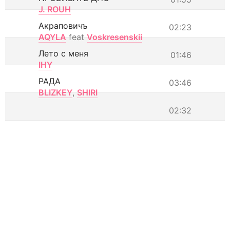
J. ROUH
Акраповичъ
02:23
AQYLA
feat
Voskresenskii
Лето с меня
01:46
IHY
РАДА
03:46
BLIZKEY
,
SHIRI
02:32