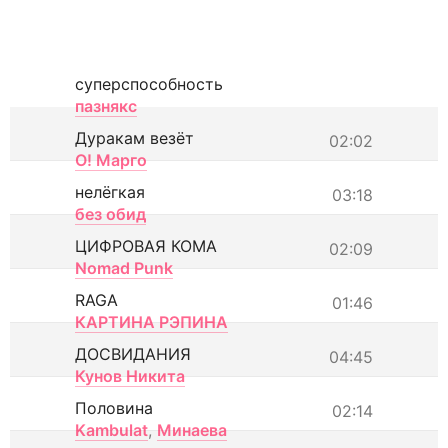
суперспособность
пазнякс
Дуракам везёт
02:02
О! Марго
нелёгкая
03:18
без обид
ЦИФРОВАЯ КОМА
02:09
Nomad Punk
RAGA
01:46
КАРТИНА РЭПИНА
ДОСВИДАНИЯ
04:45
Кунов Никита
Половина
02:14
Kambulat
,
Минаева