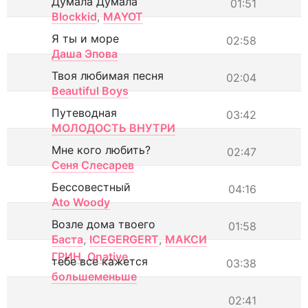
Думала Думала
01:51
Blockkid
,
MAYOT
Я ты и море
02:58
Даша Эпова
Твоя любимая песня
02:04
Beautiful Boys
Путеводная
03:42
МОЛОДОСТЬ ВНУТРИ
Мне кого любить?
02:47
Сеня Слесарев
Бессовестный
04:16
Ato Woody
Возле дома твоего
01:58
Баста
,
ICEGERGERT
,
МАКСИ
ГРИН
,
Onative
тебе все кажется
03:38
большеменьше
02:41