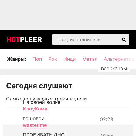
Жанры:
Поп
Рок
Инди
Метал
Альтернатив
Сегодня слушают
Самые популярные треки недели
На своей волне
КлоуКома
по новой
02:28
wastetime
ПРОБИВАТЬ ДНО
01:55