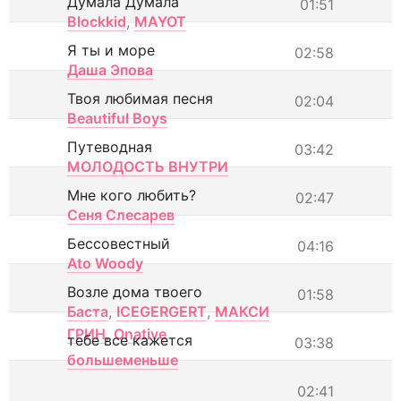
Думала Думала
01:51
Blockkid
,
MAYOT
Я ты и море
02:58
Даша Эпова
Твоя любимая песня
02:04
Beautiful Boys
Путеводная
03:42
МОЛОДОСТЬ ВНУТРИ
Мне кого любить?
02:47
Сеня Слесарев
Бессовестный
04:16
Ato Woody
Возле дома твоего
01:58
Баста
,
ICEGERGERT
,
МАКСИ
ГРИН
,
Onative
тебе все кажется
03:38
большеменьше
02:41