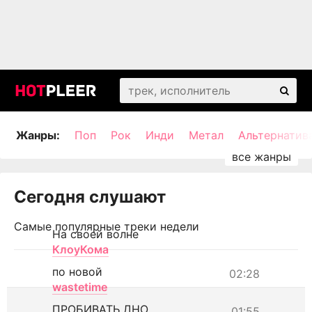
Жанры:
Поп
Рок
Инди
Метал
Альтернатив
Сегодня слушают
Самые популярные треки недели
На своей волне
КлоуКома
по новой
02:28
wastetime
ПРОБИВАТЬ ДНО
01:55