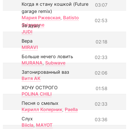
Когда я стану кошкой (Future
03:07
garage remix)
Мария Ржевская
,
Batisto
02:53
Grisagone
За душу
JUDI
Вера
02:18
MIRAVI
Больше нечего ловить
02:33
MURANA
,
Subwave
Затонированный ваз
02:06
Витя АК
ХОЧУ ОСТРОГО
01:58
POLINA CHILI
Песня о смелых
02:33
Кирилл Коперник
,
Paella
Слух
03:36
Biicla
,
MAYOT