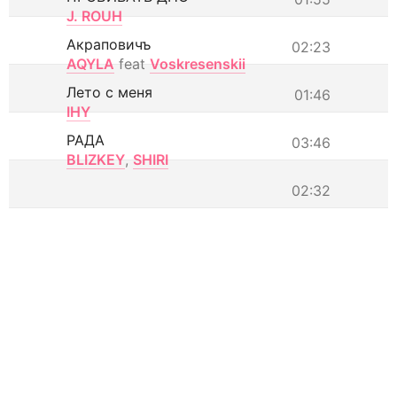
J. ROUH
Акраповичъ
02:23
AQYLA
feat
Voskresenskii
Лето с меня
01:46
IHY
РАДА
03:46
BLIZKEY
,
SHIRI
02:32