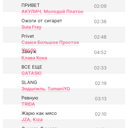
ПРИВЕТ
02:09
АКУЛИЧ
,
Молодой Платон
Ожоги от сигарет
02:36
Sula Fray
Privet
02:48
Самое Большое Простое
Число
Замуж
04:52
Клава Кока
ВСЕ ЕЩЕ
02:33
GATASKI
SLANG
02:19
Эндшпиль
,
TumaniYO
Ревную
03:13
TRIDA
Жарю как мясо
02:10
JZA
,
Kiza