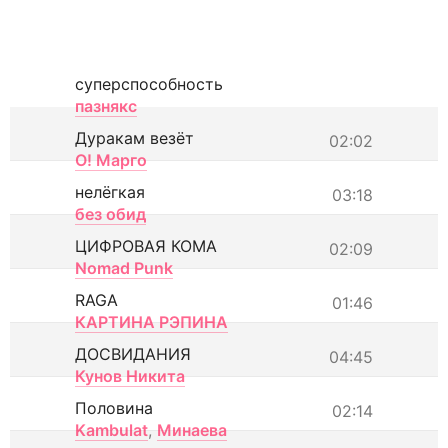
суперспособность
пазнякс
Дуракам везёт
02:02
О! Марго
нелёгкая
03:18
без обид
ЦИФРОВАЯ КОМА
02:09
Nomad Punk
RAGA
01:46
КАРТИНА РЭПИНА
ДОСВИДАНИЯ
04:45
Кунов Никита
Половина
02:14
Kambulat
,
Минаева