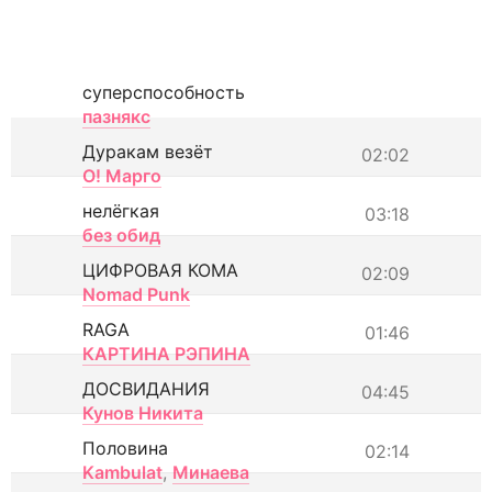
суперспособность
пазнякс
Дуракам везёт
02:02
О! Марго
нелёгкая
03:18
без обид
ЦИФРОВАЯ КОМА
02:09
Nomad Punk
RAGA
01:46
КАРТИНА РЭПИНА
ДОСВИДАНИЯ
04:45
Кунов Никита
Половина
02:14
Kambulat
,
Минаева