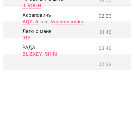
J. ROUH
Акраповичъ
02:23
AQYLA
feat
Voskresenskii
Лето с меня
01:46
IHY
РАДА
03:46
BLIZKEY
,
SHIRI
02:32