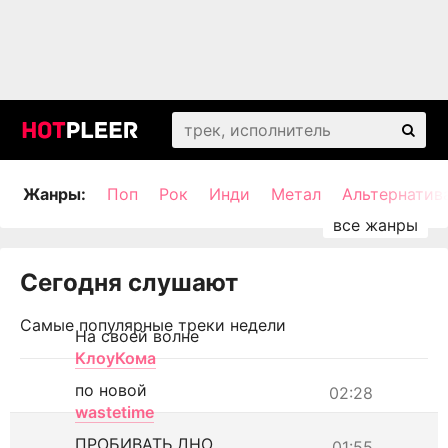
Жанры:
Поп
Рок
Инди
Метал
Альтернатив
Сегодня слушают
Самые популярные треки недели
На своей волне
КлоуКома
по новой
02:28
wastetime
ПРОБИВАТЬ ДНО
01:55