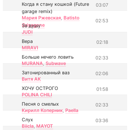
Когда я стану кошкой (Future
03:07
garage remix)
Мария Ржевская
,
Batisto
02:53
Grisagone
За душу
JUDI
Вера
02:18
MIRAVI
Больше нечего ловить
02:33
MURANA
,
Subwave
Затонированный ваз
02:06
Витя АК
ХОЧУ ОСТРОГО
01:58
POLINA CHILI
Песня о смелых
02:33
Кирилл Коперник
,
Paella
Слух
03:36
Biicla
,
MAYOT