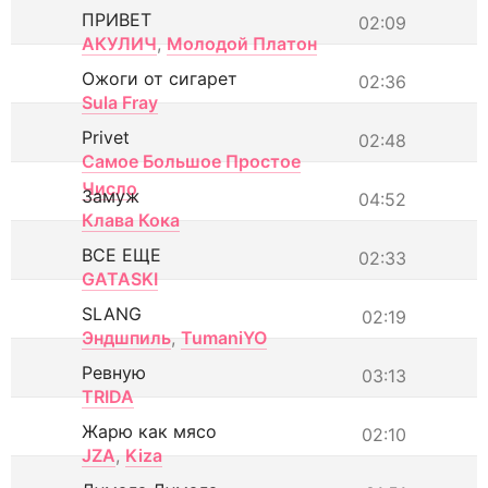
ПРИВЕТ
02:09
АКУЛИЧ
,
Молодой Платон
Ожоги от сигарет
02:36
Sula Fray
Privet
02:48
Самое Большое Простое
Число
Замуж
04:52
Клава Кока
ВСЕ ЕЩЕ
02:33
GATASKI
SLANG
02:19
Эндшпиль
,
TumaniYO
Ревную
03:13
TRIDA
Жарю как мясо
02:10
JZA
,
Kiza