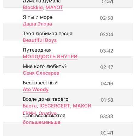
Думала Думала
01:51
Blockkid
,
MAYOT
Я ты и море
02:58
Даша Эпова
Твоя любимая песня
02:04
Beautiful Boys
Путеводная
03:42
МОЛОДОСТЬ ВНУТРИ
Мне кого любить?
02:47
Сеня Слесарев
Бессовестный
04:16
Ato Woody
Возле дома твоего
01:58
Баста
,
ICEGERGERT
,
МАКСИ
ГРИН
,
Onative
тебе все кажется
03:38
большеменьше
02:41