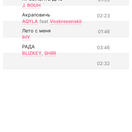
J. ROUH
Акраповичъ
02:23
AQYLA
feat
Voskresenskii
Лето с меня
01:46
IHY
РАДА
03:46
BLIZKEY
,
SHIRI
02:32