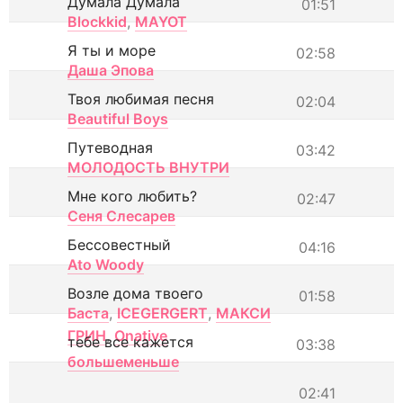
Думала Думала
01:51
Blockkid
,
MAYOT
Я ты и море
02:58
Даша Эпова
Твоя любимая песня
02:04
Beautiful Boys
Путеводная
03:42
МОЛОДОСТЬ ВНУТРИ
Мне кого любить?
02:47
Сеня Слесарев
Бессовестный
04:16
Ato Woody
Возле дома твоего
01:58
Баста
,
ICEGERGERT
,
МАКСИ
ГРИН
,
Onative
тебе все кажется
03:38
большеменьше
02:41