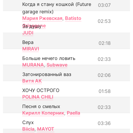
Когда я стану кошкой (Future
03:07
garage remix)
Мария Ржевская
,
Batisto
02:53
Grisagone
За душу
JUDI
Вера
02:18
MIRAVI
Больше нечего ловить
02:33
MURANA
,
Subwave
Затонированный ваз
02:06
Витя АК
ХОЧУ ОСТРОГО
01:58
POLINA CHILI
Песня о смелых
02:33
Кирилл Коперник
,
Paella
Слух
03:36
Biicla
,
MAYOT