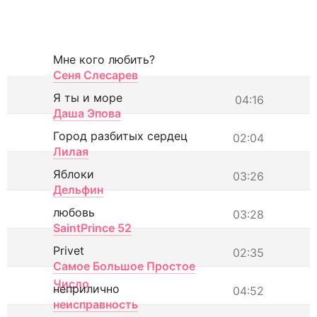
Мне кого любить?
Сеня Слесарев
Я ты и море
04:16
Даша Эпова
Город разбитых сердец
02:04
Лилая
Яблоки
03:26
Дельфин
любовь
03:28
SaintPrince 52
Privet
02:35
Самое Большое Простое
Число
неприлично
04:52
неисправность