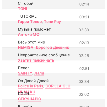
С тобой
02:14
TONI
TUTORIAL
03:21
Гарри Топор
,
Тони Раут
Музыка поможет
02:39
Антоха МС
Весь этот мир
02:13
NEMIGA
,
Дорогой Дневник
Непрочитанное сообщение
02:26
Хватит паясничать
Пепел
02:51
SAINTY
,
Лали
Оп Давай Давай
03:34
Police in Paris
,
GORILLA GLU
,
LIL NAKU
ПЭЙН
02:02
СЕКУШАРЮ
Вдвоём