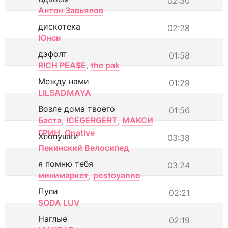
02:30
Антон Завьялов
дискотека
02:28
Юнсн
дэфолт
01:58
RICH PEA$E
,
the pak
Между нами
01:29
LILSADMAYA
Возле дома твоего
01:56
Баста
,
ICEGERGERT
,
МАКСИ
ГРИН
,
Onative
Хлопушки
03:38
Пекинский Велосипед
я помню тебя
03:24
минимаркет
,
postoyanno
Пули
02:21
SODA LUV
Наглые
02:19