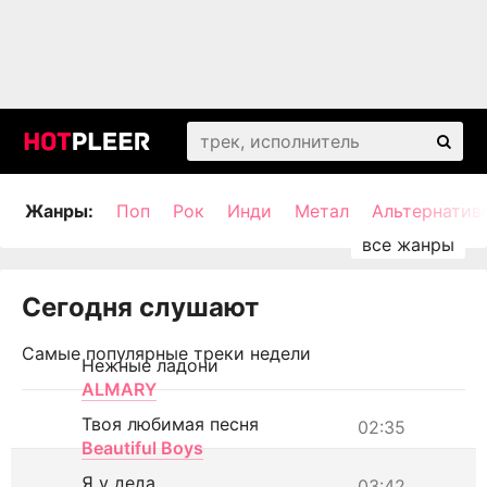
Жанры:
Поп
Рок
Инди
Метал
Альтернатив
Сегодня слушают
Самые популярные треки недели
Нежные ладони
ALMARY
Твоя любимая песня
02:35
Beautiful Boys
Я у деда
03:42