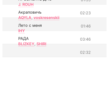
J. ROUH
Акраповичъ
02:23
AQYLA
,
voskresenskii
Лето с меня
01:46
IHY
РАДА
03:46
BLIZKEY
,
SHIRI
02:32