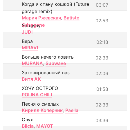
Когда я стану кошкой (Future
03:07
garage remix)
Мария Ржевская
,
Batisto
02:53
Grisagone
За душу
JUDI
Вера
02:18
MIRAVI
Больше нечего ловить
02:33
MURANA
,
Subwave
Затонированный ваз
02:06
Витя АК
ХОЧУ ОСТРОГО
01:58
POLINA CHILI
Песня о смелых
02:33
Кирилл Коперник
,
Paella
Слух
03:36
Biicla
,
MAYOT