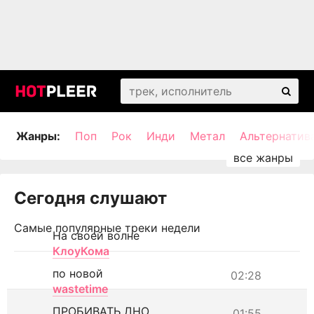
Жанры:
Поп
Рок
Инди
Метал
Альтернатив
Сегодня слушают
Самые популярные треки недели
На своей волне
КлоуКома
по новой
02:28
wastetime
ПРОБИВАТЬ ДНО
01:55