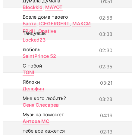
Думала Думала
01:51
Blockkid
,
MAYOT
Возле дома твоего
02:58
Баста
,
ICEGERGERT
,
МАКСИ
ГРИН
,
Onative
Танцуешь
03:38
Locked23
любовь
02:30
SaintPrince 52
С тобой
02:35
TONI
Яблоки
03:21
Дельфин
Мне кого любить?
03:28
Сеня Слесарев
Музыка поможет
04:16
Антоха МС
тебе все кажется
02:13