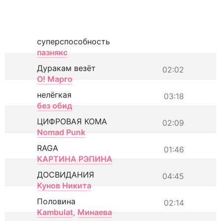
суперспособность
пазнякс
Дуракам везёт
02:02
О! Марго
нелёгкая
03:18
без обид
ЦИФРОВАЯ КОМА
02:09
Nomad Punk
RAGA
01:46
КАРТИНА РЭПИНА
ДОСВИДАНИЯ
04:45
Кунов Никита
Половина
02:14
Kambulat
,
Минаева