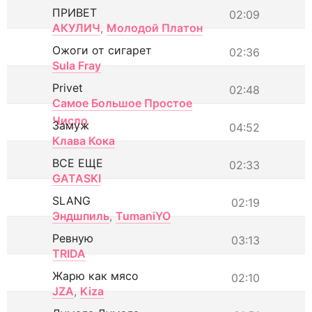
ПРИВЕТ
02:09
АКУЛИЧ
,
Молодой Платон
Ожоги от сигарет
02:36
Sula Fray
Privet
02:48
Самое Большое Простое
Число
Замуж
04:52
Клава Кока
ВСЕ ЕЩЕ
02:33
GATASKI
SLANG
02:19
Эндшпиль
,
TumaniYO
Ревную
03:13
TRIDA
Жарю как мясо
02:10
JZA
,
Kiza