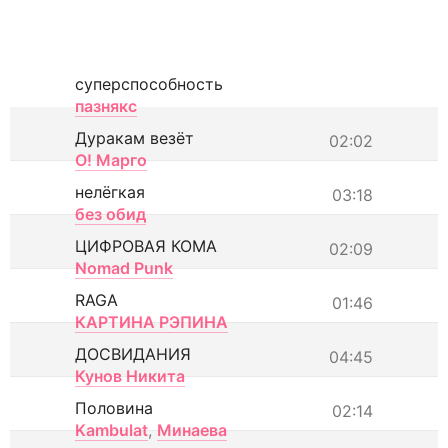
суперспособность
пазнякс
Дуракам везёт
02:02
О! Марго
нелёгкая
03:18
без обид
ЦИФРОВАЯ КОМА
02:09
Nomad Punk
RAGA
01:46
КАРТИНА РЭПИНА
ДОСВИДАНИЯ
04:45
Кунов Никита
Половина
02:14
Kambulat
,
Минаева