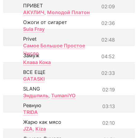
ПРИВЕТ
02:09
АКУЛИЧ
,
Молодой Платон
Ожоги от сигарет
02:36
Sula Fray
Privet
02:48
Самое Большое Простое
Число
Замуж
04:52
Клава Кока
ВСЕ ЕЩЕ
02:33
GATASKI
SLANG
02:19
Эндшпиль
,
TumaniYO
Ревную
03:13
TRIDA
Жарю как мясо
02:10
JZA
,
Kiza