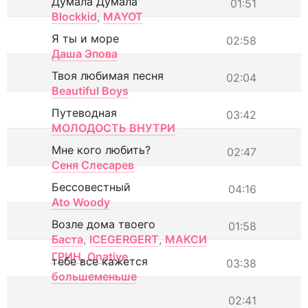
Думала Думала
01:51
Blockkid
,
MAYOT
Я ты и море
02:58
Даша Эпова
Твоя любимая песня
02:04
Beautiful Boys
Путеводная
03:42
МОЛОДОСТЬ ВНУТРИ
Мне кого любить?
02:47
Сеня Слесарев
Бессовестный
04:16
Ato Woody
Возле дома твоего
01:58
Баста
,
ICEGERGERT
,
МАКСИ
ГРИН
,
Onative
тебе все кажется
03:38
большеменьше
02:41