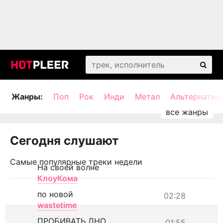
Жанры:
Поп
Рок
Инди
Метал
Альтернатив
Сегодня слушают
Самые популярные треки недели
На своей волне
КлоуКома
по новой
02:28
wastetime
ПРОБИВАТЬ ДНО
01:55