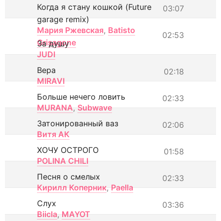
Когда я стану кошкой (Future
03:07
garage remix)
Мария Ржевская
,
Batisto
02:53
Grisagone
За душу
JUDI
Вера
02:18
MIRAVI
Больше нечего ловить
02:33
MURANA
,
Subwave
Затонированный ваз
02:06
Витя АК
ХОЧУ ОСТРОГО
01:58
POLINA CHILI
Песня о смелых
02:33
Кирилл Коперник
,
Paella
Слух
03:36
Biicla
,
MAYOT