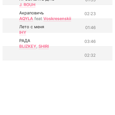
J. ROUH
Акраповичъ
02:23
AQYLA
feat
Voskresenskii
Лето с меня
01:46
IHY
РАДА
03:46
BLIZKEY
,
SHIRI
02:32