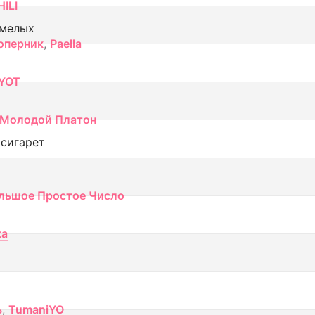
ILI
смелых
оперник
,
Paella
YOT
Молодой Платон
 сигарет
льшое Простое Число
ка
ь
,
TumaniYO