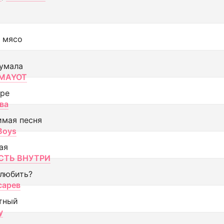
 мясо
умала
MAYOT
оре
ва
имая песня
 Boys
ая
ТЬ ВНУТРИ
 любить?
сарев
тный
y