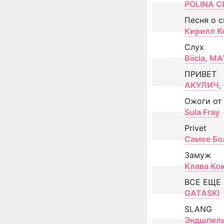
POLINA CH
Песня о 
Кирилл К
Слух
Biicla
,
MA
ПРИВЕТ
АКУЛИЧ
,
Ожоги от
Sula Fray
Privet
Самое Бо
Замуж
Клава Ко
ВСЕ ЕЩЕ
GATASKI
SLANG
Эндшпил