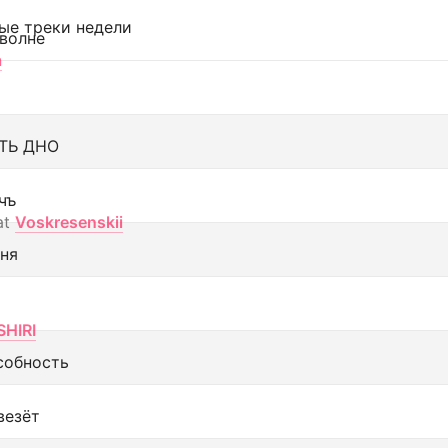
ые треки недели
 волне
а
ТЬ ДНО
чъ
at
Voskresenskii
еня
SHIRI
собность
везёт