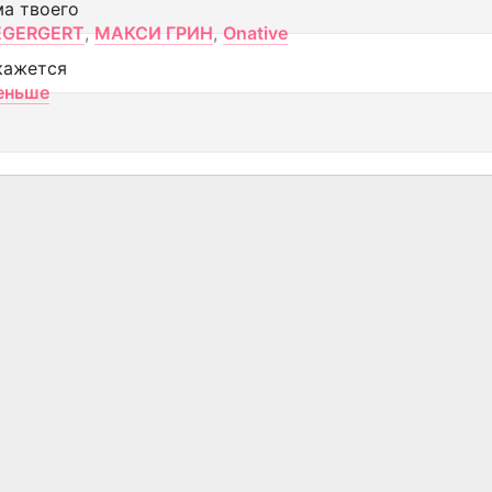
ма твоего
EGERGERT
,
МАКСИ ГРИН
,
Onative
кажется
еньше