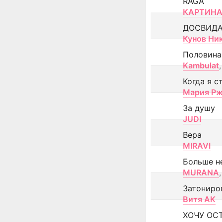
RAGA
КАРТИНА
ДОСВИД
Кунов Ни
Половина
Kambulat
,
Когда я с
Мария Рж
За душу
JUDI
Вера
MIRAVI
Больше н
MURANA
,
Затониро
Витя АК
ХОЧУ ОС