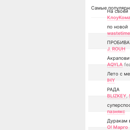
Самые популярн
На своей
КлоуКом
по новой
wastetime
ПРОБИВА
J. ROUH
Акрапови
AQYLA
fe
Лето с м
IHY
РАДА
BLIZKEY
,
суперспо
пазнякс
Дуракам 
О! Марго