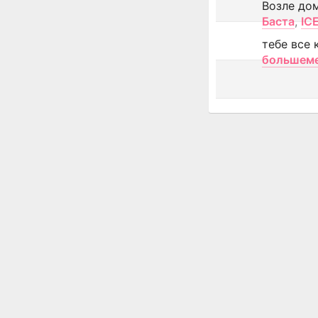
Возле до
Баста
,
IC
тебе все 
большем