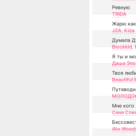
Ревную
TRIDA
Жарю как
JZA
,
Kiza
Думала Д
Blockkid
,
Я ты и м
Даша Эпо
Твоя люб
Beautiful
Путеводн
МОЛОДОС
Мне кого
Сеня Сле
Бессовес
Ato Wood