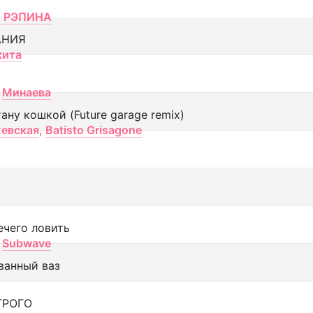
 РЭПИНА
АНИЯ
кита
Минаева
тану кошкой (Future garage remix)
евская
,
Batisto Grisagone
ечего ловить
Subwave
ванный ваз
ТРОГО