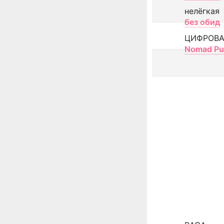
нелёгкая
без обид
ЦИФРОВА
Nomad Pu