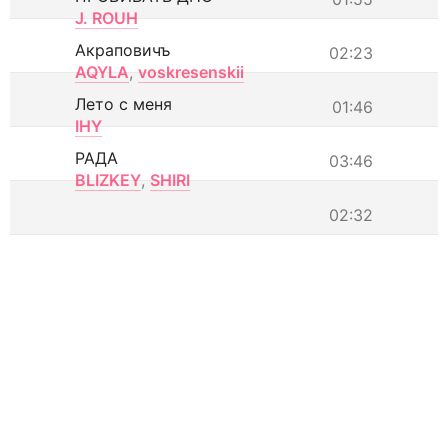
J. ROUH
Акраповичъ
02:23
AQYLA
,
voskresenskii
Лето с меня
01:46
IHY
РАДА
03:46
BLIZKEY
,
SHIRI
02:32