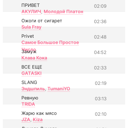
ПРИВЕТ
02:09
АКУЛИЧ
,
Молодой Платон
Ожоги от сигарет
02:36
Sula Fray
Privet
02:48
Самое Большое Простое
Число
Замуж
04:52
Клава Кока
ВСЕ ЕЩЕ
02:33
GATASKI
SLANG
02:19
Эндшпиль
,
TumaniYO
Ревную
03:13
TRIDA
Жарю как мясо
02:10
JZA
,
Kiza