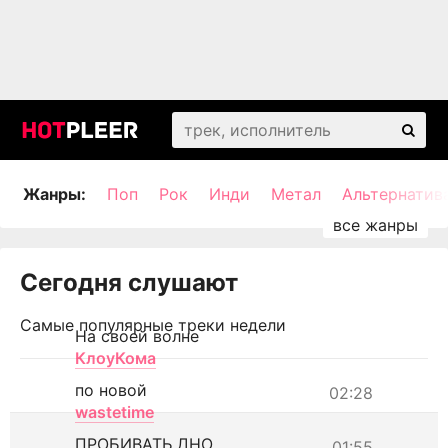
Жанры:
Поп
Рок
Инди
Метал
Альтернатив
Сегодня слушают
Самые популярные треки недели
На своей волне
КлоуКома
по новой
02:28
wastetime
ПРОБИВАТЬ ДНО
01:55