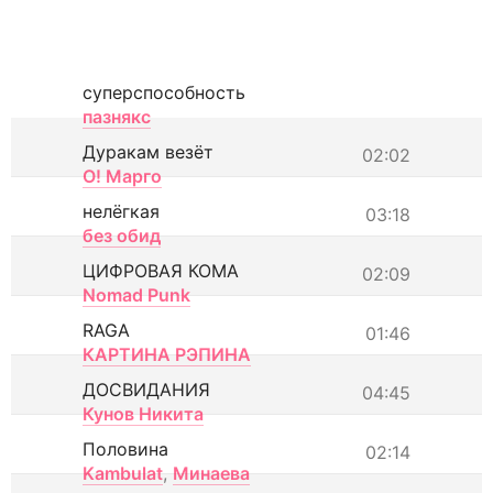
суперспособность
пазнякс
Дуракам везёт
02:02
О! Марго
нелёгкая
03:18
без обид
ЦИФРОВАЯ КОМА
02:09
Nomad Punk
RAGA
01:46
КАРТИНА РЭПИНА
ДОСВИДАНИЯ
04:45
Кунов Никита
Половина
02:14
Kambulat
,
Минаева