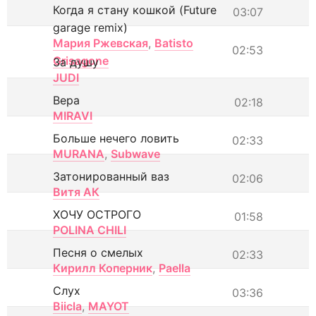
Когда я стану кошкой (Future
03:07
garage remix)
Мария Ржевская
,
Batisto
02:53
Grisagone
За душу
JUDI
Вера
02:18
MIRAVI
Больше нечего ловить
02:33
MURANA
,
Subwave
Затонированный ваз
02:06
Витя АК
ХОЧУ ОСТРОГО
01:58
POLINA CHILI
Песня о смелых
02:33
Кирилл Коперник
,
Paella
Слух
03:36
Biicla
,
MAYOT