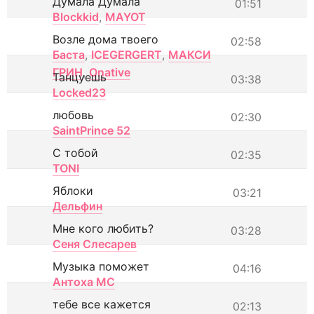
Думала Думала
01:51
Blockkid
,
MAYOT
Возле дома твоего
02:58
Баста
,
ICEGERGERT
,
МАКСИ
ГРИН
,
Onative
Танцуешь
03:38
Locked23
любовь
02:30
SaintPrince 52
С тобой
02:35
TONI
Яблоки
03:21
Дельфин
Мне кого любить?
03:28
Сеня Слесарев
Музыка поможет
04:16
Антоха МС
тебе все кажется
02:13