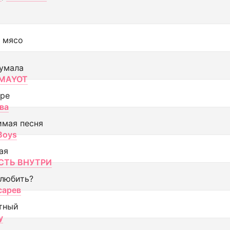
 мясо
умала
MAYOT
оре
ва
имая песня
 Boys
ая
ТЬ ВНУТРИ
 любить?
сарев
тный
y