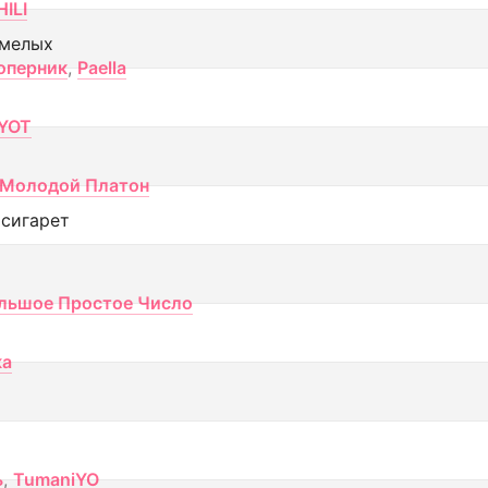
ILI
смелых
оперник
,
Paella
YOT
Молодой Платон
 сигарет
льшое Простое Число
ка
ь
,
TumaniYO