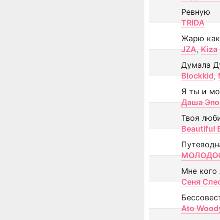
Ревную
TRIDA
Жарю как
JZA
,
Kiza
Думала Д
Blockkid
,
Я ты и м
Даша Эпо
Твоя люб
Beautiful
Путеводн
МОЛОДОС
Мне кого
Сеня Сле
Бессовес
Ato Wood