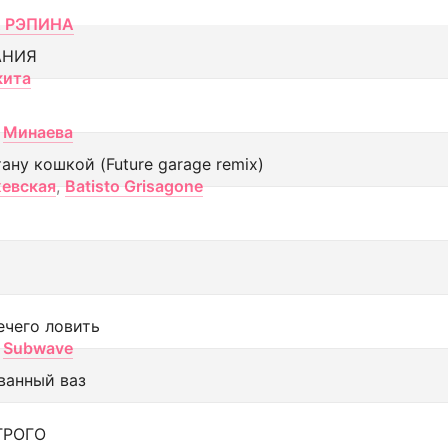
 РЭПИНА
АНИЯ
кита
Минаева
тану кошкой (Future garage remix)
евская
,
Batisto Grisagone
ечего ловить
Subwave
ванный ваз
ТРОГО