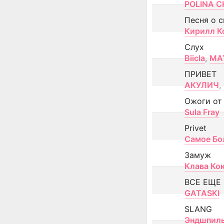
POLINA CH
Песня о 
Кирилл К
Слух
Biicla
,
MA
ПРИВЕТ
АКУЛИЧ
,
Ожоги от
Sula Fray
Privet
Самое Бо
Замуж
Клава Ко
ВСЕ ЕЩЕ
GATASKI
SLANG
Эндшпил