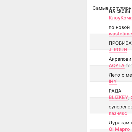
Самые популярн
На своей
КлоуКом
по новой
wastetime
ПРОБИВА
J. ROUH
Акрапови
AQYLA
fe
Лето с м
IHY
РАДА
BLIZKEY
,
суперспо
пазнякс
Дуракам 
О! Марго