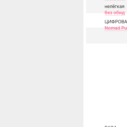
нелёгкая
без обид
ЦИФРОВА
Nomad Pu