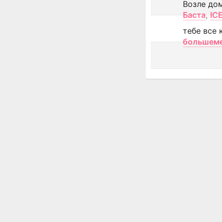
Возле до
Баста
,
IC
тебе все 
большем