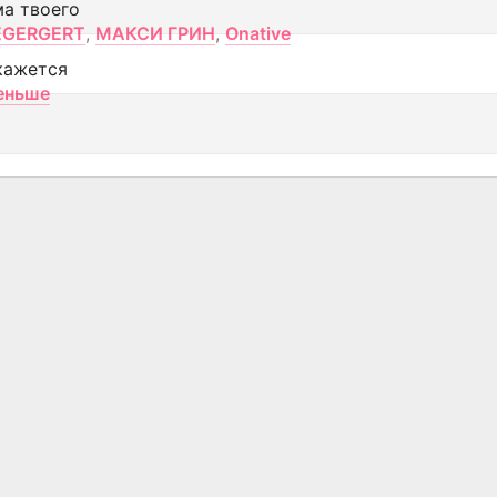
ма твоего
EGERGERT
,
МАКСИ ГРИН
,
Onative
кажется
еньше