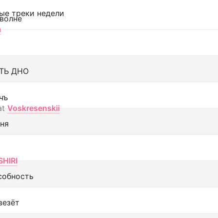
ые треки недели
 волне
а
ТЬ ДНО
чъ
at
Voskresenskii
еня
SHIRI
собность
везёт