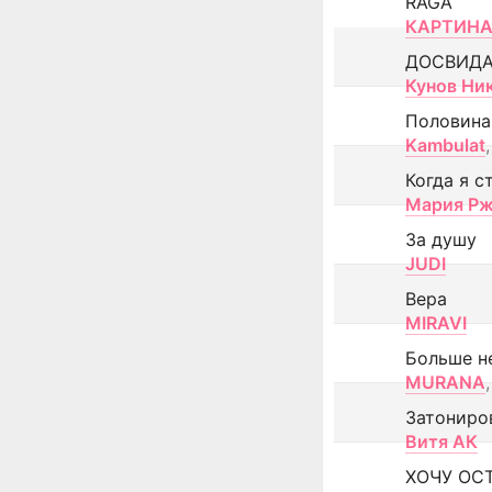
RAGA
КАРТИНА
ДОСВИД
Кунов Ни
Половина
Kambulat
,
Когда я с
Мария Рж
За душу
JUDI
Вера
MIRAVI
Больше н
MURANA
,
Затониро
Витя АК
ХОЧУ ОС