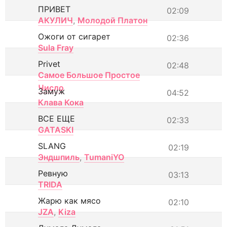
ПРИВЕТ
02:09
АКУЛИЧ
,
Молодой Платон
Ожоги от сигарет
02:36
Sula Fray
Privet
02:48
Самое Большое Простое
Число
Замуж
04:52
Клава Кока
ВСЕ ЕЩЕ
02:33
GATASKI
SLANG
02:19
Эндшпиль
,
TumaniYO
Ревную
03:13
TRIDA
Жарю как мясо
02:10
JZA
,
Kiza