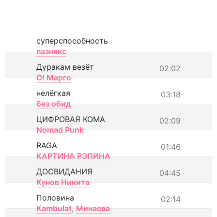
суперспособность
пазнякс
Дуракам везёт
02:02
О! Марго
нелёгкая
03:18
без обид
ЦИФРОВАЯ КОМА
02:09
Nomad Punk
RAGA
01:46
КАРТИНА РЭПИНА
ДОСВИДАНИЯ
04:45
Кунов Никита
Половина
02:14
Kambulat
,
Минаева