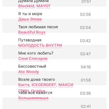
Думала Думала
01:51
Blockkid
,
MAYOT
Я ты и море
02:58
Даша Эпова
Твоя любимая песня
02:04
Beautiful Boys
Путеводная
03:42
МОЛОДОСТЬ ВНУТРИ
Мне кого любить?
02:47
Сеня Слесарев
Бессовестный
04:16
Ato Woody
Возле дома твоего
01:58
Баста
,
ICEGERGERT
,
МАКСИ
ГРИН
,
Onative
тебе все кажется
03:38
большеменьше
02:41