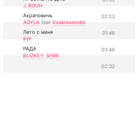
J. ROUH
Акраповичъ
02:23
AQYLA
feat
Voskresenskii
Лето с меня
01:46
IHY
РАДА
03:46
BLIZKEY
,
SHIRI
02:32