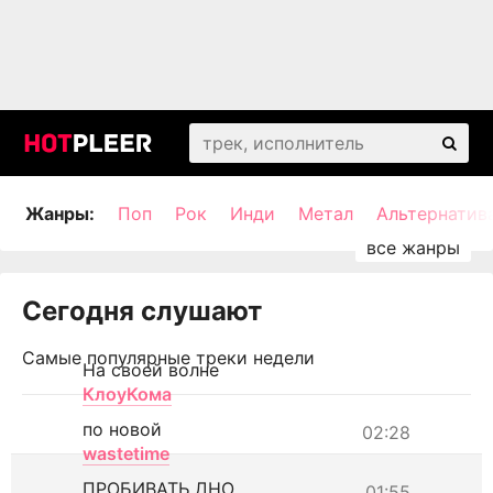
Жанры:
Поп
Рок
Инди
Метал
Альтернатив
Сегодня слушают
Самые популярные треки недели
На своей волне
КлоуКома
по новой
02:28
wastetime
ПРОБИВАТЬ ДНО
01:55