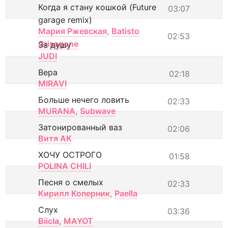
Когда я стану кошкой (Future
03:07
garage remix)
Мария Ржевская
,
Batisto
02:53
Grisagone
За душу
JUDI
Вера
02:18
MIRAVI
Больше нечего ловить
02:33
MURANA
,
Subwave
Затонированный ваз
02:06
Витя АК
ХОЧУ ОСТРОГО
01:58
POLINA CHILI
Песня о смелых
02:33
Кирилл Коперник
,
Paella
Слух
03:36
Biicla
,
MAYOT