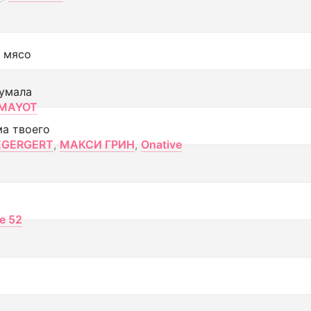
 мясо
умала
MAYOT
ма твоего
EGERGERT
,
МАКСИ ГРИН
,
Onative
ce 52