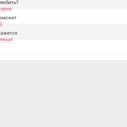
 любить?
сарев
оможет
МС
кажется
еньше