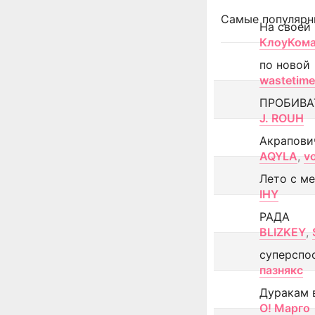
Самые популярн
На своей
КлоуКом
по новой
wastetime
ПРОБИВА
J. ROUH
Акрапови
AQYLA
,
v
Лето с м
IHY
РАДА
BLIZKEY
,
суперспо
пазнякс
Дуракам 
О! Марго