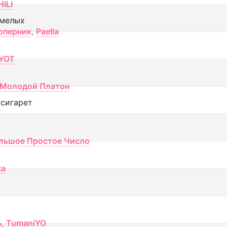
ILI
смелых
оперник
,
Paella
YOT
Молодой Платон
 сигарет
льшое Простое Число
ка
ь
,
TumaniYO