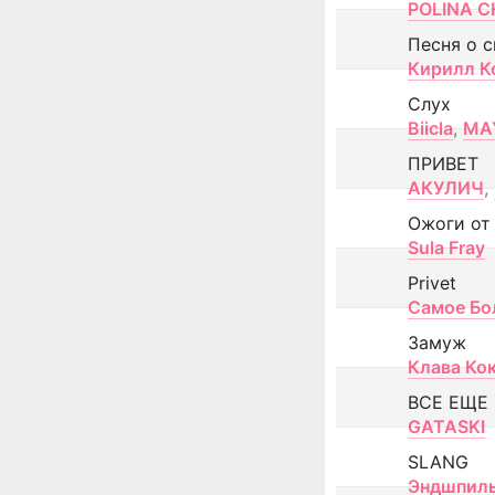
POLINA CH
Песня о 
Кирилл К
Слух
Biicla
,
MA
ПРИВЕТ
АКУЛИЧ
,
Ожоги от
Sula Fray
Privet
Самое Бо
Замуж
Клава Ко
ВСЕ ЕЩЕ
GATASKI
SLANG
Эндшпил