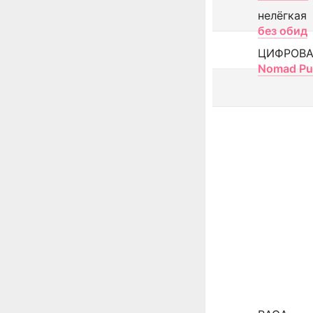
нелёгкая
без обид
ЦИФРОВА
Nomad Pu