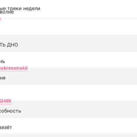
ые треки недели
 волне
а
ТЬ ДНО
чъ
oskresenskii
еня
SHIRI
собность
везёт