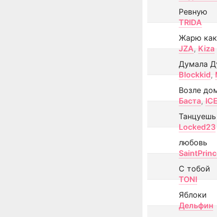
Ревную
TRIDA
Жарю как
JZA
,
Kiza
Думала Д
Blockkid
,
Возле до
Баста
,
IC
Танцуешь
Locked23
любовь
SaintPrin
С тобой
TONI
Яблоки
Дельфин