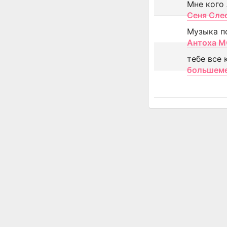
Мне кого
Сеня Сле
Музыка п
Антоха 
тебе все 
большем