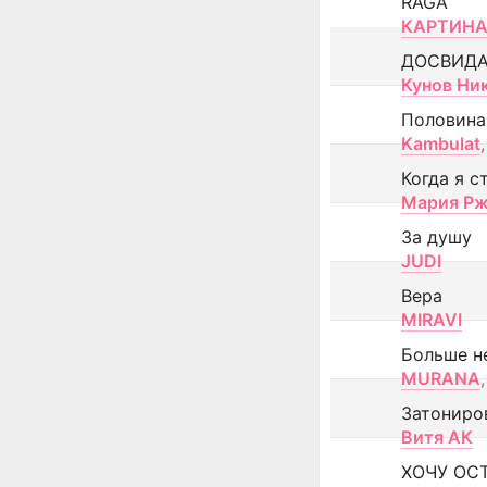
RAGA
КАРТИНА
ДОСВИД
Кунов Ни
Половина
Kambulat
,
Когда я с
Мария Рж
За душу
JUDI
Вера
MIRAVI
Больше н
MURANA
,
Затониро
Витя АК
ХОЧУ ОС