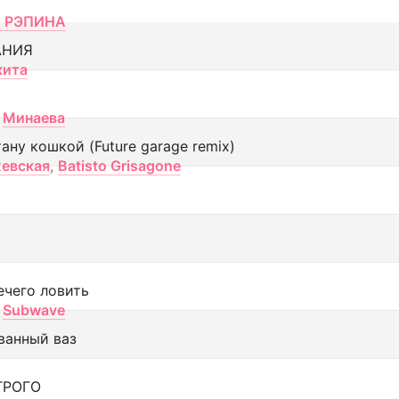
 РЭПИНА
АНИЯ
кита
Минаева
тану кошкой (Future garage remix)
евская
,
Batisto Grisagone
ечего ловить
Subwave
ванный ваз
ТРОГО