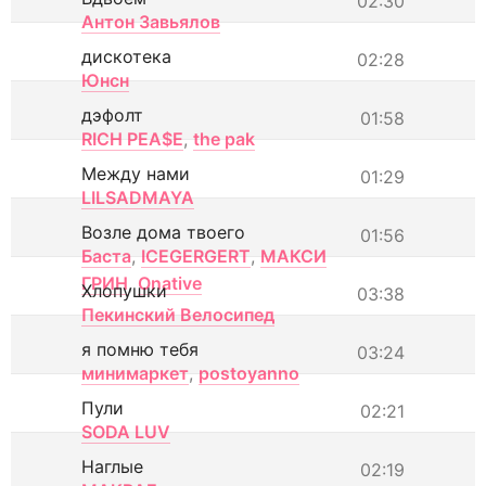
02:30
Антон Завьялов
дискотека
02:28
Юнсн
дэфолт
01:58
RICH PEA$E
,
the pak
Между нами
01:29
LILSADMAYA
Возле дома твоего
01:56
Баста
,
ICEGERGERT
,
МАКСИ
ГРИН
,
Onative
Хлопушки
03:38
Пекинский Велосипед
я помню тебя
03:24
минимаркет
,
postoyanno
Пули
02:21
SODA LUV
Наглые
02:19