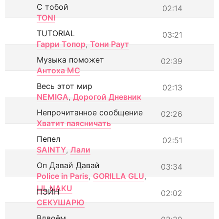
С тобой
02:14
TONI
TUTORIAL
03:21
Гарри Топор
,
Тони Раут
Музыка поможет
02:39
Антоха МС
Весь этот мир
02:13
NEMIGA
,
Дорогой Дневник
Непрочитанное сообщение
02:26
Хватит паясничать
Пепел
02:51
SAINTY
,
Лали
Оп Давай Давай
03:34
Police in Paris
,
GORILLA GLU
,
LIL NAKU
ПЭЙН
02:02
СЕКУШАРЮ
Вдвоём