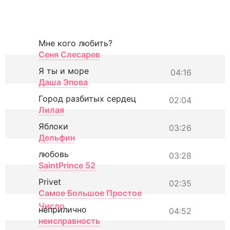
Мне кого любить?
Сеня Слесарев
Я ты и море
04:16
Даша Эпова
Город разбитых сердец
02:04
Лилая
Яблоки
03:26
Дельфин
любовь
03:28
SaintPrince 52
Privet
02:35
Самое Большое Простое
Число
неприлично
04:52
неисправность