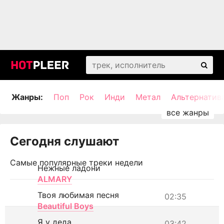
Жанры:
Поп
Рок
Инди
Метал
Альтернатив
Сегодня слушают
Самые популярные треки недели
Нежные ладони
ALMARY
Твоя любимая песня
02:35
Beautiful Boys
Я у деда
03:42