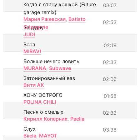
Когда я стану кошкой (Future
03:07
garage remix)
Мария Ржевская
,
Batisto
02:53
Grisagone
За душу
JUDI
Вера
02:18
MIRAVI
Больше нечего ловить
02:33
MURANA
,
Subwave
Затонированный ваз
02:06
Витя АК
ХОЧУ ОСТРОГО
01:58
POLINA CHILI
Песня о смелых
02:33
Кирилл Коперник
,
Paella
Слух
03:36
Biicla
,
MAYOT