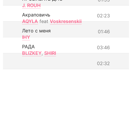
J. ROUH
Акраповичъ
02:23
AQYLA
feat
Voskresenskii
Лето с меня
01:46
IHY
РАДА
03:46
BLIZKEY
,
SHIRI
02:32