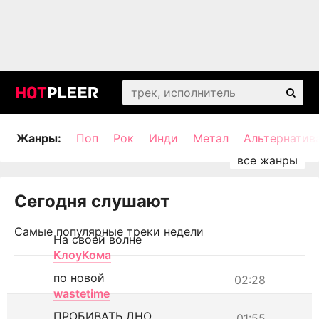
Жанры:
Поп
Рок
Инди
Метал
Альтернатив
Сегодня слушают
Самые популярные треки недели
На своей волне
КлоуКома
по новой
02:28
wastetime
ПРОБИВАТЬ ДНО
01:55