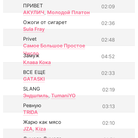
ПРИВЕТ
02:09
АКУЛИЧ
,
Молодой Платон
Ожоги от сигарет
02:36
Sula Fray
Privet
02:48
Самое Большое Простое
Число
Замуж
04:52
Клава Кока
ВСЕ ЕЩЕ
02:33
GATASKI
SLANG
02:19
Эндшпиль
,
TumaniYO
Ревную
03:13
TRIDA
Жарю как мясо
02:10
JZA
,
Kiza