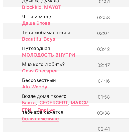
Думала Думала
01:51
Blockkid
,
MAYOT
Я ты и море
02:58
Даша Эпова
Твоя любимая песня
02:04
Beautiful Boys
Путеводная
03:42
МОЛОДОСТЬ ВНУТРИ
Мне кого любить?
02:47
Сеня Слесарев
Бессовестный
04:16
Ato Woody
Возле дома твоего
01:58
Баста
,
ICEGERGERT
,
МАКСИ
ГРИН
,
Onative
тебе все кажется
03:38
большеменьше
02:41