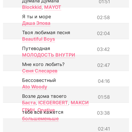
Думала Думала
01:51
Blockkid
,
MAYOT
Я ты и море
02:58
Даша Эпова
Твоя любимая песня
02:04
Beautiful Boys
Путеводная
03:42
МОЛОДОСТЬ ВНУТРИ
Мне кого любить?
02:47
Сеня Слесарев
Бессовестный
04:16
Ato Woody
Возле дома твоего
01:58
Баста
,
ICEGERGERT
,
МАКСИ
ГРИН
,
Onative
тебе все кажется
03:38
большеменьше
02:41