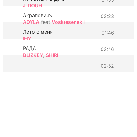
J. ROUH
Акраповичъ
02:23
AQYLA
feat
Voskresenskii
Лето с меня
01:46
IHY
РАДА
03:46
BLIZKEY
,
SHIRI
02:32