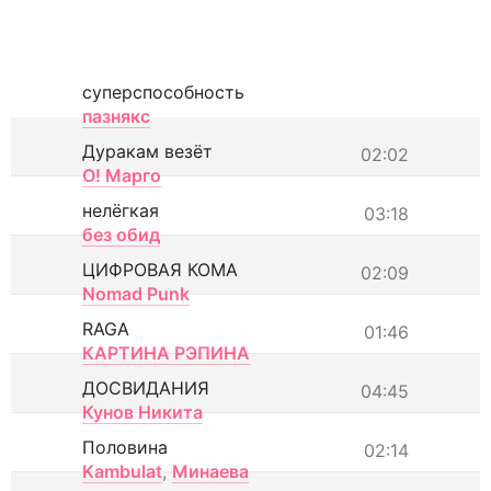
суперспособность
пазнякс
Дуракам везёт
02:02
О! Марго
нелёгкая
03:18
без обид
ЦИФРОВАЯ КОМА
02:09
Nomad Punk
RAGA
01:46
КАРТИНА РЭПИНА
ДОСВИДАНИЯ
04:45
Кунов Никита
Половина
02:14
Kambulat
,
Минаева