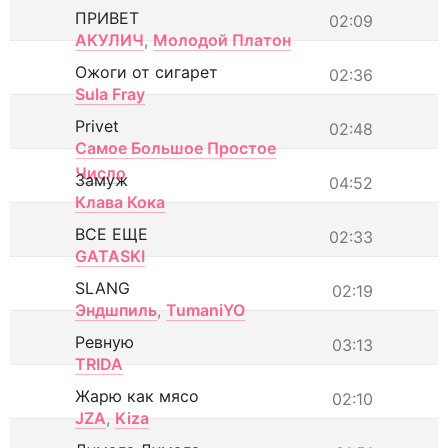
ПРИВЕТ
02:09
АКУЛИЧ
,
Молодой Платон
Ожоги от сигарет
02:36
Sula Fray
Privet
02:48
Самое Большое Простое
Число
Замуж
04:52
Клава Кока
ВСЕ ЕЩЕ
02:33
GATASKI
SLANG
02:19
Эндшпиль
,
TumaniYO
Ревную
03:13
TRIDA
Жарю как мясо
02:10
JZA
,
Kiza