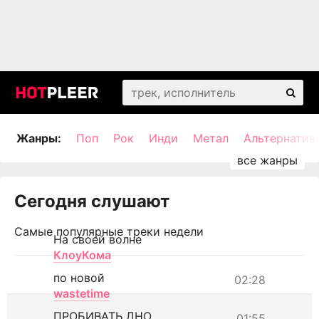
Жанры:
Поп
Рок
Инди
Метал
Альтернатив
Сегодня слушают
Самые популярные треки недели
На своей волне
КлоуКома
по новой
02:28
wastetime
ПРОБИВАТЬ ДНО
01:55