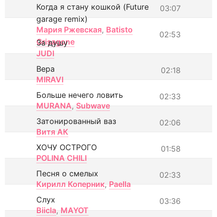
Когда я стану кошкой (Future
03:07
garage remix)
Мария Ржевская
,
Batisto
02:53
Grisagone
За душу
JUDI
Вера
02:18
MIRAVI
Больше нечего ловить
02:33
MURANA
,
Subwave
Затонированный ваз
02:06
Витя АК
ХОЧУ ОСТРОГО
01:58
POLINA CHILI
Песня о смелых
02:33
Кирилл Коперник
,
Paella
Слух
03:36
Biicla
,
MAYOT