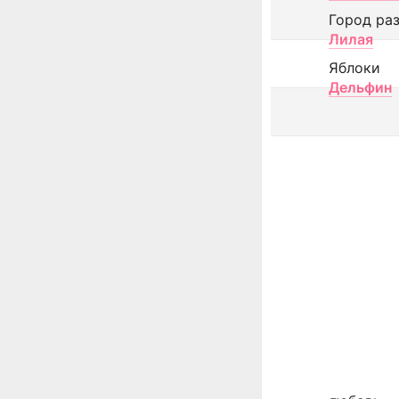
Город ра
Лилая
Яблоки
Дельфин