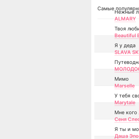
Самые популярн
Нежные л
ALMARY
Твоя люб
Beautiful
Я у деда
SLAVA SK
Путеводн
МОЛОДОС
Мимо
Marselle
У тебя св
Marytale
Мне кого
Сеня Сле
Я ты и м
Даша Эпо