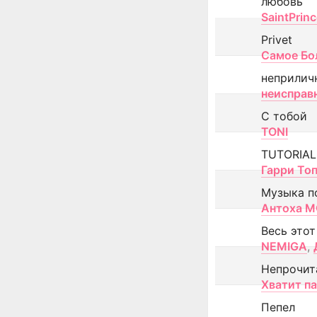
любовь
SaintPrin
Privet
Самое Бо
неприлич
неисправ
С тобой
TONI
TUTORIAL
Гарри То
Музыка п
Антоха 
Весь этот
NEMIGA
,
Непрочит
Хватит п
Пепел