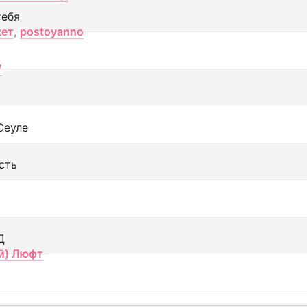
тебя
кет
,
postoyanno
V
Сеуле
сть
Д
й) Люфт