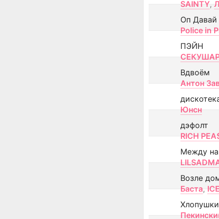
SAINTY
,
Оп Давай
Police in P
ПЭЙН
СЕКУША
Вдвоём
Антон За
дискотек
Юнсн
дэфолт
RICH PEA
Между н
LILSADM
Возле до
Баста
,
IC
Хлопушки
Пекински