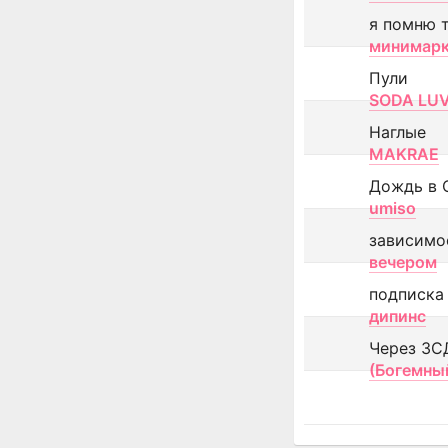
я помню 
минимар
Пули
SODA LU
Наглые
MAKRAE
Дождь в 
umiso
зависимо
вечером
подписка
дипинс
Через ЗС
(Богемны