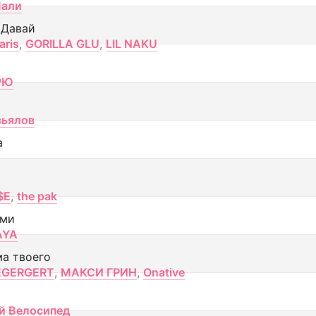
Лали
 Давай
aris
,
GORILLA GLU
,
LIL NAKU
РЮ
вьялов
а
$E
,
the pak
ами
AYA
ма твоего
EGERGERT
,
МАКСИ ГРИН
,
Onative
й Велосипед