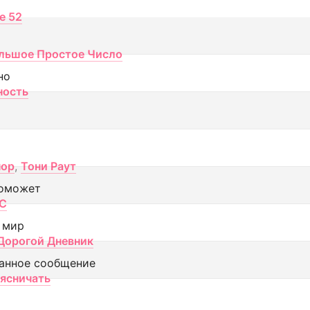
ce 52
льшое Простое Число
но
ность
пор
,
Тони Раут
оможет
МС
 мир
Дорогой Дневник
анное сообщение
аясничать