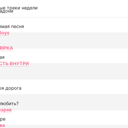
ые треки недели
адони
имая песня
 Boys
RIPKA
ая
ТЬ ВНУТРИ
оя дорога
 любить?
сарев
оре
ва