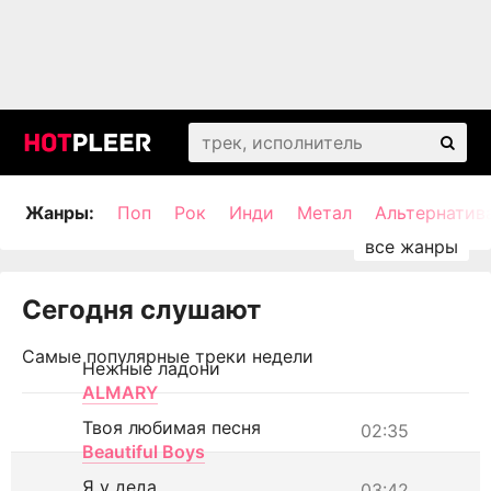
Жанры:
Поп
Рок
Инди
Метал
Альтернатив
Сегодня слушают
Самые популярные треки недели
Нежные ладони
ALMARY
Твоя любимая песня
02:35
Beautiful Boys
Я у деда
03:42