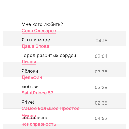
Мне кого любить?
Сеня Слесарев
Я ты и море
04:16
Даша Эпова
Город разбитых сердец
02:04
Лилая
Яблоки
03:26
Дельфин
любовь
03:28
SaintPrince 52
Privet
02:35
Самое Большое Простое
Число
неприлично
04:52
неисправность