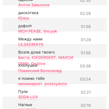
02:30
Антон Завьялов
дискотека
02:28
Юнсн
дэфолт
01:58
RICH PEA$E
,
the pak
Между нами
01:29
LILSADMAYA
Возле дома твоего
01:56
Баста
,
ICEGERGERT
,
МАКСИ
ГРИН
,
Onative
Хлопушки
03:38
Пекинский Велосипед
я помню тебя
03:24
минимаркет
,
postoyanno
Пули
02:21
SODA LUV
Наглые
02:19