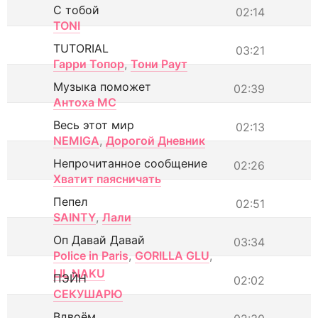
С тобой
02:14
TONI
TUTORIAL
03:21
Гарри Топор
,
Тони Раут
Музыка поможет
02:39
Антоха МС
Весь этот мир
02:13
NEMIGA
,
Дорогой Дневник
Непрочитанное сообщение
02:26
Хватит паясничать
Пепел
02:51
SAINTY
,
Лали
Оп Давай Давай
03:34
Police in Paris
,
GORILLA GLU
,
LIL NAKU
ПЭЙН
02:02
СЕКУШАРЮ
Вдвоём