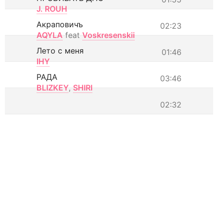
J. ROUH
Акраповичъ
02:23
AQYLA
feat
Voskresenskii
Лето с меня
01:46
IHY
РАДА
03:46
BLIZKEY
,
SHIRI
02:32