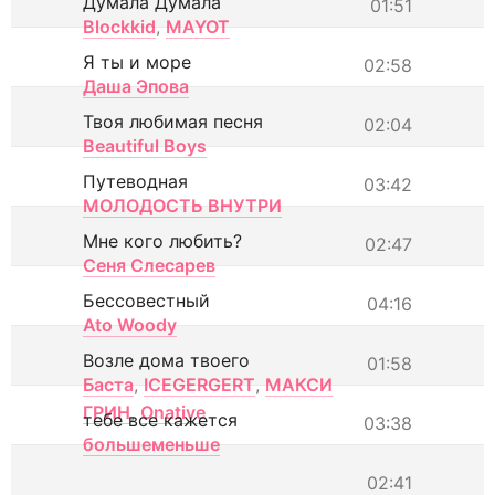
Думала Думала
01:51
Blockkid
,
MAYOT
Я ты и море
02:58
Даша Эпова
Твоя любимая песня
02:04
Beautiful Boys
Путеводная
03:42
МОЛОДОСТЬ ВНУТРИ
Мне кого любить?
02:47
Сеня Слесарев
Бессовестный
04:16
Ato Woody
Возле дома твоего
01:58
Баста
,
ICEGERGERT
,
МАКСИ
ГРИН
,
Onative
тебе все кажется
03:38
большеменьше
02:41