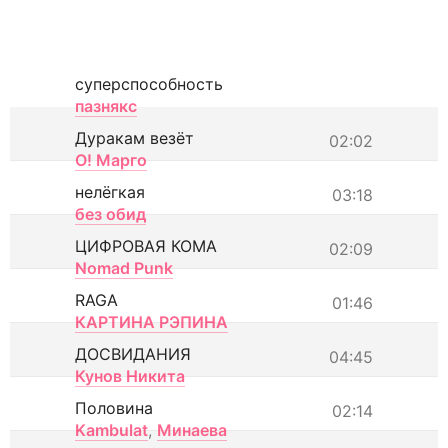
суперспособность
пазнякс
Дуракам везёт
02:02
О! Марго
нелёгкая
03:18
без обид
ЦИФРОВАЯ КОМА
02:09
Nomad Punk
RAGA
01:46
КАРТИНА РЭПИНА
ДОСВИДАНИЯ
04:45
Кунов Никита
Половина
02:14
Kambulat
,
Минаева