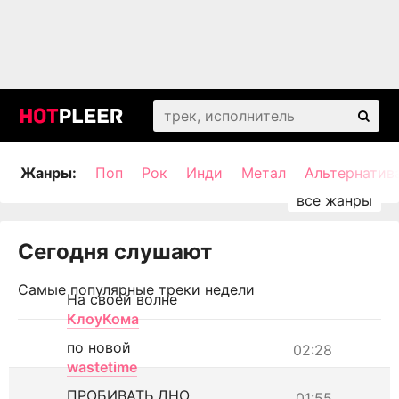
Жанры:
Поп
Рок
Инди
Метал
Альтернатив
Сегодня слушают
Самые популярные треки недели
На своей волне
КлоуКома
по новой
02:28
wastetime
ПРОБИВАТЬ ДНО
01:55