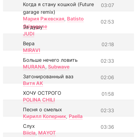
Когда я стану кошкой (Future
03:07
garage remix)
Мария Ржевская
,
Batisto
02:53
Grisagone
За душу
JUDI
Вера
02:18
MIRAVI
Больше нечего ловить
02:33
MURANA
,
Subwave
Затонированный ваз
02:06
Витя АК
ХОЧУ ОСТРОГО
01:58
POLINA CHILI
Песня о смелых
02:33
Кирилл Коперник
,
Paella
Слух
03:36
Biicla
,
MAYOT