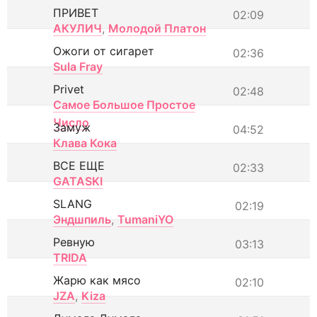
ПРИВЕТ
02:09
АКУЛИЧ
,
Молодой Платон
Ожоги от сигарет
02:36
Sula Fray
Privet
02:48
Самое Большое Простое
Число
Замуж
04:52
Клава Кока
ВСЕ ЕЩЕ
02:33
GATASKI
SLANG
02:19
Эндшпиль
,
TumaniYO
Ревную
03:13
TRIDA
Жарю как мясо
02:10
JZA
,
Kiza