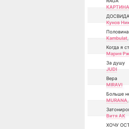
RAGA
КАРТИНА
ДОСВИД
Кунов Ни
Половина
Kambulat
,
Когда я с
Мария Рж
За душу
JUDI
Вера
MIRAVI
Больше н
MURANA
,
Затониро
Витя АК
ХОЧУ ОС