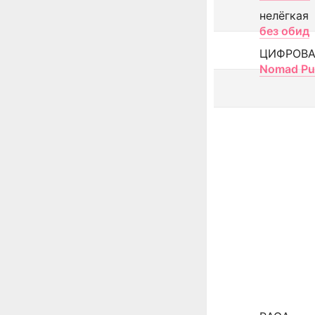
нелёгкая
без обид
ЦИФРОВА
Nomad Pu