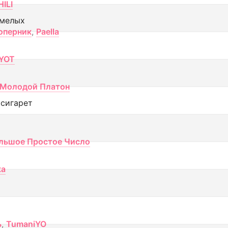
ILI
смелых
оперник
,
Paella
YOT
Молодой Платон
 сигарет
льшое Простое Число
ка
ь
,
TumaniYO