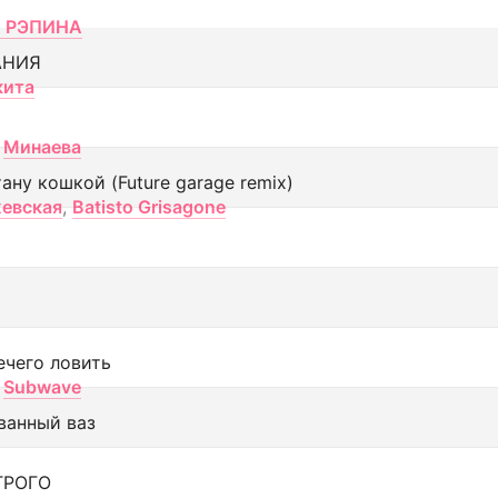
 РЭПИНА
АНИЯ
кита
Минаева
тану кошкой (Future garage remix)
евская
,
Batisto Grisagone
ечего ловить
Subwave
ванный ваз
ТРОГО