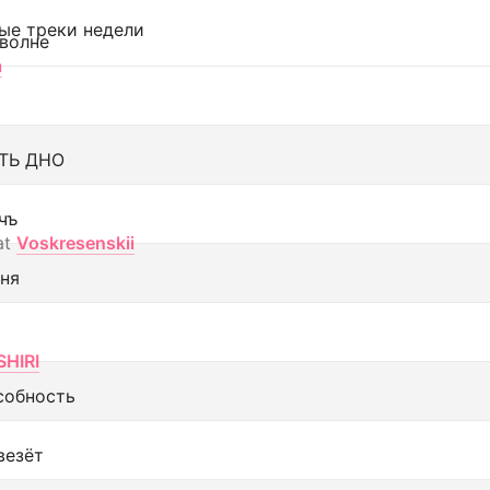
ые треки недели
 волне
а
ТЬ ДНО
чъ
at
Voskresenskii
еня
SHIRI
собность
везёт