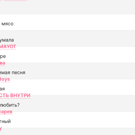
 мясо
умала
MAYOT
оре
ва
имая песня
 Boys
ая
ТЬ ВНУТРИ
 любить?
сарев
тный
y