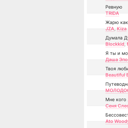
Ревную
TRIDA
Жарю как
JZA
,
Kiza
Думала Д
Blockkid
,
Я ты и м
Даша Эпо
Твоя люб
Beautiful
Путеводн
МОЛОДОС
Мне кого
Сеня Сле
Бессовес
Ato Wood