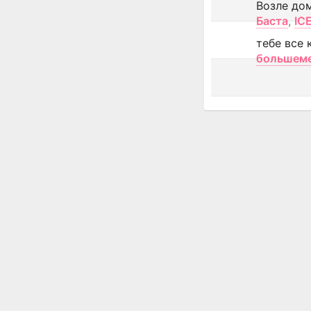
Возле до
Баста
,
IC
тебе все 
большем