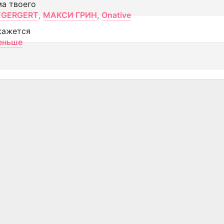
ма твоего
EGERGERT
,
МАКСИ ГРИН
,
Onative
кажется
еньше