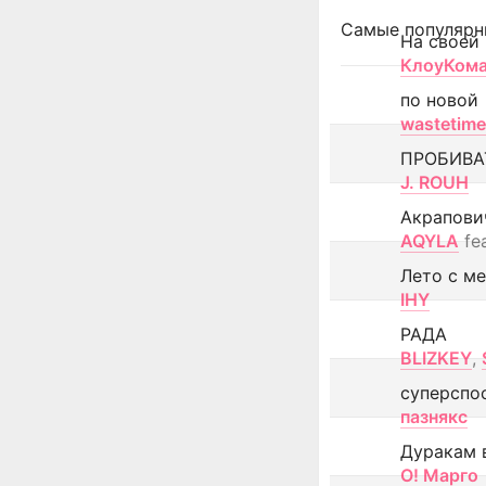
Самые популярн
На своей
КлоуКом
по новой
wastetime
ПРОБИВА
J. ROUH
Акрапови
AQYLA
fe
Лето с м
IHY
РАДА
BLIZKEY
,
суперспо
пазнякс
Дуракам 
О! Марго