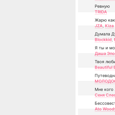
Ревную
TRIDA
Жарю как
JZA
,
Kiza
Думала Д
Blockkid
,
Я ты и м
Даша Эпо
Твоя люб
Beautiful
Путеводн
МОЛОДОС
Мне кого
Сеня Сле
Бессовес
Ato Wood