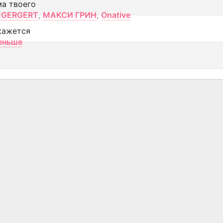
ма твоего
EGERGERT
,
МАКСИ ГРИН
,
Onative
кажется
еньше