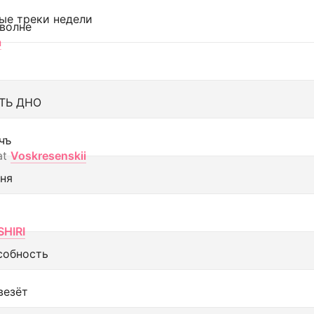
ые треки недели
 волне
а
ТЬ ДНО
чъ
at
Voskresenskii
еня
SHIRI
собность
везёт