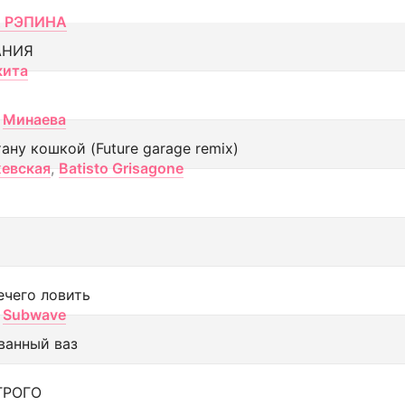
 РЭПИНА
АНИЯ
кита
Минаева
тану кошкой (Future garage remix)
евская
,
Batisto Grisagone
ечего ловить
Subwave
ванный ваз
ТРОГО