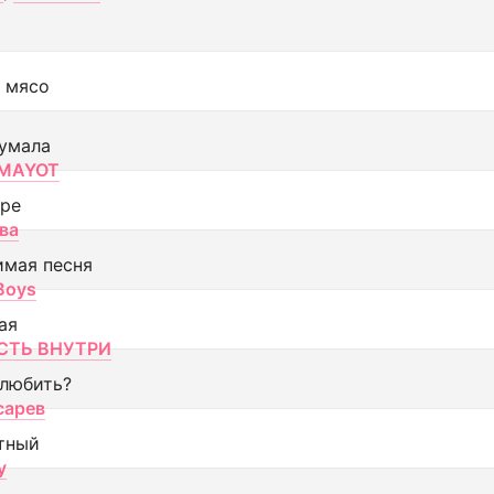
 мясо
умала
MAYOT
оре
ва
имая песня
 Boys
ая
ТЬ ВНУТРИ
 любить?
сарев
тный
y