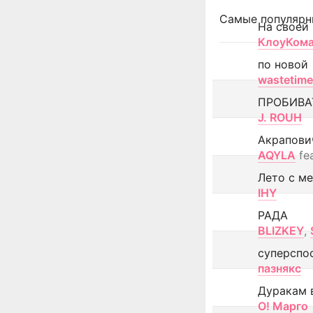
Самые популярн
На своей
КлоуКом
по новой
wastetime
ПРОБИВА
J. ROUH
Акрапови
AQYLA
fe
Лето с м
IHY
РАДА
BLIZKEY
,
суперспо
пазнякс
Дуракам 
О! Марго