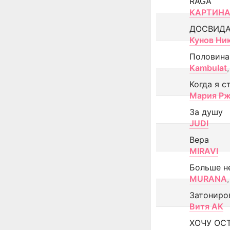
RAGA
КАРТИНА
ДОСВИД
Кунов Ни
Половина
Kambulat
,
Когда я с
Мария Рж
За душу
JUDI
Вера
MIRAVI
Больше н
MURANA
,
Затониро
Витя АК
ХОЧУ ОС