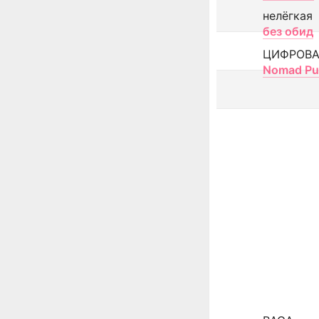
нелёгкая
без обид
ЦИФРОВА
Nomad Pu