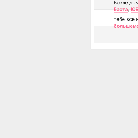
Возле до
Баста
,
IC
тебе все 
большем