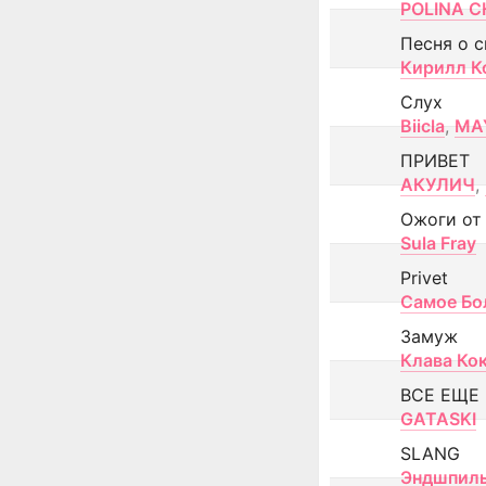
POLINA CH
Песня о 
Кирилл К
Слух
Biicla
,
MA
ПРИВЕТ
АКУЛИЧ
,
Ожоги от
Sula Fray
Privet
Самое Бо
Замуж
Клава Ко
ВСЕ ЕЩЕ
GATASKI
SLANG
Эндшпил