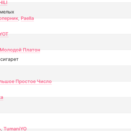
ILI
смелых
оперник
,
Paella
YOT
Молодой Платон
 сигарет
льшое Простое Число
ка
ь
,
TumaniYO