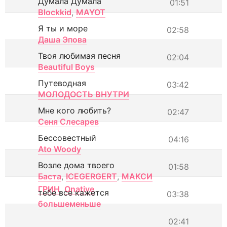
Думала Думала
01:51
Blockkid
,
MAYOT
Я ты и море
02:58
Даша Эпова
Твоя любимая песня
02:04
Beautiful Boys
Путеводная
03:42
МОЛОДОСТЬ ВНУТРИ
Мне кого любить?
02:47
Сеня Слесарев
Бессовестный
04:16
Ato Woody
Возле дома твоего
01:58
Баста
,
ICEGERGERT
,
МАКСИ
ГРИН
,
Onative
тебе все кажется
03:38
большеменьше
02:41