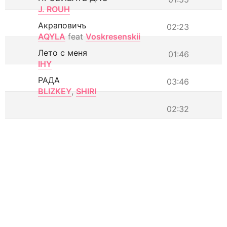
J. ROUH
Акраповичъ
02:23
AQYLA
feat
Voskresenskii
Лето с меня
01:46
IHY
РАДА
03:46
BLIZKEY
,
SHIRI
02:32