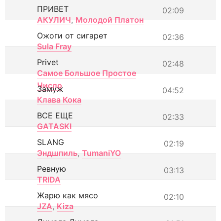
ПРИВЕТ
02:09
АКУЛИЧ
,
Молодой Платон
Ожоги от сигарет
02:36
Sula Fray
Privet
02:48
Самое Большое Простое
Число
Замуж
04:52
Клава Кока
ВСЕ ЕЩЕ
02:33
GATASKI
SLANG
02:19
Эндшпиль
,
TumaniYO
Ревную
03:13
TRIDA
Жарю как мясо
02:10
JZA
,
Kiza