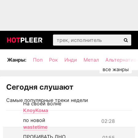
Жанры:
Поп
Рок
Инди
Метал
Альтернатив
Сегодня слушают
Самые популярные треки недели
На своей волне
КлоуКома
по новой
02:28
wastetime
ПРОБИВАТЬ ДНО
01:55