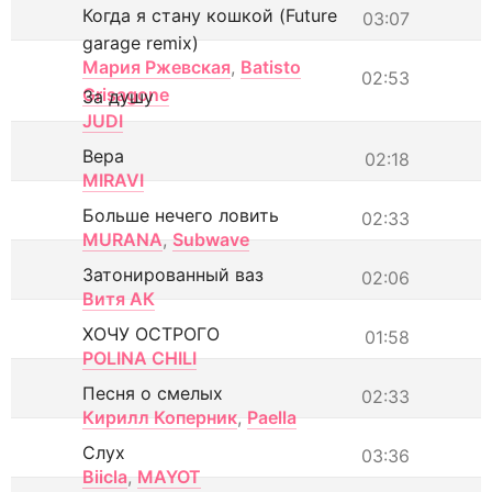
Когда я стану кошкой (Future
03:07
garage remix)
Мария Ржевская
,
Batisto
02:53
Grisagone
За душу
JUDI
Вера
02:18
MIRAVI
Больше нечего ловить
02:33
MURANA
,
Subwave
Затонированный ваз
02:06
Витя АК
ХОЧУ ОСТРОГО
01:58
POLINA CHILI
Песня о смелых
02:33
Кирилл Коперник
,
Paella
Слух
03:36
Biicla
,
MAYOT