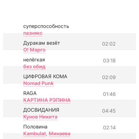
суперспособность
пазнякс
Дуракам везёт
02:02
О! Марго
нелёгкая
03:18
без обид
ЦИФРОВАЯ КОМА
02:09
Nomad Punk
RAGA
01:46
КАРТИНА РЭПИНА
ДОСВИДАНИЯ
04:45
Кунов Никита
Половина
02:14
Kambulat
,
Минаева