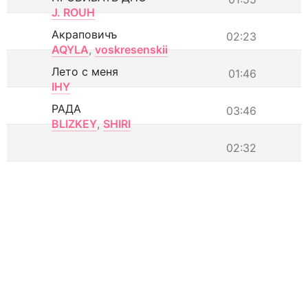
J. ROUH
Акраповичъ
02:23
AQYLA
,
voskresenskii
Лето с меня
01:46
IHY
РАДА
03:46
BLIZKEY
,
SHIRI
02:32