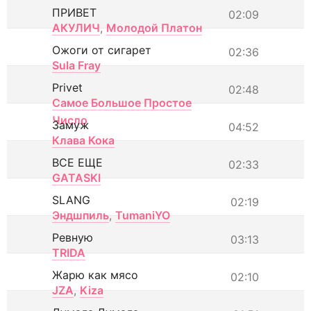
ПРИВЕТ
02:09
АКУЛИЧ
,
Молодой Платон
Ожоги от сигарет
02:36
Sula Fray
Privet
02:48
Самое Большое Простое
Число
Замуж
04:52
Клава Кока
ВСЕ ЕЩЕ
02:33
GATASKI
SLANG
02:19
Эндшпиль
,
TumaniYO
Ревную
03:13
TRIDA
Жарю как мясо
02:10
JZA
,
Kiza