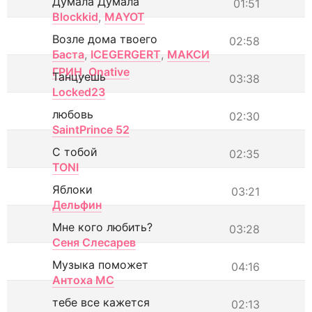
Думала Думала
01:51
Blockkid
,
MAYOT
Возле дома твоего
02:58
Баста
,
ICEGERGERT
,
МАКСИ
ГРИН
,
Onative
Танцуешь
03:38
Locked23
любовь
02:30
SaintPrince 52
С тобой
02:35
TONI
Яблоки
03:21
Дельфин
Мне кого любить?
03:28
Сеня Слесарев
Музыка поможет
04:16
Антоха МС
тебе все кажется
02:13