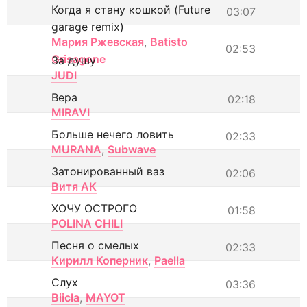
Когда я стану кошкой (Future
03:07
garage remix)
Мария Ржевская
,
Batisto
02:53
Grisagone
За душу
JUDI
Вера
02:18
MIRAVI
Больше нечего ловить
02:33
MURANA
,
Subwave
Затонированный ваз
02:06
Витя АК
ХОЧУ ОСТРОГО
01:58
POLINA CHILI
Песня о смелых
02:33
Кирилл Коперник
,
Paella
Слух
03:36
Biicla
,
MAYOT