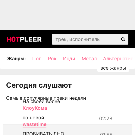
Жанры:
Поп
Рок
Инди
Метал
Альтернатив
Сегодня слушают
Самые популярные треки недели
На своей волне
КлоуКома
по новой
02:28
wastetime
ПРОБИВАТЬ ДНО
01:55