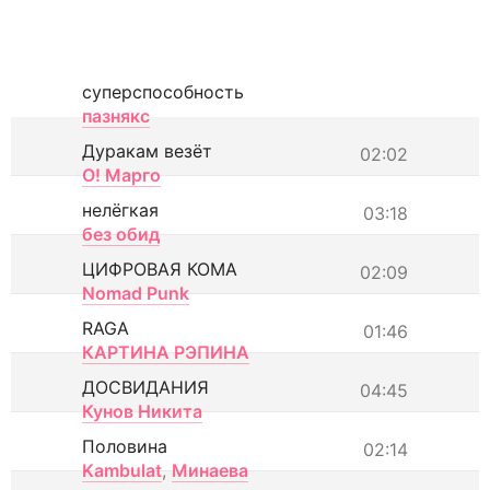
суперспособность
пазнякс
Дуракам везёт
02:02
О! Марго
нелёгкая
03:18
без обид
ЦИФРОВАЯ КОМА
02:09
Nomad Punk
RAGA
01:46
КАРТИНА РЭПИНА
ДОСВИДАНИЯ
04:45
Кунов Никита
Половина
02:14
Kambulat
,
Минаева