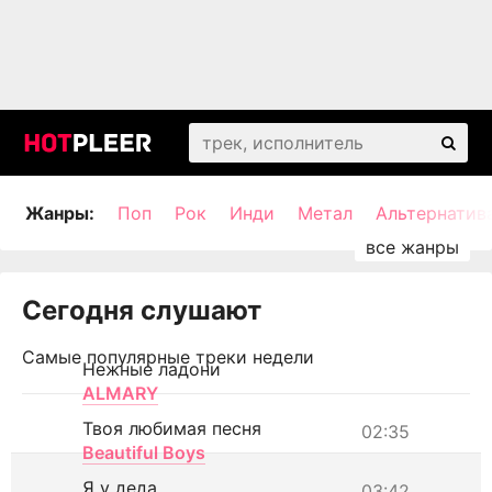
Жанры:
Поп
Рок
Инди
Метал
Альтернатив
Сегодня слушают
Самые популярные треки недели
Нежные ладони
ALMARY
Твоя любимая песня
02:35
Beautiful Boys
Я у деда
03:42