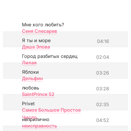
Мне кого любить?
Сеня Слесарев
Я ты и море
04:16
Даша Эпова
Город разбитых сердец
02:04
Лилая
Яблоки
03:26
Дельфин
любовь
03:28
SaintPrince 52
Privet
02:35
Самое Большое Простое
Число
неприлично
04:52
неисправность