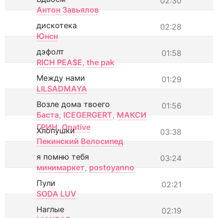
02:30
Антон Завьялов
дискотека
02:28
Юнсн
дэфолт
01:58
RICH PEA$E
,
the pak
Между нами
01:29
LILSADMAYA
Возле дома твоего
01:56
Баста
,
ICEGERGERT
,
МАКСИ
ГРИН
,
Onative
Хлопушки
03:38
Пекинский Велосипед
я помню тебя
03:24
минимаркет
,
postoyanno
Пули
02:21
SODA LUV
Наглые
02:19