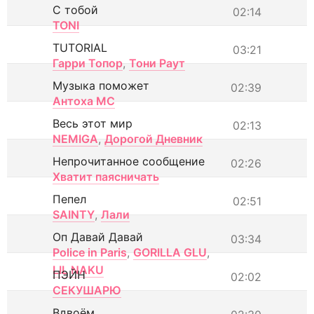
С тобой
02:14
TONI
TUTORIAL
03:21
Гарри Топор
,
Тони Раут
Музыка поможет
02:39
Антоха МС
Весь этот мир
02:13
NEMIGA
,
Дорогой Дневник
Непрочитанное сообщение
02:26
Хватит паясничать
Пепел
02:51
SAINTY
,
Лали
Оп Давай Давай
03:34
Police in Paris
,
GORILLA GLU
,
LIL NAKU
ПЭЙН
02:02
СЕКУШАРЮ
Вдвоём