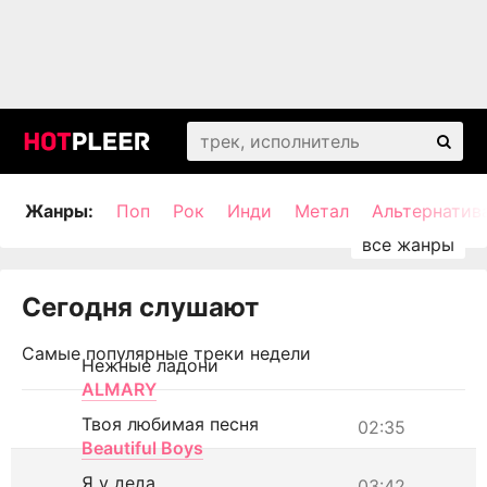
Жанры:
Поп
Рок
Инди
Метал
Альтернатив
Сегодня слушают
Самые популярные треки недели
Нежные ладони
ALMARY
Твоя любимая песня
02:35
Beautiful Boys
Я у деда
03:42