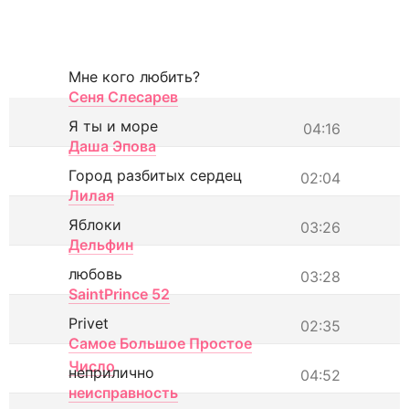
Мне кого любить?
Сеня Слесарев
Я ты и море
04:16
Даша Эпова
Город разбитых сердец
02:04
Лилая
Яблоки
03:26
Дельфин
любовь
03:28
SaintPrince 52
Privet
02:35
Самое Большое Простое
Число
неприлично
04:52
неисправность