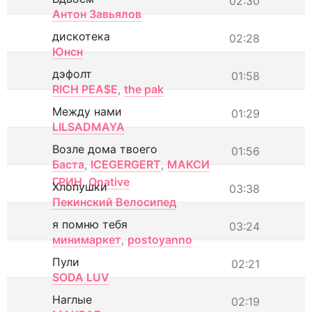
02:30
Антон Завьялов
дискотека
02:28
Юнсн
дэфолт
01:58
RICH PEA$E
,
the pak
Между нами
01:29
LILSADMAYA
Возле дома твоего
01:56
Баста
,
ICEGERGERT
,
МАКСИ
ГРИН
,
Onative
Хлопушки
03:38
Пекинский Велосипед
я помню тебя
03:24
минимаркет
,
postoyanno
Пули
02:21
SODA LUV
Наглые
02:19