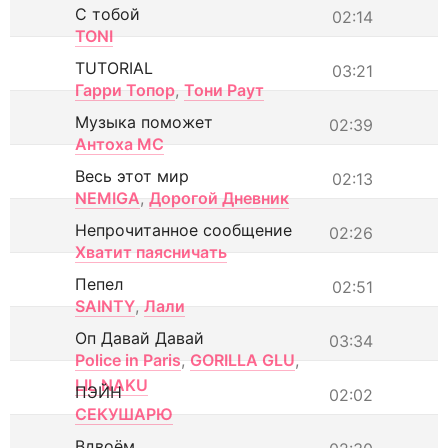
С тобой
02:14
TONI
TUTORIAL
03:21
Гарри Топор
,
Тони Раут
Музыка поможет
02:39
Антоха МС
Весь этот мир
02:13
NEMIGA
,
Дорогой Дневник
Непрочитанное сообщение
02:26
Хватит паясничать
Пепел
02:51
SAINTY
,
Лали
Оп Давай Давай
03:34
Police in Paris
,
GORILLA GLU
,
LIL NAKU
ПЭЙН
02:02
СЕКУШАРЮ
Вдвоём