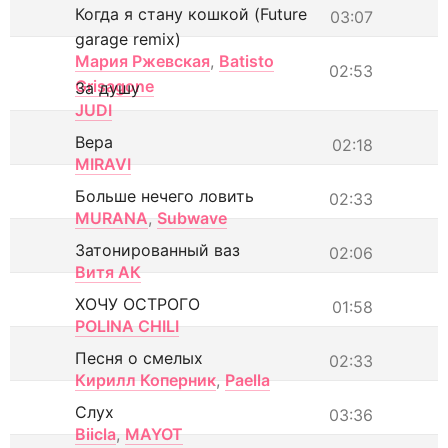
Когда я стану кошкой (Future
03:07
garage remix)
Мария Ржевская
,
Batisto
02:53
Grisagone
За душу
JUDI
Вера
02:18
MIRAVI
Больше нечего ловить
02:33
MURANA
,
Subwave
Затонированный ваз
02:06
Витя АК
ХОЧУ ОСТРОГО
01:58
POLINA CHILI
Песня о смелых
02:33
Кирилл Коперник
,
Paella
Слух
03:36
Biicla
,
MAYOT