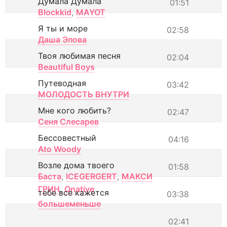
Думала Думала
01:51
Blockkid
,
MAYOT
Я ты и море
02:58
Даша Эпова
Твоя любимая песня
02:04
Beautiful Boys
Путеводная
03:42
МОЛОДОСТЬ ВНУТРИ
Мне кого любить?
02:47
Сеня Слесарев
Бессовестный
04:16
Ato Woody
Возле дома твоего
01:58
Баста
,
ICEGERGERT
,
МАКСИ
ГРИН
,
Onative
тебе все кажется
03:38
большеменьше
02:41