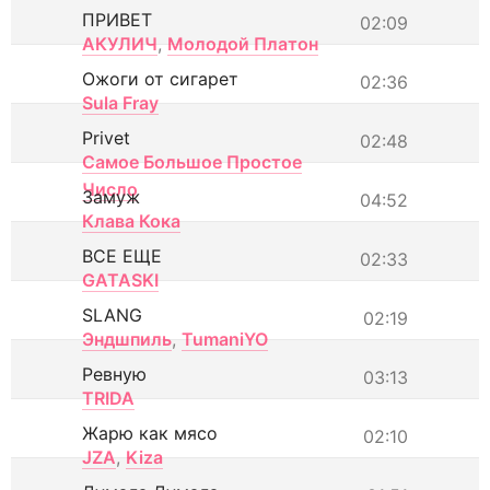
ПРИВЕТ
02:09
АКУЛИЧ
,
Молодой Платон
Ожоги от сигарет
02:36
Sula Fray
Privet
02:48
Самое Большое Простое
Число
Замуж
04:52
Клава Кока
ВСЕ ЕЩЕ
02:33
GATASKI
SLANG
02:19
Эндшпиль
,
TumaniYO
Ревную
03:13
TRIDA
Жарю как мясо
02:10
JZA
,
Kiza