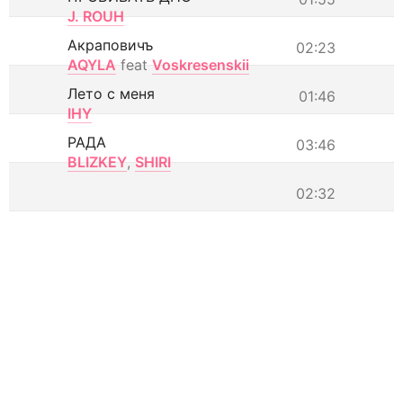
J. ROUH
Акраповичъ
02:23
AQYLA
feat
Voskresenskii
Лето с меня
01:46
IHY
РАДА
03:46
BLIZKEY
,
SHIRI
02:32