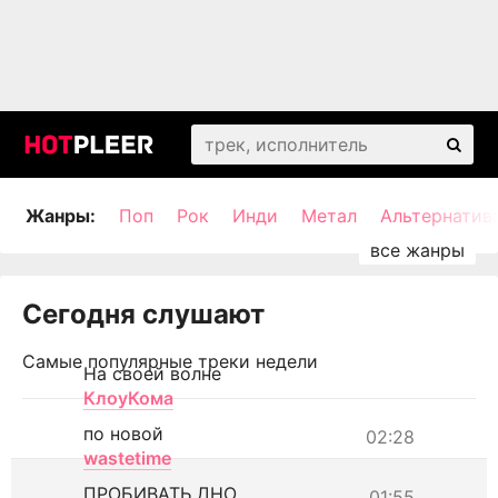
Жанры:
Поп
Рок
Инди
Метал
Альтернатив
Сегодня слушают
Самые популярные треки недели
На своей волне
КлоуКома
по новой
02:28
wastetime
ПРОБИВАТЬ ДНО
01:55