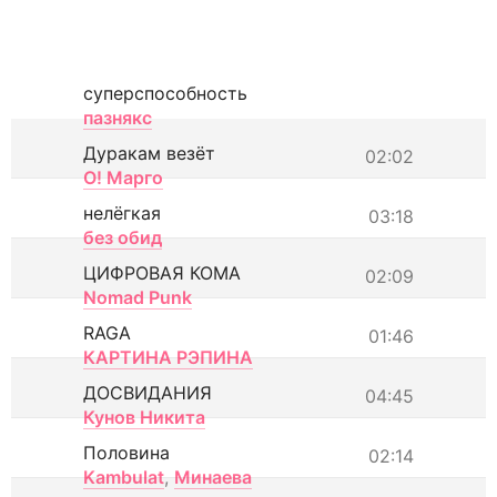
суперспособность
пазнякс
Дуракам везёт
02:02
О! Марго
нелёгкая
03:18
без обид
ЦИФРОВАЯ КОМА
02:09
Nomad Punk
RAGA
01:46
КАРТИНА РЭПИНА
ДОСВИДАНИЯ
04:45
Кунов Никита
Половина
02:14
Kambulat
,
Минаева