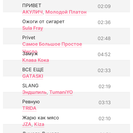
ПРИВЕТ
02:09
АКУЛИЧ
,
Молодой Платон
Ожоги от сигарет
02:36
Sula Fray
Privet
02:48
Самое Большое Простое
Число
Замуж
04:52
Клава Кока
ВСЕ ЕЩЕ
02:33
GATASKI
SLANG
02:19
Эндшпиль
,
TumaniYO
Ревную
03:13
TRIDA
Жарю как мясо
02:10
JZA
,
Kiza