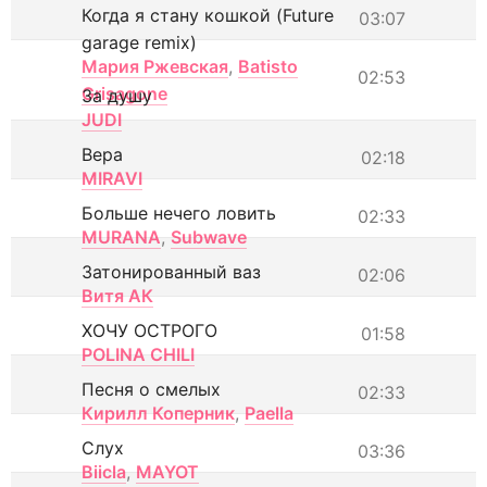
Когда я стану кошкой (Future
03:07
garage remix)
Мария Ржевская
,
Batisto
02:53
Grisagone
За душу
JUDI
Вера
02:18
MIRAVI
Больше нечего ловить
02:33
MURANA
,
Subwave
Затонированный ваз
02:06
Витя АК
ХОЧУ ОСТРОГО
01:58
POLINA CHILI
Песня о смелых
02:33
Кирилл Коперник
,
Paella
Слух
03:36
Biicla
,
MAYOT