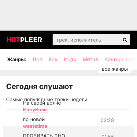
Жанры:
Поп
Рок
Инди
Метал
Альтернатив
Сегодня слушают
Самые популярные треки недели
На своей волне
КлоуКома
по новой
02:28
wastetime
ПРОБИВАТЬ ДНО
01:55