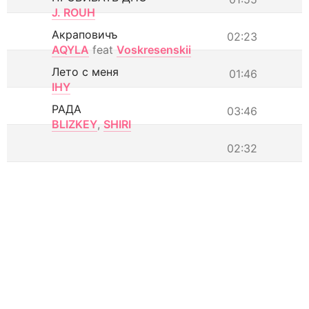
J. ROUH
Акраповичъ
02:23
AQYLA
feat
Voskresenskii
Лето с меня
01:46
IHY
РАДА
03:46
BLIZKEY
,
SHIRI
02:32