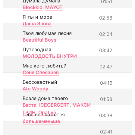
Думала Думала
01:51
Blockkid
,
MAYOT
Я ты и море
02:58
Даша Эпова
Твоя любимая песня
02:04
Beautiful Boys
Путеводная
03:42
МОЛОДОСТЬ ВНУТРИ
Мне кого любить?
02:47
Сеня Слесарев
Бессовестный
04:16
Ato Woody
Возле дома твоего
01:58
Баста
,
ICEGERGERT
,
МАКСИ
ГРИН
,
Onative
тебе все кажется
03:38
большеменьше
02:41