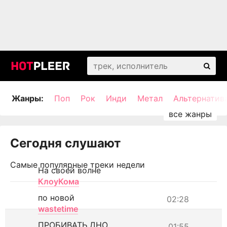
Жанры:
Поп
Рок
Инди
Метал
Альтернатив
Сегодня слушают
Самые популярные треки недели
На своей волне
КлоуКома
по новой
02:28
wastetime
ПРОБИВАТЬ ДНО
01:55