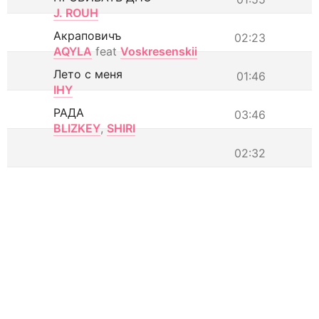
J. ROUH
Акраповичъ
02:23
AQYLA
feat
Voskresenskii
Лето с меня
01:46
IHY
РАДА
03:46
BLIZKEY
,
SHIRI
02:32