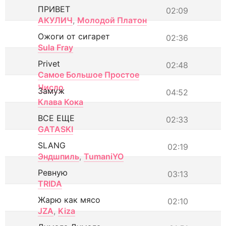
ПРИВЕТ
02:09
АКУЛИЧ
,
Молодой Платон
Ожоги от сигарет
02:36
Sula Fray
Privet
02:48
Самое Большое Простое
Число
Замуж
04:52
Клава Кока
ВСЕ ЕЩЕ
02:33
GATASKI
SLANG
02:19
Эндшпиль
,
TumaniYO
Ревную
03:13
TRIDA
Жарю как мясо
02:10
JZA
,
Kiza