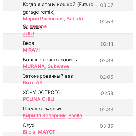
Когда я стану кошкой (Future
03:07
garage remix)
Мария Ржевская
,
Batisto
02:53
Grisagone
За душу
JUDI
Вера
02:18
MIRAVI
Больше нечего ловить
02:33
MURANA
,
Subwave
Затонированный ваз
02:06
Витя АК
ХОЧУ ОСТРОГО
01:58
POLINA CHILI
Песня о смелых
02:33
Кирилл Коперник
,
Paella
Слух
03:36
Biicla
,
MAYOT