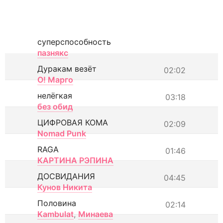
суперспособность
пазнякс
Дуракам везёт
02:02
О! Марго
нелёгкая
03:18
без обид
ЦИФРОВАЯ КОМА
02:09
Nomad Punk
RAGA
01:46
КАРТИНА РЭПИНА
ДОСВИДАНИЯ
04:45
Кунов Никита
Половина
02:14
Kambulat
,
Минаева