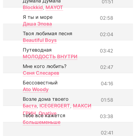
Думала Думала
01:51
Blockkid
,
MAYOT
Я ты и море
02:58
Даша Эпова
Твоя любимая песня
02:04
Beautiful Boys
Путеводная
03:42
МОЛОДОСТЬ ВНУТРИ
Мне кого любить?
02:47
Сеня Слесарев
Бессовестный
04:16
Ato Woody
Возле дома твоего
01:58
Баста
,
ICEGERGERT
,
МАКСИ
ГРИН
,
Onative
тебе все кажется
03:38
большеменьше
02:41