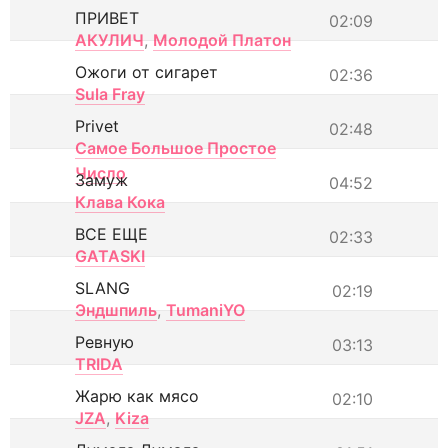
ПРИВЕТ
02:09
АКУЛИЧ
,
Молодой Платон
Ожоги от сигарет
02:36
Sula Fray
Privet
02:48
Самое Большое Простое
Число
Замуж
04:52
Клава Кока
ВСЕ ЕЩЕ
02:33
GATASKI
SLANG
02:19
Эндшпиль
,
TumaniYO
Ревную
03:13
TRIDA
Жарю как мясо
02:10
JZA
,
Kiza