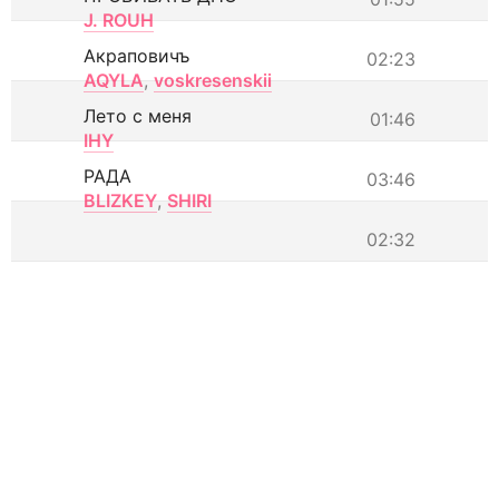
J. ROUH
Акраповичъ
02:23
AQYLA
,
voskresenskii
Лето с меня
01:46
IHY
РАДА
03:46
BLIZKEY
,
SHIRI
02:32