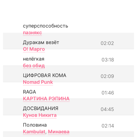
суперспособность
пазнякс
Дуракам везёт
02:02
О! Марго
нелёгкая
03:18
без обид
ЦИФРОВАЯ КОМА
02:09
Nomad Punk
RAGA
01:46
КАРТИНА РЭПИНА
ДОСВИДАНИЯ
04:45
Кунов Никита
Половина
02:14
Kambulat
,
Минаева