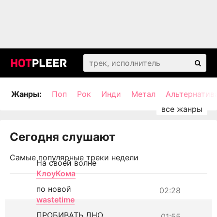
Жанры:
Поп
Рок
Инди
Метал
Альтернатив
Сегодня слушают
Самые популярные треки недели
На своей волне
КлоуКома
по новой
02:28
wastetime
ПРОБИВАТЬ ДНО
01:55