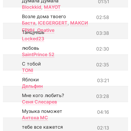
Думала Думала
01:51
Blockkid
,
MAYOT
Возле дома твоего
02:58
Баста
,
ICEGERGERT
,
МАКСИ
ГРИН
,
Onative
Танцуешь
03:38
Locked23
любовь
02:30
SaintPrince 52
С тобой
02:35
TONI
Яблоки
03:21
Дельфин
Мне кого любить?
03:28
Сеня Слесарев
Музыка поможет
04:16
Антоха МС
тебе все кажется
02:13