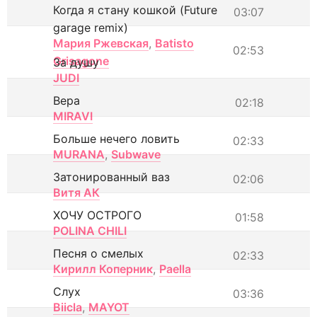
Когда я стану кошкой (Future
03:07
garage remix)
Мария Ржевская
,
Batisto
02:53
Grisagone
За душу
JUDI
Вера
02:18
MIRAVI
Больше нечего ловить
02:33
MURANA
,
Subwave
Затонированный ваз
02:06
Витя АК
ХОЧУ ОСТРОГО
01:58
POLINA CHILI
Песня о смелых
02:33
Кирилл Коперник
,
Paella
Слух
03:36
Biicla
,
MAYOT