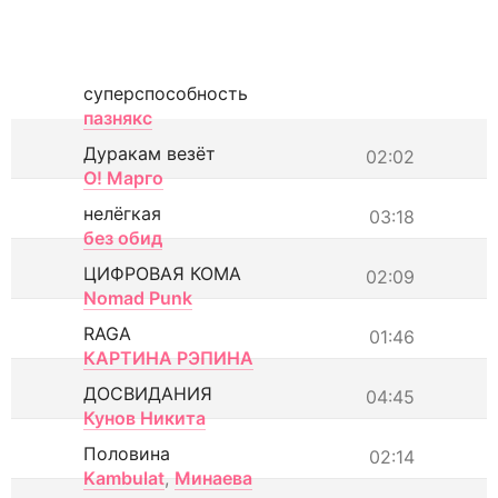
суперспособность
пазнякс
Дуракам везёт
02:02
О! Марго
нелёгкая
03:18
без обид
ЦИФРОВАЯ КОМА
02:09
Nomad Punk
RAGA
01:46
КАРТИНА РЭПИНА
ДОСВИДАНИЯ
04:45
Кунов Никита
Половина
02:14
Kambulat
,
Минаева