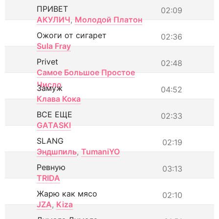
ПРИВЕТ
02:09
АКУЛИЧ
,
Молодой Платон
Ожоги от сигарет
02:36
Sula Fray
Privet
02:48
Самое Большое Простое
Число
Замуж
04:52
Клава Кока
ВСЕ ЕЩЕ
02:33
GATASKI
SLANG
02:19
Эндшпиль
,
TumaniYO
Ревную
03:13
TRIDA
Жарю как мясо
02:10
JZA
,
Kiza