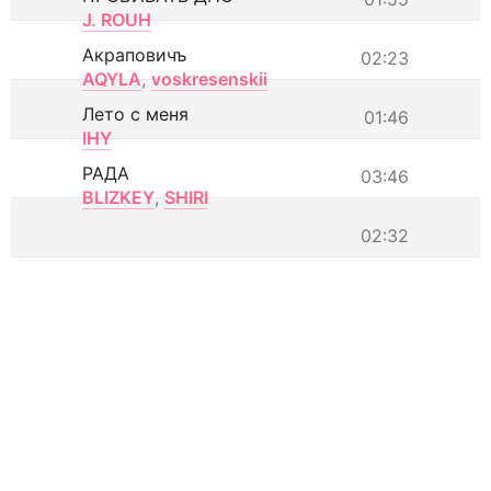
J. ROUH
Акраповичъ
02:23
AQYLA
,
voskresenskii
Лето с меня
01:46
IHY
РАДА
03:46
BLIZKEY
,
SHIRI
02:32