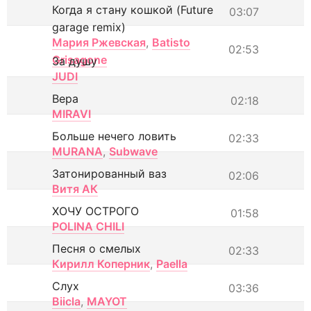
Когда я стану кошкой (Future
03:07
garage remix)
Мария Ржевская
,
Batisto
02:53
Grisagone
За душу
JUDI
Вера
02:18
MIRAVI
Больше нечего ловить
02:33
MURANA
,
Subwave
Затонированный ваз
02:06
Витя АК
ХОЧУ ОСТРОГО
01:58
POLINA CHILI
Песня о смелых
02:33
Кирилл Коперник
,
Paella
Слух
03:36
Biicla
,
MAYOT