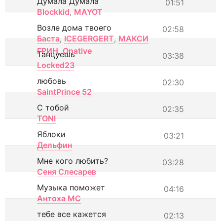
Думала Думала
01:51
Blockkid
,
MAYOT
Возле дома твоего
02:58
Баста
,
ICEGERGERT
,
МАКСИ
ГРИН
,
Onative
Танцуешь
03:38
Locked23
любовь
02:30
SaintPrince 52
С тобой
02:35
TONI
Яблоки
03:21
Дельфин
Мне кого любить?
03:28
Сеня Слесарев
Музыка поможет
04:16
Антоха МС
тебе все кажется
02:13