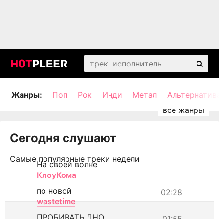
Жанры:
Поп
Рок
Инди
Метал
Альтернатив
Сегодня слушают
Самые популярные треки недели
На своей волне
КлоуКома
по новой
02:28
wastetime
ПРОБИВАТЬ ДНО
01:55