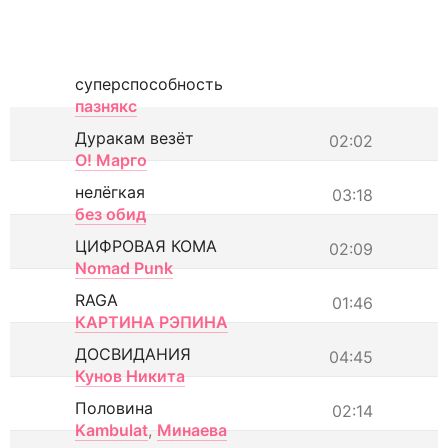
суперспособность
пазнякс
Дуракам везёт
02:02
О! Марго
нелёгкая
03:18
без обид
ЦИФРОВАЯ КОМА
02:09
Nomad Punk
RAGA
01:46
КАРТИНА РЭПИНА
ДОСВИДАНИЯ
04:45
Кунов Никита
Половина
02:14
Kambulat
,
Минаева