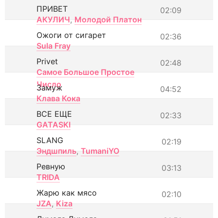
ПРИВЕТ
02:09
АКУЛИЧ
,
Молодой Платон
Ожоги от сигарет
02:36
Sula Fray
Privet
02:48
Самое Большое Простое
Число
Замуж
04:52
Клава Кока
ВСЕ ЕЩЕ
02:33
GATASKI
SLANG
02:19
Эндшпиль
,
TumaniYO
Ревную
03:13
TRIDA
Жарю как мясо
02:10
JZA
,
Kiza