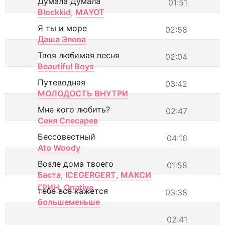
Думала Думала
01:51
Blockkid
,
MAYOT
Я ты и море
02:58
Даша Эпова
Твоя любимая песня
02:04
Beautiful Boys
Путеводная
03:42
МОЛОДОСТЬ ВНУТРИ
Мне кого любить?
02:47
Сеня Слесарев
Бессовестный
04:16
Ato Woody
Возле дома твоего
01:58
Баста
,
ICEGERGERT
,
МАКСИ
ГРИН
,
Onative
тебе все кажется
03:38
большеменьше
02:41