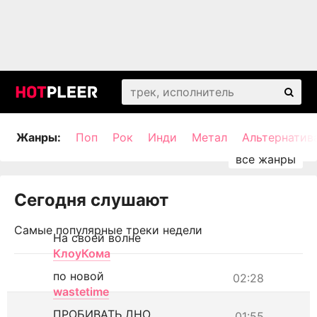
Жанры:
Поп
Рок
Инди
Метал
Альтернатив
Сегодня слушают
Самые популярные треки недели
На своей волне
КлоуКома
по новой
02:28
wastetime
ПРОБИВАТЬ ДНО
01:55