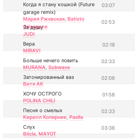
Когда я стану кошкой (Future
03:07
garage remix)
Мария Ржевская
,
Batisto
02:53
Grisagone
За душу
JUDI
Вера
02:18
MIRAVI
Больше нечего ловить
02:33
MURANA
,
Subwave
Затонированный ваз
02:06
Витя АК
ХОЧУ ОСТРОГО
01:58
POLINA CHILI
Песня о смелых
02:33
Кирилл Коперник
,
Paella
Слух
03:36
Biicla
,
MAYOT