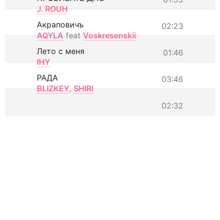
J. ROUH
Акраповичъ
02:23
AQYLA
feat
Voskresenskii
Лето с меня
01:46
IHY
РАДА
03:46
BLIZKEY
,
SHIRI
02:32