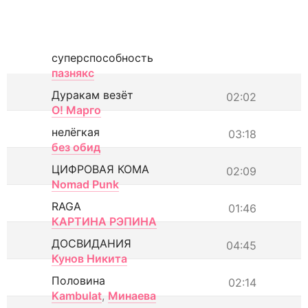
суперспособность
пазнякс
Дуракам везёт
02:02
О! Марго
нелёгкая
03:18
без обид
ЦИФРОВАЯ КОМА
02:09
Nomad Punk
RAGA
01:46
КАРТИНА РЭПИНА
ДОСВИДАНИЯ
04:45
Кунов Никита
Половина
02:14
Kambulat
,
Минаева