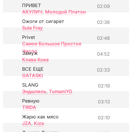
ПРИВЕТ
02:09
АКУЛИЧ
,
Молодой Платон
Ожоги от сигарет
02:36
Sula Fray
Privet
02:48
Самое Большое Простое
Число
Замуж
04:52
Клава Кока
ВСЕ ЕЩЕ
02:33
GATASKI
SLANG
02:19
Эндшпиль
,
TumaniYO
Ревную
03:13
TRIDA
Жарю как мясо
02:10
JZA
,
Kiza