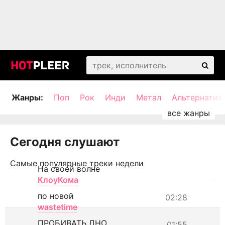
Жанры:
Поп
Рок
Инди
Метал
Альтернатив
Сегодня слушают
Самые популярные треки недели
На своей волне
КлоуКома
по новой
02:28
wastetime
ПРОБИВАТЬ ДНО
01:55