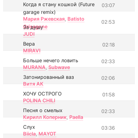
Когда я стану кошкой (Future
03:07
garage remix)
Мария Ржевская
,
Batisto
02:53
Grisagone
За душу
JUDI
Вера
02:18
MIRAVI
Больше нечего ловить
02:33
MURANA
,
Subwave
Затонированный ваз
02:06
Витя АК
ХОЧУ ОСТРОГО
01:58
POLINA CHILI
Песня о смелых
02:33
Кирилл Коперник
,
Paella
Слух
03:36
Biicla
,
MAYOT