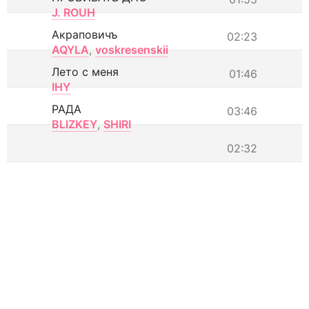
J. ROUH
Акраповичъ
02:23
AQYLA
,
voskresenskii
Лето с меня
01:46
IHY
РАДА
03:46
BLIZKEY
,
SHIRI
02:32