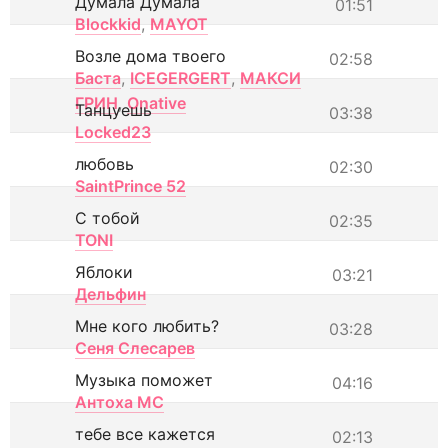
Думала Думала
01:51
Blockkid
,
MAYOT
Возле дома твоего
02:58
Баста
,
ICEGERGERT
,
МАКСИ
ГРИН
,
Onative
Танцуешь
03:38
Locked23
любовь
02:30
SaintPrince 52
С тобой
02:35
TONI
Яблоки
03:21
Дельфин
Мне кого любить?
03:28
Сеня Слесарев
Музыка поможет
04:16
Антоха МС
тебе все кажется
02:13