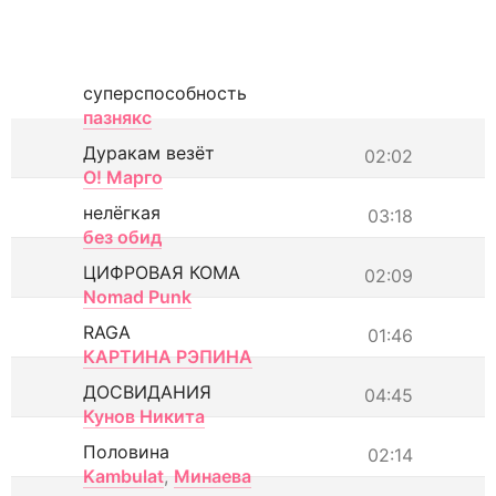
суперспособность
пазнякс
Дуракам везёт
02:02
О! Марго
нелёгкая
03:18
без обид
ЦИФРОВАЯ КОМА
02:09
Nomad Punk
RAGA
01:46
КАРТИНА РЭПИНА
ДОСВИДАНИЯ
04:45
Кунов Никита
Половина
02:14
Kambulat
,
Минаева