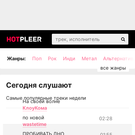
Жанры:
Поп
Рок
Инди
Метал
Альтернатив
Сегодня слушают
Самые популярные треки недели
На своей волне
КлоуКома
по новой
02:28
wastetime
ПРОБИВАТЬ ДНО
01:55