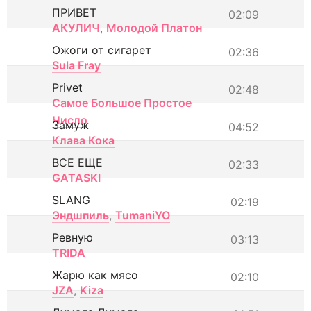
ПРИВЕТ
02:09
АКУЛИЧ
,
Молодой Платон
Ожоги от сигарет
02:36
Sula Fray
Privet
02:48
Самое Большое Простое
Число
Замуж
04:52
Клава Кока
ВСЕ ЕЩЕ
02:33
GATASKI
SLANG
02:19
Эндшпиль
,
TumaniYO
Ревную
03:13
TRIDA
Жарю как мясо
02:10
JZA
,
Kiza