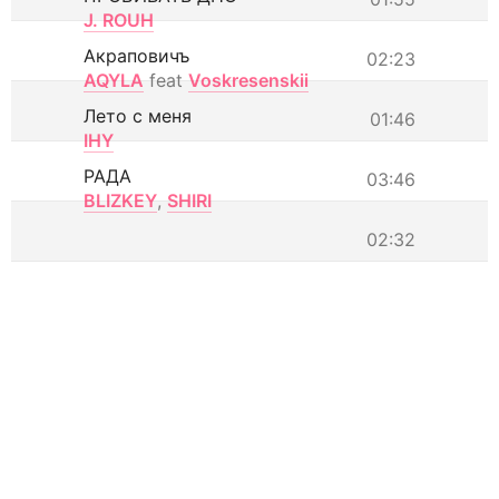
J. ROUH
Акраповичъ
02:23
AQYLA
feat
Voskresenskii
Лето с меня
01:46
IHY
РАДА
03:46
BLIZKEY
,
SHIRI
02:32