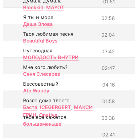
Думала Думала
01:51
Blockkid
,
MAYOT
Я ты и море
02:58
Даша Эпова
Твоя любимая песня
02:04
Beautiful Boys
Путеводная
03:42
МОЛОДОСТЬ ВНУТРИ
Мне кого любить?
02:47
Сеня Слесарев
Бессовестный
04:16
Ato Woody
Возле дома твоего
01:58
Баста
,
ICEGERGERT
,
МАКСИ
ГРИН
,
Onative
тебе все кажется
03:38
большеменьше
02:41