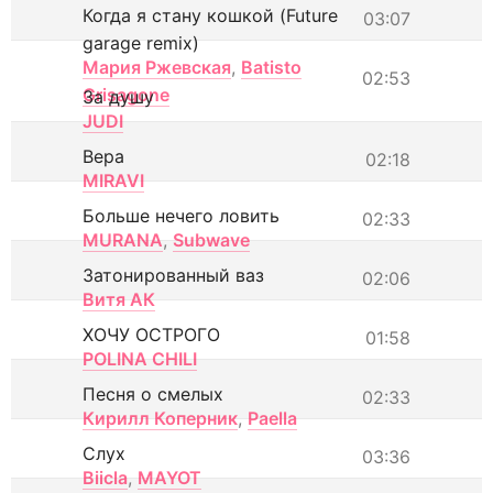
Когда я стану кошкой (Future
03:07
garage remix)
Мария Ржевская
,
Batisto
02:53
Grisagone
За душу
JUDI
Вера
02:18
MIRAVI
Больше нечего ловить
02:33
MURANA
,
Subwave
Затонированный ваз
02:06
Витя АК
ХОЧУ ОСТРОГО
01:58
POLINA CHILI
Песня о смелых
02:33
Кирилл Коперник
,
Paella
Слух
03:36
Biicla
,
MAYOT