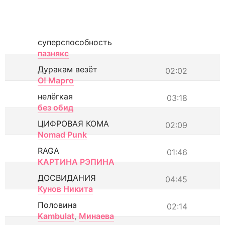
суперспособность
пазнякс
Дуракам везёт
02:02
О! Марго
нелёгкая
03:18
без обид
ЦИФРОВАЯ КОМА
02:09
Nomad Punk
RAGA
01:46
КАРТИНА РЭПИНА
ДОСВИДАНИЯ
04:45
Кунов Никита
Половина
02:14
Kambulat
,
Минаева