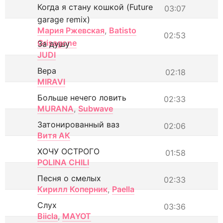
Когда я стану кошкой (Future
03:07
garage remix)
Мария Ржевская
,
Batisto
02:53
Grisagone
За душу
JUDI
Вера
02:18
MIRAVI
Больше нечего ловить
02:33
MURANA
,
Subwave
Затонированный ваз
02:06
Витя АК
ХОЧУ ОСТРОГО
01:58
POLINA CHILI
Песня о смелых
02:33
Кирилл Коперник
,
Paella
Слух
03:36
Biicla
,
MAYOT