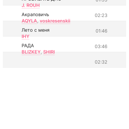
J. ROUH
Акраповичъ
02:23
AQYLA
,
voskresenskii
Лето с меня
01:46
IHY
РАДА
03:46
BLIZKEY
,
SHIRI
02:32