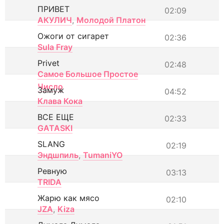
ПРИВЕТ
02:09
АКУЛИЧ
,
Молодой Платон
Ожоги от сигарет
02:36
Sula Fray
Privet
02:48
Самое Большое Простое
Число
Замуж
04:52
Клава Кока
ВСЕ ЕЩЕ
02:33
GATASKI
SLANG
02:19
Эндшпиль
,
TumaniYO
Ревную
03:13
TRIDA
Жарю как мясо
02:10
JZA
,
Kiza