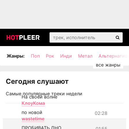
Жанры:
Поп
Рок
Инди
Метал
Альтернатив
Сегодня слушают
Самые популярные треки недели
На своей волне
КлоуКома
по новой
02:28
wastetime
ПРОБИВАТЬ ДНО
01:55