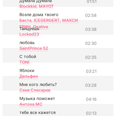
Думала Думала
01:51
Blockkid
,
MAYOT
Возле дома твоего
02:58
Баста
,
ICEGERGERT
,
МАКСИ
ГРИН
,
Onative
Танцуешь
03:38
Locked23
любовь
02:30
SaintPrince 52
С тобой
02:35
TONI
Яблоки
03:21
Дельфин
Мне кого любить?
03:28
Сеня Слесарев
Музыка поможет
04:16
Антоха МС
тебе все кажется
02:13