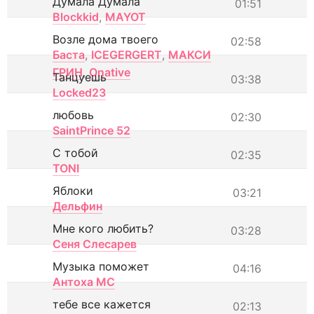
Думала Думала
01:51
Blockkid
,
MAYOT
Возле дома твоего
02:58
Баста
,
ICEGERGERT
,
МАКСИ
ГРИН
,
Onative
Танцуешь
03:38
Locked23
любовь
02:30
SaintPrince 52
С тобой
02:35
TONI
Яблоки
03:21
Дельфин
Мне кого любить?
03:28
Сеня Слесарев
Музыка поможет
04:16
Антоха МС
тебе все кажется
02:13