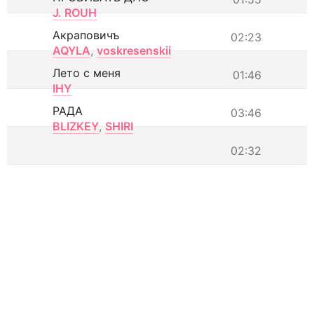
J. ROUH
Акраповичъ
02:23
AQYLA
,
voskresenskii
Лето с меня
01:46
IHY
РАДА
03:46
BLIZKEY
,
SHIRI
02:32