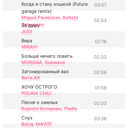
Когда я стану кошкой (Future
03:07
garage remix)
Мария Ржевская
,
Batisto
02:53
Grisagone
За душу
JUDI
Вера
02:18
MIRAVI
Больше нечего ловить
02:33
MURANA
,
Subwave
Затонированный ваз
02:06
Витя АК
ХОЧУ ОСТРОГО
01:58
POLINA CHILI
Песня о смелых
02:33
Кирилл Коперник
,
Paella
Слух
03:36
Biicla
,
MAYOT