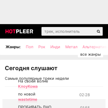
Жанры:
Поп
Рок
Инди
Метал
Альтернатив
Сегодня слушают
Самые популярные треки недели
На своей волне
КлоуКома
по новой
02:28
wastetime
ПРОБИВАТЬ ДНО
01:55