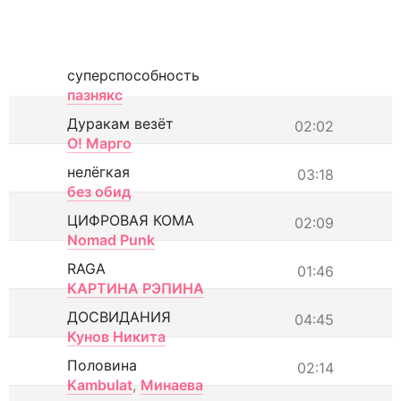
суперспособность
пазнякс
Дуракам везёт
02:02
О! Марго
нелёгкая
03:18
без обид
ЦИФРОВАЯ КОМА
02:09
Nomad Punk
RAGA
01:46
КАРТИНА РЭПИНА
ДОСВИДАНИЯ
04:45
Кунов Никита
Половина
02:14
Kambulat
,
Минаева