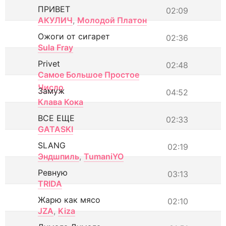
ПРИВЕТ
02:09
АКУЛИЧ
,
Молодой Платон
Ожоги от сигарет
02:36
Sula Fray
Privet
02:48
Самое Большое Простое
Число
Замуж
04:52
Клава Кока
ВСЕ ЕЩЕ
02:33
GATASKI
SLANG
02:19
Эндшпиль
,
TumaniYO
Ревную
03:13
TRIDA
Жарю как мясо
02:10
JZA
,
Kiza