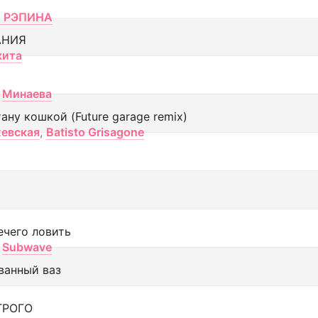
 РЭПИНА
АНИЯ
кита
Минаева
тану кошкой (Future garage remix)
евская
,
Batisto Grisagone
ечего ловить
Subwave
ванный ваз
ТРОГО