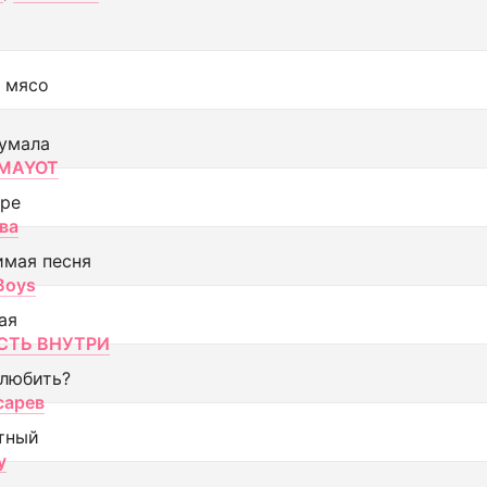
 мясо
умала
MAYOT
оре
ва
имая песня
 Boys
ая
ТЬ ВНУТРИ
 любить?
сарев
тный
y