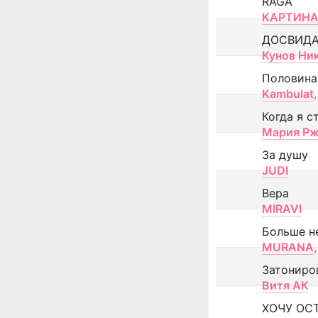
RAGA
КАРТИНА
ДОСВИД
Кунов Ни
Половина
Kambulat
,
Когда я с
Мария Рж
За душу
JUDI
Вера
MIRAVI
Больше н
MURANA
,
Затониро
Витя АК
ХОЧУ ОС