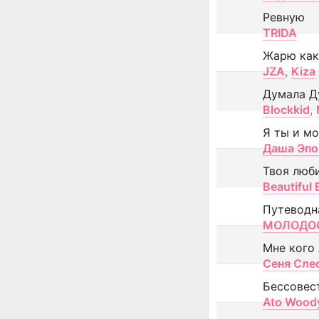
Ревную
TRIDA
Жарю как
JZA
,
Kiza
Думала Д
Blockkid
,
Я ты и м
Даша Эпо
Твоя люб
Beautiful
Путеводн
МОЛОДОС
Мне кого
Сеня Сле
Бессовес
Ato Wood