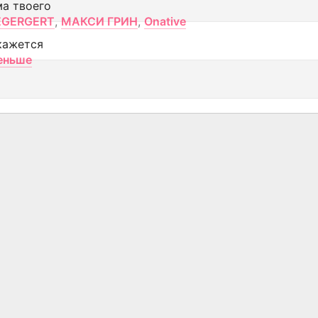
ма твоего
EGERGERT
,
МАКСИ ГРИН
,
Onative
кажется
еньше