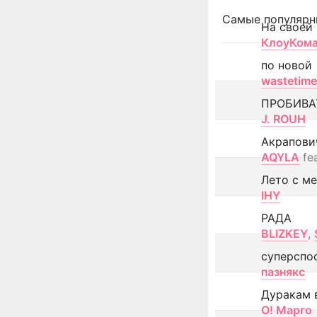
Самые популярн
На своей
КлоуКом
по новой
wastetime
ПРОБИВА
J. ROUH
Акрапови
AQYLA
fe
Лето с м
IHY
РАДА
BLIZKEY
,
суперспо
пазнякс
Дуракам 
О! Марго