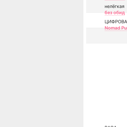
нелёгкая
без обид
ЦИФРОВА
Nomad Pu