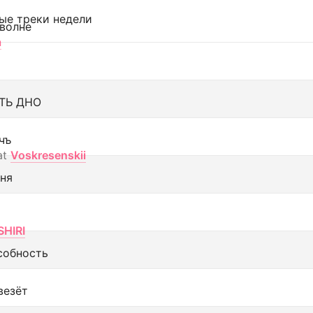
ые треки недели
 волне
а
ТЬ ДНО
чъ
at
Voskresenskii
еня
SHIRI
собность
везёт