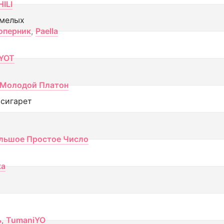
ILI
смелых
оперник
,
Paella
YOT
Молодой Платон
 сигарет
льшое Простое Число
ка
ь
,
TumaniYO