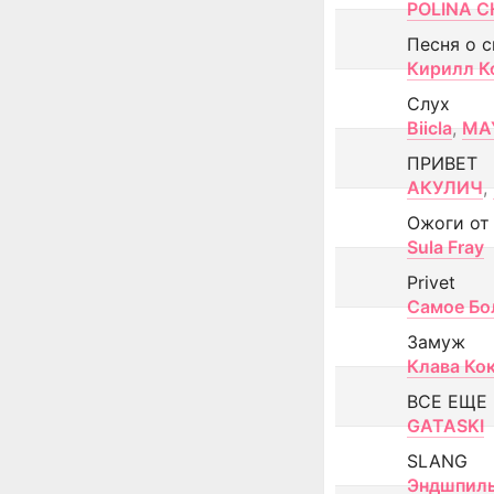
POLINA CH
Песня о 
Кирилл К
Слух
Biicla
,
MA
ПРИВЕТ
АКУЛИЧ
,
Ожоги от
Sula Fray
Privet
Самое Бо
Замуж
Клава Ко
ВСЕ ЕЩЕ
GATASKI
SLANG
Эндшпил