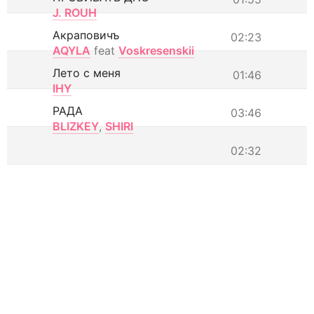
J. ROUH
Акраповичъ
02:23
AQYLA
feat
Voskresenskii
Лето с меня
01:46
IHY
РАДА
03:46
BLIZKEY
,
SHIRI
02:32