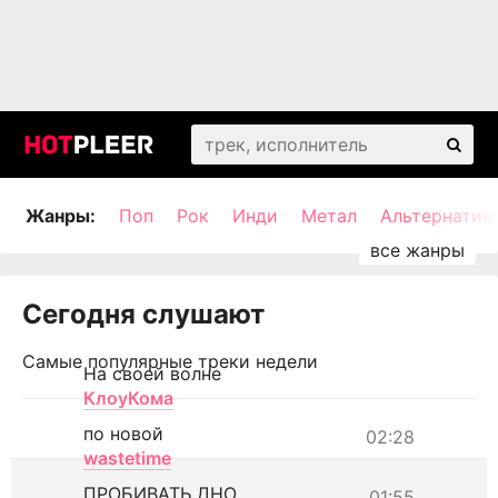
Жанры:
Поп
Рок
Инди
Метал
Альтернатив
Сегодня слушают
Самые популярные треки недели
На своей волне
КлоуКома
по новой
02:28
wastetime
ПРОБИВАТЬ ДНО
01:55