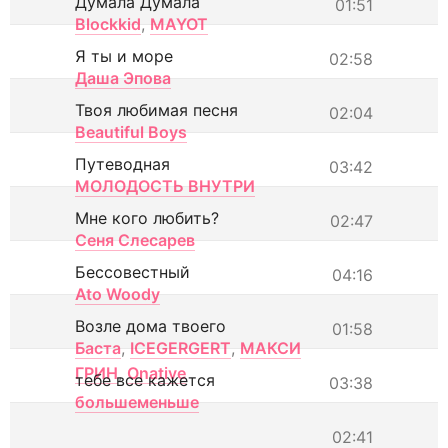
Думала Думала
01:51
Blockkid
,
MAYOT
Я ты и море
02:58
Даша Эпова
Твоя любимая песня
02:04
Beautiful Boys
Путеводная
03:42
МОЛОДОСТЬ ВНУТРИ
Мне кого любить?
02:47
Сеня Слесарев
Бессовестный
04:16
Ato Woody
Возле дома твоего
01:58
Баста
,
ICEGERGERT
,
МАКСИ
ГРИН
,
Onative
тебе все кажется
03:38
большеменьше
02:41