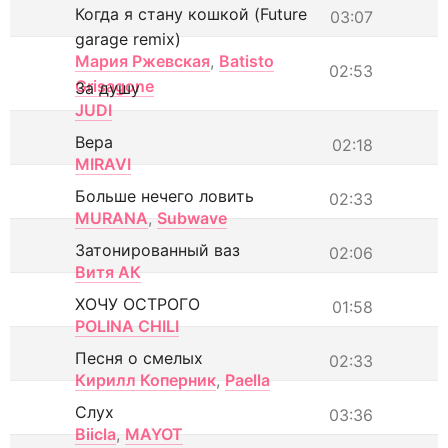
Когда я стану кошкой (Future
03:07
garage remix)
Мария Ржевская
,
Batisto
02:53
Grisagone
За душу
JUDI
Вера
02:18
MIRAVI
Больше нечего ловить
02:33
MURANA
,
Subwave
Затонированный ваз
02:06
Витя АК
ХОЧУ ОСТРОГО
01:58
POLINA CHILI
Песня о смелых
02:33
Кирилл Коперник
,
Paella
Слух
03:36
Biicla
,
MAYOT