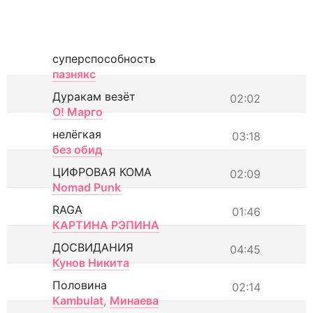
суперспособность
пазнякс
Дуракам везёт
02:02
О! Марго
нелёгкая
03:18
без обид
ЦИФРОВАЯ КОМА
02:09
Nomad Punk
RAGA
01:46
КАРТИНА РЭПИНА
ДОСВИДАНИЯ
04:45
Кунов Никита
Половина
02:14
Kambulat
,
Минаева