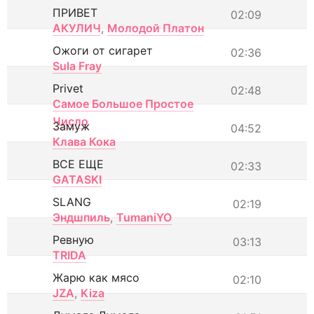
ПРИВЕТ
02:09
АКУЛИЧ
,
Молодой Платон
Ожоги от сигарет
02:36
Sula Fray
Privet
02:48
Самое Большое Простое
Число
Замуж
04:52
Клава Кока
ВСЕ ЕЩЕ
02:33
GATASKI
SLANG
02:19
Эндшпиль
,
TumaniYO
Ревную
03:13
TRIDA
Жарю как мясо
02:10
JZA
,
Kiza